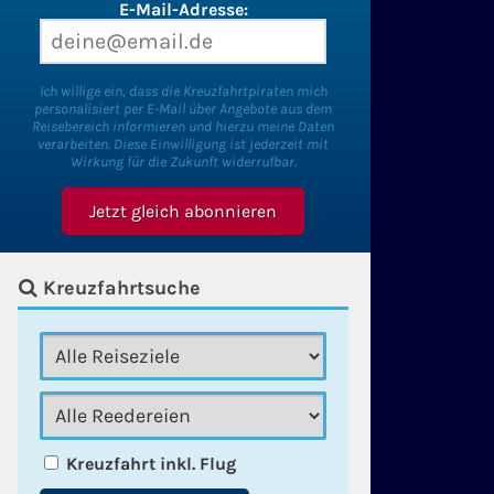
E-Mail-Adresse:
Ich willige ein, dass die Kreuzfahrtpiraten mich
personalisiert per E-Mail über Angebote aus dem
Reisebereich informieren und hierzu meine Daten
verarbeiten. Diese Einwilligung ist jederzeit mit
Wirkung für die Zukunft widerrufbar.
Kreuzfahrtsuche
Kreuzfahrt inkl. Flug