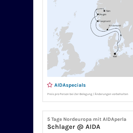
AIDAspecials
Preis pro Person bei 2er-Belegung / Änderungen vorbehalten
5 Tage Nordeuropa mit AIDAperla
Schlager @ AIDA