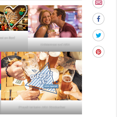
est an Bord
Lichtermeer auf AIDA
O’zapft is! beim AIDA Oktoberfest