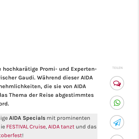
e hochkarätige Promi- und Experten-
TEILEN
rischer Gaudi. Während dieser AIDA
nehmlichkeiten, die sie von AIDA
f das Thema der Reise abgestimmtes
ord.
tige
AIDA Specials
mit prominenten
die
FESTIVAL Cruise
,
AIDA tanzt
und das
toberfest
!