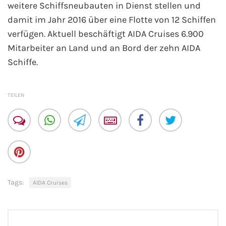
weitere Schiffsneubauten in Dienst stellen und
Mein Schiff Orient
damit im Jahr 2016 über eine Flotte von 12 Schiffen
verfügen. Aktuell beschäftigt AIDA Cruises 6.900
Mein Schiff Nordamerika
Mitarbeiter an Land und an Bord der zehn AIDA
Schiffe.
Mein Schiff Transreisen
Mein Schiff Ostsee
TEILEN
Mein Schiff Asien
Mittelmeer-Kreuzfahrt
Kanaren-Kreuzfahrt
Tags:
AIDA Cruises
Karibik-Kreuzfahrt
Ostsee-Kreuzfahrt