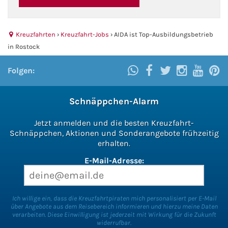
Fähre buchen
Kreuzfahrten
›
Kreuzfahrt-Jobs
›
AIDA ist Top-Ausbildungsbetrieb
Color Line
in Rostock
DFDS Seaways
Folgen:
Finnlines
Schnäppchen-Alarm
FRS Baltic
Jetzt anmelden und die besten Kreuzfahrt-
Schnäppchen, Aktionen und Sonderangebote frühzeitig
Scandlines
erhalten.
E-Mail-Adresse:
Stena Line
Fähre nach Dänemark
Ich willige ein, dass die Kreuzfahrtpiraten mich personalisiert per E-Mail
über Angebote aus dem Reisebereich informieren und hierzu meine Daten
verarbeiten. Diese Einwilligung ist jederzeit mit Wirkung für die Zukunft
Fähre nach Norwegen
widerrufbar.