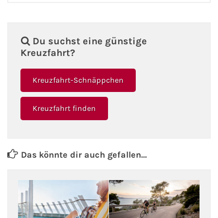
Phoenix Reisen
Du suchst eine günstige
Hapag-Lloyd Cruises
Kreuzfahrt?
Cunard Line
Kreuzfahrt-Schnäppchen
Hurtigruten
Kreuzfahrt finden
Norwegian Cruise Line
Royal Caribbean International
Das könnte dir auch gefallen...
PLANTOURS Kreuzfahrten
Alle Reedereien