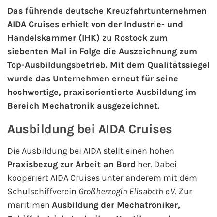
Das führende deutsche Kreuzfahrtunternehmen
AIDA Cruises erhielt von der Industrie- und
AIDA Kanaren & Madeira
Handelskammer (IHK) zu Rostock zum
AIDA Nordeuropa
siebenten Mal in Folge die Auszeichnung zum
Top-Ausbildungsbetrieb. Mit dem Qualitätssiegel
AIDA Norwegen
wurde das Unternehmen erneut für seine
hochwertige, praxisorientierte Ausbildung im
AIDA Westeuropa
Bereich Mechatronik ausgezeichnet.
AIDA Ostsee
Ausbildung bei AIDA Cruises
AIDA Orient
Die Ausbildung bei AIDA stellt einen hohen
Praxisbezug zur Arbeit an Bord
her. Dabei
AIDA Adria
kooperiert AIDA Cruises unter anderem mit dem
Schulschiffverein
Großherzogin Elisabeth e.V.
Zur
AIDA Nordamerika
maritimen
Ausbildung der Mechatroniker,