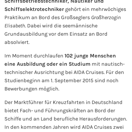
Schiffsbetriebstechniker, Nautiker und
AIDA Südostasien
Schiffselektrotechniker
gehört ein mehrwöchiges
Praktikum an Bord des Großseglers
Großherzogin
AIDA Weltreisen
Elisabeth
. Dabei wird die seemännische
Alle AIDA Häfen
Grundausbildung vor dem Einsatz an Bord
absolviert.
Mein Schiff Reiseziele
Im Moment durchlaufen
102 junge Menschen
Mein Schiff Karibik
eine Ausbildung oder ein Studium
mit nautisch-
technischer Ausrichtung bei AIDA Cruises. Für den
Mein Schiff Kanaren
Studienbeginn am 1. September 2015 sind noch
Bewerbungen möglich.
Mein Schiff Norwegen
Der Marktführer für Kreuzfahrten in Deutschland
Mein Schiff Mittelmeer
bietet Fach- und Führungskräften an Bord der
Schiffe und an Land berufliche Herausforderungen.
Mein Schiff Westeuropa
In den kommenden Jahren wird AIDA Cruises zwei