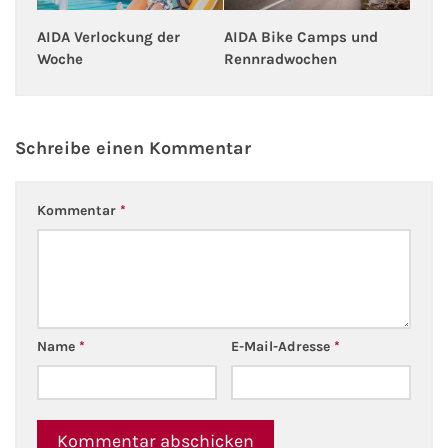
Flusskreuzfahrten
AIDA Bike Camps und
AIDA Verlockung der
A-ROSA Flusskreuzfahrten
Rennradwochen
Woche
VIVA Cruises Flusskreuzfahrten
Schreibe einen Kommentar
nicko cruises Flusskreuzfahrten
Plantours Flusskreuzfahrten
Kommentar
*
1AVista Flusskreuzfahrten
Phoenix Reisen Flusskreuzfahrten
Name
*
E-Mail-Adresse
*
Last Minute Flusskreuzfahrten
Fähren