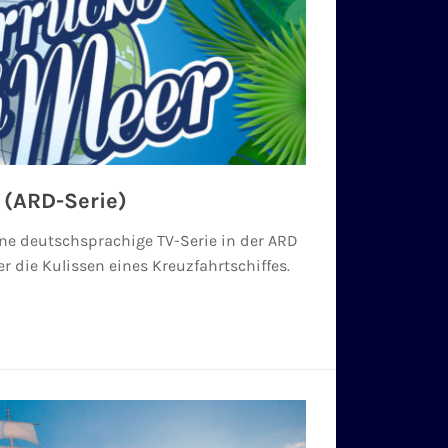
 (ARD-Serie)
ne deutschsprachige TV-Serie in der ARD
er die Kulissen eines Kreuzfahrtschiffes.