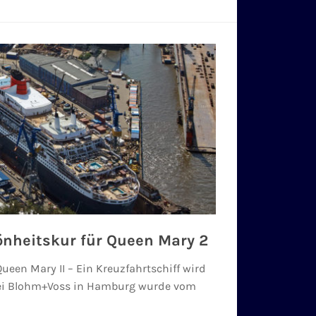
önheitskur für Queen Mary 2
ueen Mary II – Ein Kreuzfahrtschiff wird
bei Blohm+Voss in Hamburg wurde vom