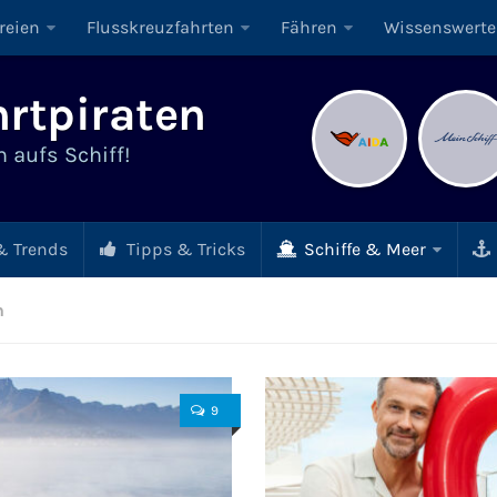
reien
Flusskreuzfahrten
Fähren
Wissenswerte
rtpiraten
 aufs Schiff!
 Trends
Tipps & Tricks
Schiffe & Meer
n
9