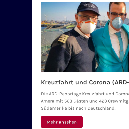
Kreuzfahrt und Corona (ARD
Die ARD-Reportage Kreuzfahrt und Corona
Amera mit 568 Gästen und 423 Crewmitgl
Südamerika bis nach Deutschland.
Mehr ansehen