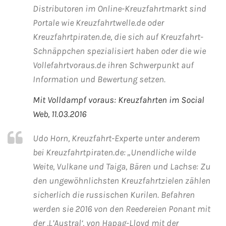
Distributoren im Online-Kreuzfahrtmarkt sind
Portale wie Kreuzfahrtwelle.de oder
Phoenix Reisen
Kreuzfahrtpiraten.de, die sich auf Kreuzfahrt-
Hapag-Lloyd Cruises
Schnäppchen spezialisiert haben oder die wie
Vollefahrtvoraus.de ihren Schwerpunkt auf
Cunard Line
Information und Bewertung setzen.
Mit Volldampf voraus: Kreuzfahrten im Social
Hurtigruten
Web, 11.03.2016
Norwegian Cruise Line
Udo Horn, Kreuzfahrt-Experte unter anderem
Royal Caribbean International
bei Kreuzfahrtpiraten.de: „Unendliche wilde
Weite, Vulkane und Taiga, Bären und Lachse: Zu
PLANTOURS Kreuzfahrten
den ungewöhnlichsten Kreuzfahrtzielen zählen
sicherlich die russischen Kurilen. Befahren
Alle Reedereien
werden sie 2016 von den Reedereien Ponant mit
der ,L’Austral‘, von Hapag-Lloyd mit der