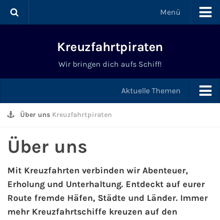
Menü
Kreuzfahrten
Kreuzfahrtpiraten
Kreuzfahrt ab Deutschland
Wir bringen dich aufs Schiff!
Kreuzfahrten ab Kiel
Aktuelle Themen
Kreuzfahrten ab Hamburg
Über uns
Schnäppchen & Angebote
Kreuzfahrtpiraten
Kreuzfahrten ab Bremerhaven
Über uns
News & Trends
Kreuzfahrten ab Warnemünde
Tipps & Tricks
Mit Kreuzfahrten verbinden wir Abenteuer,
Erholung und Unterhaltung. Entdeckt auf eurer
Last Minute Kreuzfahrten
Schiffe & Meer
Route fremde Häfen, Städte und Länder. Immer
mehr Kreuzfahrtschiffe kreuzen auf den
Kreuzfahrten mit Flug
Schiffstaufen