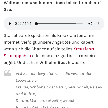
Weltmeeren und bieten einen tollen Urlaub auf
See.
Minikreuzfahrten
Veranstaltungen
Themenkreuzfahrten
Kreuzfahrt-Jobs
Expeditionskreuzfahrten
Startet eure Expedition als Kreuzfahrtpirat im
Reiseberichte
Internet, verfolgt unsere Angebote und kapert,
Luxuskreuzfahrten
TV-Tipps
wenn sich die Chance auf ein tolles
Kreuzfahrt-
Schnäppchen
oder eine einzigartige Luxusreise
Segelkreuzfahrten
Interviews
ergibt. Und schon
Wilhelm Busch
wusste:
Reiseziele
Landausflüge
Viel zu spät begreifen viele die versäumten
Lebensziele:
AIDA Reiseziele
Freude, Schönheit der Natur, Gesundheit, Reisen
und Kultur,
AIDA Karibik
Darum, Mensch, sei zeitig weise!
Höchste Zeit ist’s! Reise, reise!
AIDA Mittelmeer