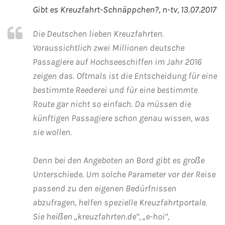
Gibt es Kreuzfahrt-Schnäppchen?, n-tv, 13.07.2017
Mein Schiff Orient
Die Deutschen lieben Kreuzfahrten.
Mein Schiff Nordamerika
Voraussichtlich zwei Millionen deutsche
Passagiere auf Hochseeschiffen im Jahr 2016
Mein Schiff Transreisen
zeigen das. Oftmals ist die Entscheidung für eine
Mein Schiff Ostsee
bestimmte Reederei und für eine bestimmte
Route gar nicht so einfach. Da müssen die
Mein Schiff Asien
künftigen Passagiere schon genau wissen, was
sie wollen.
Mittelmeer-Kreuzfahrt
Denn bei den Angeboten an Bord gibt es große
Kanaren-Kreuzfahrt
Unterschiede. Um solche Parameter vor der Reise
passend zu den eigenen Bedürfnissen
Karibik-Kreuzfahrt
abzufragen, helfen spezielle Kreuzfahrtportale.
Sie heißen „kreuzfahrten.de“, „e-hoi“,
Ostsee-Kreuzfahrt