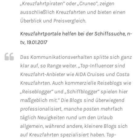
„Kreuzfahrtpiraten“ oder „Cruneo“, zeigen
Westeuropa-Kreuzfahrt
ausschließlich Kreuzfahrten und bieten einen
Überblick und Preisvergleich.
Norwegen-Kreuzfahrt
Kreuzfahrtportale helfen bei der Schiffssuche, n-
tv, 19.01.2017
Orient-Kreuzfahrt
Das Kommunikationsverhalten splitte sich ganz
Weltreise-Kreuzfahrt
klar auf, so Range weiter. „Top-Influencer sind
Reedereien
Kreuzfahrt-Anbieter wie AIDA Cruises und Costa
Kreuzfahrten. Auch kommerzielle Reiseblogs wie
AIDA Cruises
„Reiseblogger“ und „Schiffblogger“ spielen hier
maßgeblich mit.“ Die Blogs sind überwiegend
TUI Cruises
professionalisiert, manche posten mehrfach
täglich Neuigkeiten rund um den Urlaub
MSC Kreuzfahrten
allgemein, während andere, kleinere Blogs sich
auf Kreuzfahrten spezialisiert haben. Top-
Costa Kreuzfahrten