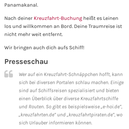
AIDA Südostasien
Panamakanal.
Nach deiner
Kreuzfahrt-Buchung
heißt es Leinen
AIDA Weltreisen
los und willkommen an Bord. Deine Traumreise ist
Alle AIDA Häfen
nicht mehr weit entfernt.
Wir bringen auch dich aufs Schiff!
Mein Schiff Reiseziele
Presseschau
Mein Schiff Karibik
Wer auf ein Kreuzfahrt-Schnäppchen hofft, kann
Mein Schiff Kanaren
sich bei diversen Portalen schlau machen. Einige
sind auf Schiffsreisen spezialisiert und bieten
Mein Schiff Norwegen
einen Überblick über diverse Kreuzfahrtschiffe
und Routen. So gibt es beispielsweise „e-hoi.de“,
Mein Schiff Mittelmeer
„kreuzfahrten.de“ und „kreuzfahrtpiraten.de“, wo
Mein Schiff Westeuropa
sich Urlauber informieren können.