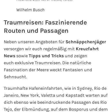
Wilhelm Busch
AIDA Kanaren & Madeira
Traumreisen: Faszinierende
AIDA Nordeuropa
Routen und Passagen
AIDA Norwegen
Neben unseren Angeboten für
Schnäppchenjäger
versorgen wir euch regelmäßig mit
Kreuzfahrt
AIDA Westeuropa
News
sowie
Tipps und Tricks
und zeigen
euch exklusive Traumreisen. Die natürliche
AIDA Ostsee
Faszination der Meere weckt Fantasien und
Sehnsucht.
AIDA Orient
Traumhafte Hafeneinfahrten, wie in Sydney, Rio de
AIDA Adria
Janeiro, New York, Valetta und Kapstadt warten auf
dich ebenso wie beeindruckende Passagen des Rio
AIDA Nordamerika
Tejo, der Elbmündung, auf dem Bosporus und dem