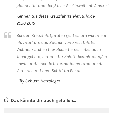
Flusskreuzfahrten
,Hanseatic‘ und der ,Silver Sea‘ jeweils ab Alaska.“
A-ROSA Flusskreuzfahrten
Kennen Sie diese Kreuzfahrtziele?, Bild.de,
20.10.2015
VIVA Cruises Flusskreuzfahrten
Bei den Kreuzfahrtpiraten geht es um weit mehr,
nicko cruises Flusskreuzfahrten
als „nur“ um das Buchen von Kreuzfahrten.
Vielmehr stehen hier Reisethemen, aber auch
Plantours Flusskreuzfahrten
Jobangebote, Termine für Schiffsbesichtigungen
sowie umfassende Informationen rund um das
1AVista Flusskreuzfahrten
Verreisen mit dem Schiff im Fokus.
Phoenix Reisen Flusskreuzfahrten
Lilly Schust, Netzsieger
Last Minute Flusskreuzfahrten
Das könnte dir auch gefallen...
Fähren