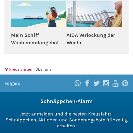
Fähre buchen
Color Line
Mein Schiff
AIDA Verlockung der
DFDS Seaways
Wochenendangebot
Woche
Finnlines
FRS Baltic
Kreuzfahrten
›
Über uns
Scandlines
Folgen:
Stena Line
Schnäppchen-Alarm
Fähre nach Dänemark
Jetzt anmelden und die besten Kreuzfahrt-
Schnäppchen, Aktionen und Sonderangebote frühzeitig
erhalten.
Fähre nach Norwegen