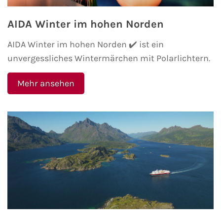
AIDA Winter im hohen Norden
AIDA Kanaren & Madeira
AIDA Winter im hohen Norden ✔️ ist ein
AIDA Nordeuropa
unvergessliches Wintermärchen mit Polarlichtern.
AIDA Norwegen
Mehr ansehen
AIDA Westeuropa
AIDA Ostsee
AIDA Orient
AIDA Adria
AIDA Nordamerika