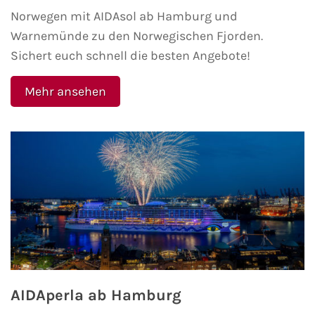
Norwegen mit AIDAsol ab Hamburg und
Phoenix Reisen
Warnemünde zu den Norwegischen Fjorden.
Sichert euch schnell die besten Angebote!
Hapag-Lloyd Cruises
Mehr ansehen
Cunard Line
Hurtigruten
Norwegian Cruise Line
Royal Caribbean International
PLANTOURS Kreuzfahrten
Alle Reedereien
AIDAperla ab Hamburg