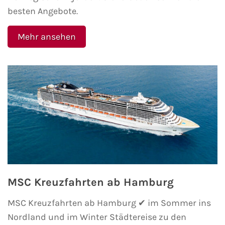
besten Angebote.
Fähre nach Schweden
Mehr ansehen
Fähre nach Finnland
Fähre nach England
Fähre nach Litauen
Fähre nach Lettland
Wissenswertes
Kreuzfahrt-Newsletter
MSC Kreuzfahrten ab Hamburg
Kreuzfahrt-Kalender
MSC Kreuzfahrten ab Hamburg ✔ im Sommer ins
Nordland und im Winter Städtereise zu den
Kreuzfahrt-Bücher