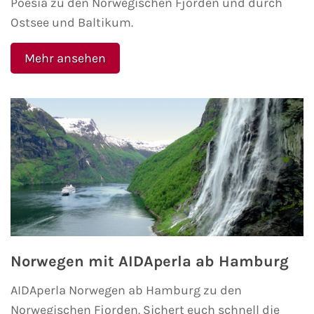
Poesia zu den Norwegischen Fjorden und durch
Fähre buchen
Ostsee und Baltikum.
Color Line
Mehr ansehen
DFDS Seaways
Finnlines
FRS Baltic
Scandlines
Stena Line
Norwegen mit AIDAperla ab Hamburg
Fähre nach Dänemark
AIDAperla Norwegen ab Hamburg zu den
Fähre nach Norwegen
Norwegischen Fjorden. Sichert euch schnell die