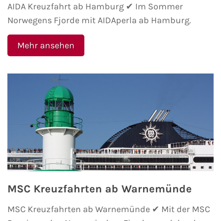
Flusskreuzfahrten
AIDA Kreuzfahrt ab Hamburg ✔ Im Sommer
Norwegens Fjorde mit AIDAperla ab Hamburg.
A-ROSA Flusskreuzfahrten
Mehr ansehen
VIVA Cruises Flusskreuzfahrten
nicko cruises Flusskreuzfahrten
Plantours Flusskreuzfahrten
1AVista Flusskreuzfahrten
Phoenix Reisen Flusskreuzfahrten
Last Minute Flusskreuzfahrten
MSC Kreuzfahrten ab Warnemünde
Fähren
MSC Kreuzfahrten ab Warnemünde ✔ Mit der MSC