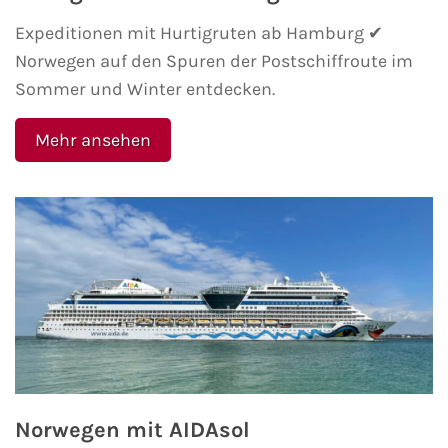
Expeditionen mit Hurtigruten ab Hamburg ✔
Westeuropa-Kreuzfahrt
Norwegen auf den Spuren der Postschiffroute im
Norwegen-Kreuzfahrt
Sommer und Winter entdecken.
Orient-Kreuzfahrt
Mehr ansehen
Weltreise-Kreuzfahrt
Reedereien
AIDA Cruises
TUI Cruises
MSC Kreuzfahrten
Norwegen mit AIDAsol
Costa Kreuzfahrten