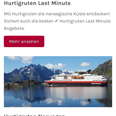
Hurtigruten Last Minute
AIDA Südostasien
Mit Hurtigruten die norwegische Küste entdecken!
AIDA Weltreisen
Sichert euch die besten ✔ Hurtigruten Last Minute
Angebote.
Alle AIDA Häfen
Mehr ansehen
Mein Schiff Reiseziele
Mein Schiff Karibik
Mein Schiff Kanaren
Mein Schiff Norwegen
Mein Schiff Mittelmeer
Mein Schiff Westeuropa