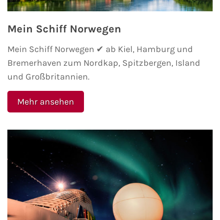
Minikreuzfahrten
Veranstaltungen
Mein Schiff Norwegen
Themenkreuzfahrten
Kreuzfahrt-Jobs
Mein Schiff Norwegen ✔ ab Kiel, Hamburg und
Bremerhaven zum Nordkap, Spitzbergen, Island
Expeditionskreuzfahrten
Reiseberichte
und Großbritannien.
Luxuskreuzfahrten
TV-Tipps
Mehr ansehen
Segelkreuzfahrten
Interviews
Reiseziele
Landausflüge
AIDA Reiseziele
AIDA Karibik
AIDA Mittelmeer