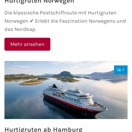
Hurtigruten Norwegen
Mein Schiff Orient
Die klassische Postschiffroute mit Hurtigruten
Norwegen ✔ Erlebt die Faszination Norwegens und
Mein Schiff Nordamerika
das Nordkap.
Mein Schiff Transreisen
Mehr ansehen
Mein Schiff Ostsee
Mein Schiff Asien
7
Mittelmeer-Kreuzfahrt
Kanaren-Kreuzfahrt
Karibik-Kreuzfahrt
Ostsee-Kreuzfahrt
Hurtigruten ab Hamburg