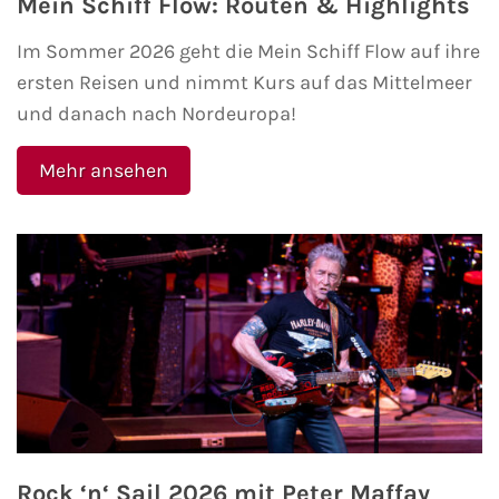
Mein Schiff Flow: Routen & Highlights
Kreuzfahrt gewinnen
Im Sommer 2026 geht die Mein Schiff Flow auf ihre
ersten Reisen und nimmt Kurs auf das Mittelmeer
Kreuzfahrt-Quiz
und danach nach Nordeuropa!
Reiseversicherungen
Mehr ansehen
Flug buchen
Kreuzfahrt-Themen
Kreuzfahrt buchen
Rock ‘n‘ Sail 2026 mit Peter Maffay