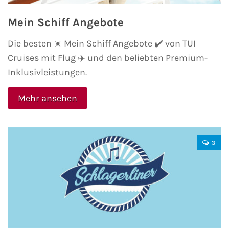
Mein Schiff Angebote
Phoenix Reisen
Die besten ☀️ Mein Schiff Angebote ✔️ von TUI
Hapag-Lloyd Cruises
Cruises mit Flug ✈️ und den beliebten Premium-
Inklusivleistungen.
Cunard Line
Mehr ansehen
Hurtigruten
Norwegian Cruise Line
3
Royal Caribbean International
PLANTOURS Kreuzfahrten
Alle Reedereien