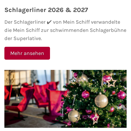
Flusskreuzfahrten
Schlagerliner 2026 & 2027
A-ROSA Flusskreuzfahrten
Der Schlagerliner ✔️ von Mein Schiff verwandelte
die Mein Schiff zur schwimmenden Schlagerbühne
VIVA Cruises Flusskreuzfahrten
der Superlative.
nicko cruises Flusskreuzfahrten
Mehr ansehen
Plantours Flusskreuzfahrten
1AVista Flusskreuzfahrten
Phoenix Reisen Flusskreuzfahrten
Last Minute Flusskreuzfahrten
Fähren