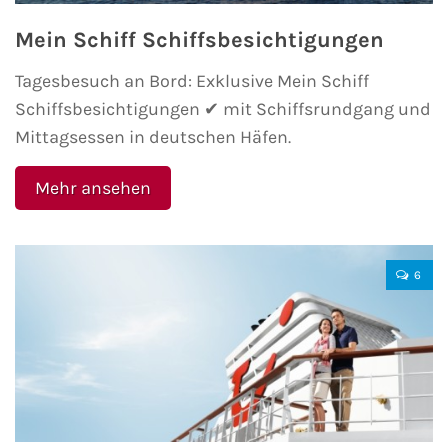
AIDA Südostasien
Mein Schiff Schiffsbesichtigungen
AIDA Weltreisen
Tagesbesuch an Bord: Exklusive Mein Schiff
Schiffsbesichtigungen ✔ mit Schiffsrundgang und
Alle AIDA Häfen
Mittagsessen in deutschen Häfen.
Mein Schiff Reiseziele
Mehr ansehen
Mein Schiff Karibik
Mein Schiff Kanaren
6
Mein Schiff Norwegen
Mein Schiff Mittelmeer
Mein Schiff Westeuropa