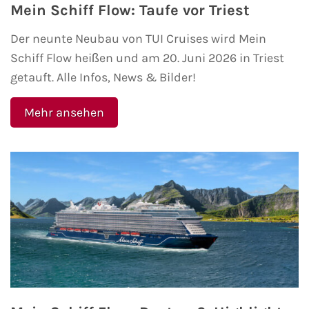
Mein Schiff Flow: Taufe vor Triest
Fähre nach Schweden
Der neunte Neubau von TUI Cruises wird Mein
Fähre nach Finnland
Schiff Flow heißen und am 20. Juni 2026 in Triest
getauft. Alle Infos, News & Bilder!
Fähre nach England
Mehr ansehen
Fähre nach Litauen
Fähre nach Lettland
Wissenswertes
Kreuzfahrt-Newsletter
Kreuzfahrt-Kalender
Kreuzfahrt-Bücher