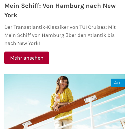
Mein Schiff: Von Hamburg nach New
Westeuropa-Kreuzfahrt
York
Norwegen-Kreuzfahrt
Der Transatlantik-Klassiker von TUI Cruises: Mit
Mein Schiff von Hamburg über den Atlantik bis
Orient-Kreuzfahrt
nach New York!
Weltreise-Kreuzfahrt
Mehr ansehen
Reedereien
AIDA Cruises
6
TUI Cruises
MSC Kreuzfahrten
Costa Kreuzfahrten