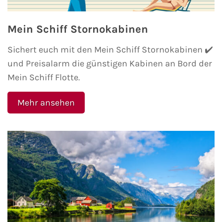
Minikreuzfahrten
Veranstaltungen
Mein Schiff Stornokabinen
Themenkreuzfahrten
Kreuzfahrt-Jobs
Sichert euch mit den Mein Schiff Stornokabinen ✔️
und Preisalarm die günstigen Kabinen an Bord der
Expeditionskreuzfahrten
Reiseberichte
Mein Schiff Flotte.
Luxuskreuzfahrten
TV-Tipps
Mehr ansehen
Segelkreuzfahrten
Interviews
Reiseziele
Landausflüge
AIDA Reiseziele
AIDA Karibik
AIDA Mittelmeer