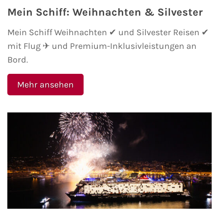
Fähre buchen
Mein Schiff: Weihnachten & Silvester
Mein Schiff Weihnachten ✔ und Silvester Reisen ✔
Color Line
mit Flug ✈ und Premium-Inklusivleistungen an
Bord.
DFDS Seaways
Mehr ansehen
Finnlines
FRS Baltic
Scandlines
Stena Line
Fähre nach Dänemark
Fähre nach Norwegen