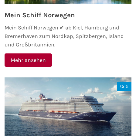
Mein Schiff Norwegen
AIDA Kanaren & Madeira
Mein Schiff Norwegen ✔ ab Kiel, Hamburg und
AIDA Nordeuropa
Bremerhaven zum Nordkap, Spitzbergen, Island
und Großbritannien.
AIDA Norwegen
Mehr ansehen
AIDA Westeuropa
AIDA Ostsee
2
AIDA Orient
AIDA Adria
AIDA Nordamerika