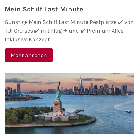
Mein Schiff Orient
Mein Schiff Last Minute
Günstige Mein Schiff Last Minute Restplätze ✔️ von
Mein Schiff Nordamerika
TUI Cruises ✔️ mit Flug ✈ und ✔️ Premium Alles
Mein Schiff Transreisen
Inklusive Konzept.
Mein Schiff Ostsee
Mehr ansehen
Mein Schiff Asien
Mittelmeer-Kreuzfahrt
Kanaren-Kreuzfahrt
Karibik-Kreuzfahrt
Ostsee-Kreuzfahrt