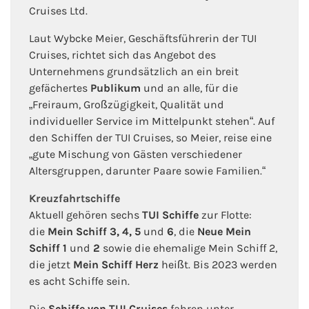
Cruises Ltd.
Laut Wybcke Meier, Geschäftsführerin der TUI
Cruises, richtet sich das Angebot des
Unternehmens grundsätzlich an ein breit
gefächertes
Publikum
und an alle, für die
„Freiraum, Großzügigkeit, Qualität und
individueller Service im Mittelpunkt stehen“. Auf
den Schiffen der TUI Cruises, so Meier, reise eine
„gute Mischung von Gästen verschiedener
Altersgruppen, darunter Paare sowie Familien.“
Kreuzfahrtschiffe
Aktuell gehören sechs
TUI Schiffe
zur Flotte:
die
Mein Schiff 3, 4, 5
und
6
, die
Neue Mein
Schiff 1
und
2
sowie die ehemalige Mein Schiff 2,
die jetzt
Mein Schiff Herz
heißt. Bis 2023 werden
es acht Schiffe sein.
Die
Schiffe von TUI Cruises
fahren unter