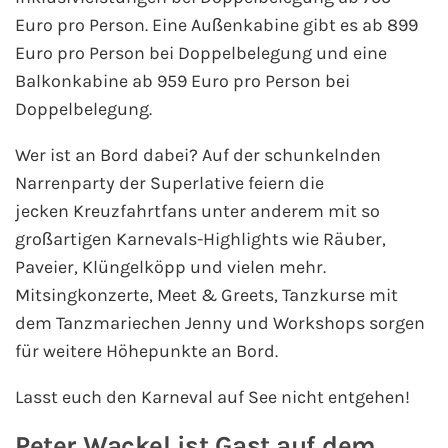
Euro pro Person. Eine Außenkabine gibt es ab 899
Fähre nach Schweden
Euro pro Person bei Doppelbelegung und eine
Balkonkabine ab 959 Euro pro Person bei
Fähre nach Finnland
Doppelbelegung.
Fähre nach England
Wer ist an Bord dabei? Auf der schunkelnden
Narrenparty der Superlative feiern die
Fähre nach Litauen
jecken Kreuzfahrtfans unter anderem mit so
Fähre nach Lettland
großartigen Karnevals-Highlights wie Räuber,
Paveier, Klüngelköpp und vielen mehr.
Wissenswertes
Mitsingkonzerte, Meet & Greets, Tanzkurse mit
dem Tanzmariechen Jenny und Workshops sorgen
Kreuzfahrt-Newsletter
für weitere Höhepunkte an Bord.
Kreuzfahrt-Kalender
Lasst euch den Karneval auf See nicht entgehen!
Kreuzfahrt-Bücher
Peter Wackel ist Gast auf dem