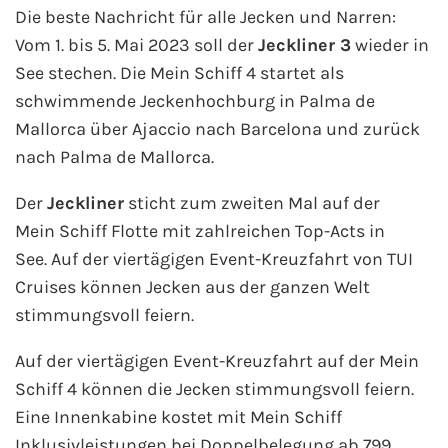
Die beste Nachricht für alle Jecken und Narren:
Fähre buchen
Vom 1. bis 5. Mai 2023 soll der
Jeckliner 3
wieder in
Color Line
See stechen. Die Mein Schiff 4 startet als
schwimmende Jeckenhochburg in Palma de
DFDS Seaways
Mallorca über Ajaccio nach Barcelona und zurück
nach Palma de Mallorca.
Finnlines
Der
Jeckliner
sticht zum zweiten Mal auf der
FRS Baltic
Mein Schiff Flotte mit zahlreichen Top-Acts in
See. Auf der viertägigen Event-Kreuzfahrt von TUI
Scandlines
Cruises können Jecken aus der ganzen Welt
stimmungsvoll feiern.
Stena Line
Auf der viertägigen Event-Kreuzfahrt auf der Mein
Fähre nach Dänemark
Schiff 4 können die Jecken stimmungsvoll feiern.
Eine Innenkabine kostet mit Mein Schiff
Fähre nach Norwegen
Inklusivleistungen bei Doppelbelegung ab 799