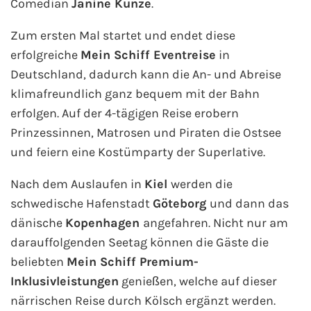
Comedian
Janine Kunze
.
Phoenix Reisen
Zum ersten Mal startet und endet diese
erfolgreiche
Mein Schiff Eventreise
in
Hapag-Lloyd Cruises
Deutschland, dadurch kann die An- und Abreise
klimafreundlich ganz bequem mit der Bahn
Cunard Line
erfolgen. Auf der 4-tägigen Reise erobern
Prinzessinnen, Matrosen und Piraten die Ostsee
Hurtigruten
und feiern eine Kostümparty der Superlative.
Norwegian Cruise Line
Nach dem Auslaufen in
Kiel
werden die
schwedische Hafenstadt
Göteborg
und dann das
Royal Caribbean International
dänische
Kopenhagen
angefahren. Nicht nur am
darauffolgenden Seetag können die Gäste die
PLANTOURS Kreuzfahrten
beliebten
Mein Schiff Premium-
Alle Reedereien
Inklusivleistungen
genießen, welche auf dieser
närrischen Reise durch Kölsch ergänzt werden.