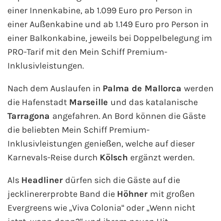
AIDA Südostasien
einer Innenkabine, ab 1.099 Euro pro Person in
einer Außenkabine und ab 1.149 Euro pro Person in
AIDA Weltreisen
einer Balkonkabine, jeweils bei Doppelbelegung im
PRO-Tarif mit den Mein Schiff Premium-
Alle AIDA Häfen
Inklusivleistungen.
Mein Schiff Reiseziele
Nach dem Auslaufen in
Palma de Mallorca
werden
die Hafenstadt
Marseille
und das katalanische
Mein Schiff Karibik
Tarragona
angefahren. An Bord können die Gäste
die beliebten Mein Schiff Premium-
Mein Schiff Kanaren
Inklusivleistungen genießen, welche auf dieser
Mein Schiff Norwegen
Karnevals-Reise durch
Kölsch
ergänzt werden.
Als
Headliner
dürfen sich die Gäste auf die
Mein Schiff Mittelmeer
jecklinererprobte Band die
Höhner
mit großen
Mein Schiff Westeuropa
Evergreens wie „Viva Colonia“ oder „Wenn nicht