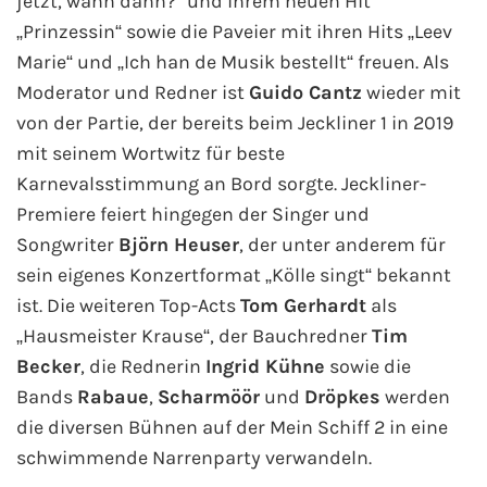
jetzt, wann dann?“ und ihrem neuen Hit
Mein Schiff Orient
„Prinzessin“ sowie die Paveier mit ihren Hits „Leev
Marie“ und „Ich han de Musik bestellt“ freuen. Als
Mein Schiff Nordamerika
Moderator und Redner ist
Guido Cantz
wieder mit
von der Partie, der bereits beim Jeckliner 1 in 2019
Mein Schiff Transreisen
mit seinem Wortwitz für beste
Karnevalsstimmung an Bord sorgte. Jeckliner-
Mein Schiff Ostsee
Premiere feiert hingegen der Singer und
Songwriter
Björn Heuser
, der unter anderem für
Mein Schiff Asien
sein eigenes Konzertformat „Kölle singt“ bekannt
Mittelmeer-Kreuzfahrt
ist. Die weiteren Top-Acts
Tom Gerhardt
als
„Hausmeister Krause“, der Bauchredner
Tim
Kanaren-Kreuzfahrt
Becker
, die Rednerin
Ingrid Kühne
sowie die
Bands
Rabaue
,
Scharmöör
und
Dröpkes
werden
Karibik-Kreuzfahrt
die diversen Bühnen auf der Mein Schiff 2 in eine
schwimmende Narrenparty verwandeln.
Ostsee-Kreuzfahrt