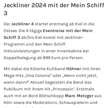
Jeckliner 2024 mit der Mein Schiff
Westeuropa-Kreuzfahrt
3
Norwegen-Kreuzfahrt
Der
Jeckliner 4
startet erstmalig ab Kiel in die
Ostsee. Die 4-tägige
Eventreise mit der Mein
Orient-Kreuzfahrt
Schiff 3
ab/bis Kiel kostet mit Jeckliner-
Programm und den Mein Schiff
Weltreise-Kreuzfahrt
Inklusivleistungen in einer Innenkabine bei
Reedereien
Doppelbelegung ab 899 Euro pro Person.
Mit dabei die Kölsche Kultband
Höhner
mit ihren
AIDA Cruises
Mega-Hits „Viva Colonia“ oder „Wenn nicht jetzt,
wann dann?“ Aktuell begeistert die Band das
TUI Cruises
Publikum mit ihrem Hit „Prinzessin“. Erstmals
MSC Kreuzfahrten
auch mit an Bord Blötschkopp
Marc Metzger
aus
Köln sowie die Moderatorin, Schauspielerin und
Costa Kreuzfahrten