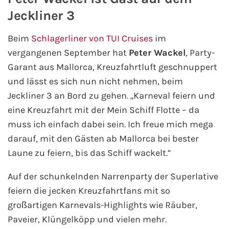
Jeckliner 3
Kreuzfahrt gewinnen
Beim
Schlagerliner von TUI Cruises
im
Kreuzfahrt-Quiz
vergangenen September hat
Peter Wackel
, Party-
Garant aus Mallorca, Kreuzfahrtluft geschnuppert
Reiseversicherungen
und lässt es sich nun nicht nehmen, beim
Jeckliner 3 an Bord zu gehen. „Karneval feiern und
Flug buchen
eine Kreuzfahrt mit der Mein Schiff Flotte – da
muss ich einfach dabei sein. Ich freue mich mega
Kreuzfahrt-Themen
darauf, mit den Gästen ab Mallorca bei bester
Kreuzfahrt buchen
Laune zu feiern, bis das Schiff wackelt.“
Auf der schunkelnden Narrenparty der Superlative
feiern die jecken Kreuzfahrtfans mit so
großartigen Karnevals-Highlights wie Räuber,
Paveier, Klüngelköpp und vielen mehr.