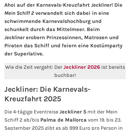
Ahoi auf der Karnevals-Kreuzfahrt
Jeckliner
! Die
Mein Schiff 2
verwandelt sich dabei in eine
AIDA Kanaren & Madeira
schwimmende Karnevalshochburg und
schunkelt durch das Mittelmeer. Beim
AIDA Nordeuropa
Jeckliner
erobern Prinzessinnen, Matrosen und
AIDA Norwegen
Piraten das Schiff und feiern eine Kostümparty
der Superlative.
AIDA Westeuropa
Wie die Zeit vergeht: Der
Jeckliner 2026
ist bereits
AIDA Ostsee
buchbar!
Jeckliner: Die Karnevals-
AIDA Orient
Kreuzfahrt 2025
AIDA Adria
Die 4-tägige Eventreise
Jeckliner 5
mit der Mein
AIDA Nordamerika
Schiff 2 ab/bis
Palma de Mallorca
vom 19. bis 23.
September 2025 gibt es ab 999 Euro pro Person in