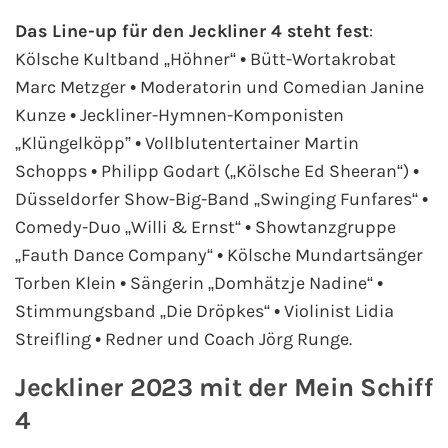
Flusskreuzfahrten
Das Line-up für den Jeckliner 4 steht fest
:
A-ROSA Flusskreuzfahrten
Kölsche Kultband „Höhner“ • Bütt-Wortakrobat
Marc Metzger • Moderatorin und Comedian Janine
VIVA Cruises Flusskreuzfahrten
Kunze • Jeckliner-Hymnen-Komponisten
„Klüngelköpp” • Vollblutentertainer Martin
nicko cruises Flusskreuzfahrten
Schopps • Philipp Godart („Kölsche Ed Sheeran“) •
Düsseldorfer Show-Big-Band „Swinging Funfares“ •
Plantours Flusskreuzfahrten
Comedy-Duo „Willi & Ernst“ • Showtanzgruppe
„Fauth Dance Company“ • Kölsche Mundartsänger
1AVista Flusskreuzfahrten
Torben Klein • Sängerin „Domhätzje Nadine“ •
Stimmungsband „Die Dröpkes“ • Violinist Lidia
Phoenix Reisen Flusskreuzfahrten
Streifling • Redner und Coach Jörg Runge.
Last Minute Flusskreuzfahrten
Jeckliner 2023 mit der Mein Schiff
Fähren
4