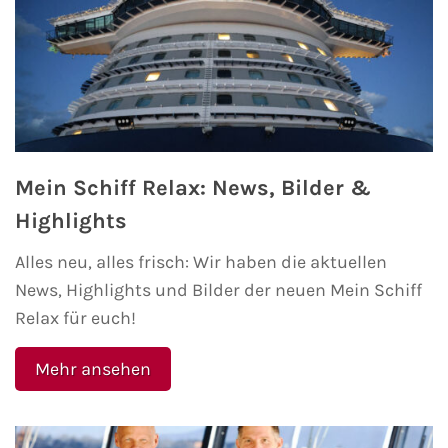
Fähre buchen
Color Line
DFDS Seaways
Finnlines
Mein Schiff Relax: News, Bilder &
Highlights
FRS Baltic
Alles neu, alles frisch: Wir haben die aktuellen
Scandlines
News, Highlights und Bilder der neuen Mein Schiff
Relax für euch!
Stena Line
Mehr ansehen
Fähre nach Dänemark
Fähre nach Norwegen