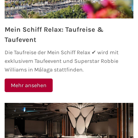
Mein Schiff Orient
Mein Schiff Nordamerika
Mein Schiff Relax: Taufreise &
Mein Schiff Transreisen
Taufevent
Die Taufreise der Mein Schiff Relax ✔ wird mit
Mein Schiff Ostsee
exklusivem Taufeevent und Superstar Robbie
Williams in Málaga stattfinden.
Mein Schiff Asien
Mehr ansehen
Mittelmeer-Kreuzfahrt
Kanaren-Kreuzfahrt
Karibik-Kreuzfahrt
Ostsee-Kreuzfahrt