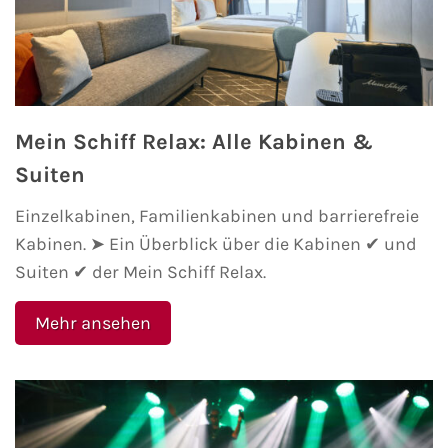
Phoenix Reisen
Hapag-Lloyd Cruises
Mein Schiff Relax: Alle Kabinen &
Cunard Line
Suiten
Hurtigruten
Einzelkabinen, Familienkabinen und barrierefreie
Kabinen. ➤ Ein Überblick über die Kabinen ✔ und
Norwegian Cruise Line
Suiten ✔ der Mein Schiff Relax.
Royal Caribbean International
Mehr ansehen
PLANTOURS Kreuzfahrten
Alle Reedereien