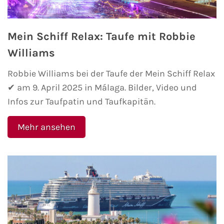
AIDA Südostasien
AIDA Weltreisen
Mein Schiff Relax: Taufe mit Robbie
Williams
Alle AIDA Häfen
Robbie Williams bei der Taufe der Mein Schiff Relax
Mein Schiff Reiseziele
✔ am 9. April 2025 in Málaga. Bilder, Video und
Infos zur Taufpatin und Taufkapitän.
Mein Schiff Karibik
Mehr ansehen
Mein Schiff Kanaren
Mein Schiff Norwegen
Mein Schiff Mittelmeer
Mein Schiff Westeuropa