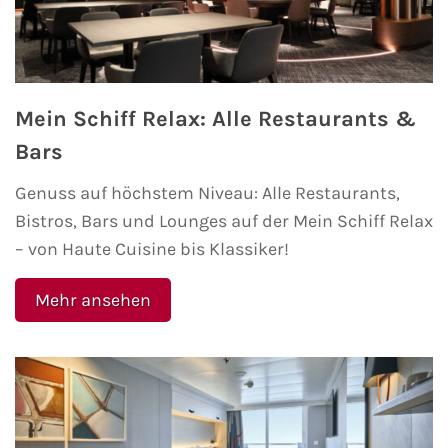
Westeuropa-Kreuzfahrt
Norwegen-Kreuzfahrt
Mein Schiff Relax: Alle Restaurants &
Orient-Kreuzfahrt
Bars
Weltreise-Kreuzfahrt
Genuss auf höchstem Niveau: Alle Restaurants,
Bistros, Bars und Lounges auf der Mein Schiff Relax
Reedereien
– von Haute Cuisine bis Klassiker!
AIDA Cruises
Mehr ansehen
TUI Cruises
MSC Kreuzfahrten
Costa Kreuzfahrten