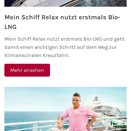
Minikreuzfahrten
Veranstaltungen
Mein Schiff Relax nutzt erstmals Bio-
Themenkreuzfahrten
LNG
Kreuzfahrt-Jobs
Mein Schiff Relax nutzt erstmals Bio-LNG und geht
Expeditionskreuzfahrten
Reiseberichte
damit einen wichtigen Schritt auf dem Weg zur
klimaneutralen Kreuzfahrt.
Luxuskreuzfahrten
TV-Tipps
Mehr ansehen
Segelkreuzfahrten
Interviews
Reiseziele
Landausflüge
AIDA Reiseziele
AIDA Karibik
AIDA Mittelmeer