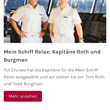
Fähre nach Schweden
Fähre nach Finnland
Fähre nach England
Fähre nach Litauen
Mein Schiff Relax: Kapitäne Roth und
Fähre nach Lettland
Burgman
TUI Cruises hat die Kapitäne für die Mein Schiff
Wissenswertes
Relax ausgewählt und wir stellen sie vor: Tom Roth
Kreuzfahrt-Newsletter
und Todd Burgman.
Kreuzfahrt-Kalender
Mehr ansehen
Kreuzfahrt-Bücher