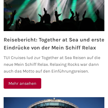
Flusskreuzfahrten
A-ROSA Flusskreuzfahrten
VIVA Cruises Flusskreuzfahrten
nicko cruises Flusskreuzfahrten
Reisebericht: Together at Sea und erste
Eindrücke von der Mein Schiff Relax
Plantours Flusskreuzfahrten
TUI Cruises lud zur Together at Sea Reisen auf die
1AVista Flusskreuzfahrten
neue Mein Schiff Relax. Relaxing Rocks war dann
auch das Motto auf den Einführungsreisen.
Phoenix Reisen Flusskreuzfahrten
Mehr ansehen
Last Minute Flusskreuzfahrten
Fähren