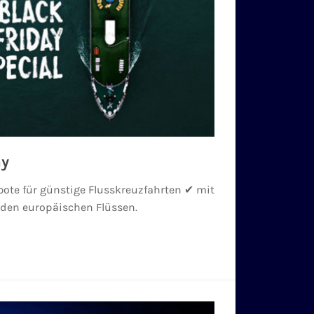
ay
ote für günstige Flusskreuzfahrten ✔ mit
f den europäischen Flüssen.