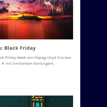
: Black Friday
ack Friday Week von Hapag-Lloyd Cruises:
 ✔ mit limitiertem Kontingent.