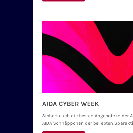
AIDA CYBER WEEK
Sichert euch die besten Angebote in der 
AIDA Schnäppchen der beliebten Sparakti