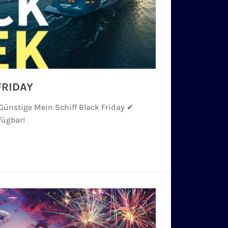
FRIDAY
 Günstige Mein Schiff Black Friday ✔
fügbar!