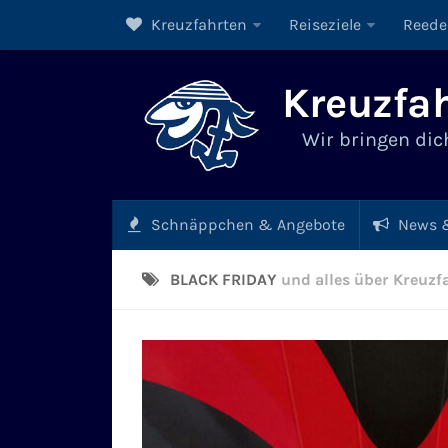
Kreuzfahrten
Reiseziele
Reede
Kreuzfah
Wir bringen dich
Schnäppchen & Angebote
News &
BLACK FRIDAY
und alles über Kreuzf