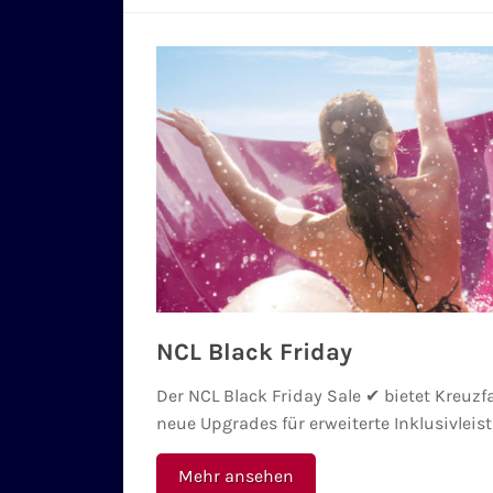
NCL Black Friday
Der NCL Black Friday Sale ✔ bietet Kreuz
neue Upgrades für erweiterte Inklusivleis
Mehr ansehen