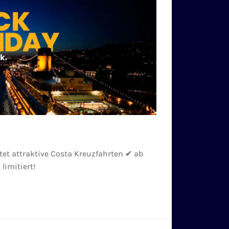
tet attraktive Costa Kreuzfahrten ✔ ab
limitiert!