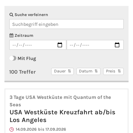
AIDA Südostasien
Suche verfeinern
AIDA Weltreisen
Alle AIDA Häfen
Zeitraum
Mein Schiff Reiseziele
Mit Flug
Mein Schiff Karibik
100 Treffer
Dauer
Datum
Preis
Mein Schiff Kanaren
Mein Schiff Norwegen
3 Tage USA Westküste mit Quantum of the
Seas
Mein Schiff Mittelmeer
USA Westküste Kreuzfahrt ab/bis
Los Angeles
Mein Schiff Westeuropa
14.09.2026 bis 17.09.2026