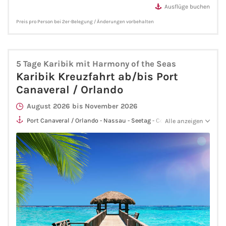
Flusskreuzfahrten
Ausflüge buchen
Preis pro Person bei 2er-Belegung / Änderungen vorbehalten
A-ROSA Flusskreuzfahrten
VIVA Cruises Flusskreuzfahrten
5 Tage Karibik mit Harmony of the Seas
Karibik Kreuzfahrt ab/bis Port
nicko cruises Flusskreuzfahrten
Canaveral / Orlando
Plantours Flusskreuzfahrten
August 2026 bis November 2026
Port Canaveral / Orlando - Nassau - Seetag - CocoCay - Seetag -
Alle anzeigen
Port Canaveral / Orlando
1AVista Flusskreuzfahrten
Phoenix Reisen Flusskreuzfahrten
Last Minute Flusskreuzfahrten
Fähren