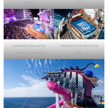
the Seas
Seas
AquaNation Show auf der
Flowrider auf der Allure of the
Symphony of the Seas
Seas