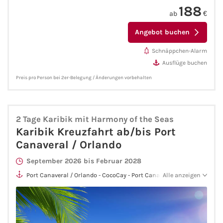
188
ab
€
Westeuropa-Kreuzfahrt
Angebot buchen
Norwegen-Kreuzfahrt
Schnäppchen-Alarm
Ausflüge buchen
Orient-Kreuzfahrt
Preis pro Person bei 2er-Belegung / Änderungen vorbehalten
Weltreise-Kreuzfahrt
Reedereien
2 Tage Karibik mit Harmony of the Seas
Karibik Kreuzfahrt ab/bis Port
Canaveral / Orlando
AIDA Cruises
September 2026 bis Februar 2028
TUI Cruises
Port Canaveral / Orlando - CocoCay - Port Canaveral / Orlando
Alle anzeigen
MSC Kreuzfahrten
Costa Kreuzfahrten