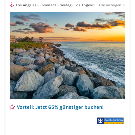
Los Angeles - Ensenada - Seetag - Los Angeles
Alle anzeigen
Mein Schiff Orient
Mein Schiff Nordamerika
Mein Schiff Transreisen
Mein Schiff Ostsee
Mein Schiff Asien
Mittelmeer-Kreuzfahrt
Kanaren-Kreuzfahrt
Vorteil: Jetzt 65% günstiger buchen!
Karibik-Kreuzfahrt
Ostsee-Kreuzfahrt