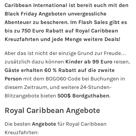
Caribbean International ist bereit euch mit den
Black Friday Angeboten unvergessliche
AIDA Kanaren & Madeira
Abenteuer zu bescheren. Im Flash Sales gibt es
bis zu 750 Euro Rabatt auf Royal Caribbean
AIDA Nordeuropa
Kreuzfahrten und jede Menge weitere Deals!
AIDA Norwegen
Aber das ist nicht der einzige Grund zur Freude…
zusätzlich dazu können
Kinder ab 99 Euro
reisen,
AIDA Westeuropa
Gäste erhalten 60 % Rabatt auf die zweite
AIDA Ostsee
Person
mit dem BOGO60-Code bei Buchungen in
diesem Zeitraum, und weitere 24-Stunden-
AIDA Orient
Blitzangebote bieten
500$ Bordguthaben
.
AIDA Adria
Royal Caribbean Angebote
Die besten
Angebote
für Royal Caribbean
AIDA Nordamerika
Kreuzfahrten: