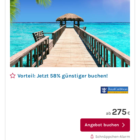
Phoenix Reisen
Hapag-Lloyd Cruises
Cunard Line
Hurtigruten
Vorteil: Jetzt 58% günstiger buchen!
Norwegian Cruise Line
Royal Caribbean International
275
PLANTOURS Kreuzfahrten
ab
€
Angebot buchen
Alle Reedereien
Schnäppchen-Alarm