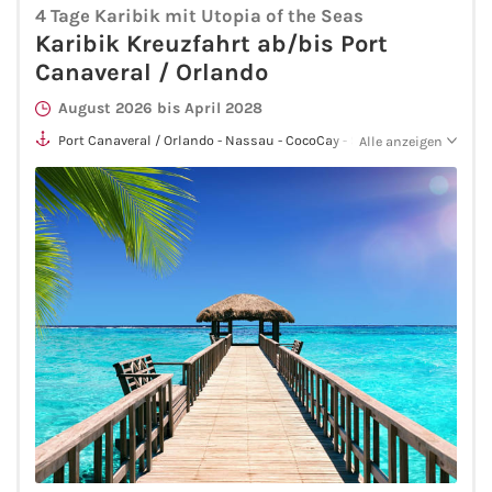
4 Tage Karibik mit Utopia of the Seas
Fähre nach Schweden
Karibik Kreuzfahrt ab/bis Port
Canaveral / Orlando
Fähre nach Finnland
August 2026 bis April 2028
Port Canaveral / Orlando - Nassau - CocoCay - Seetag - Port
Alle anzeigen
Fähre nach England
Canaveral / Orlando
Fähre nach Litauen
Fähre nach Lettland
Wissenswertes
Kreuzfahrt-Newsletter
Kreuzfahrt-Kalender
Kreuzfahrt-Bücher