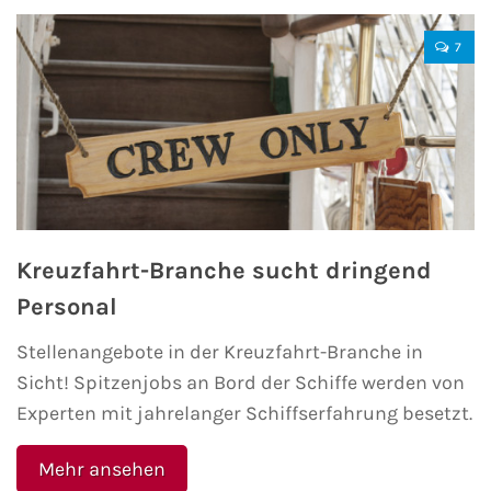
Mein Schiff Orient
7
Mein Schiff Nordamerika
Mein Schiff Transreisen
Mein Schiff Ostsee
Mein Schiff Asien
Kreuzfahrt-Branche sucht dringend
Personal
Mittelmeer-Kreuzfahrt
Stellenangebote in der Kreuzfahrt-Branche in
Kanaren-Kreuzfahrt
Sicht! Spitzenjobs an Bord der Schiffe werden von
Experten mit jahrelanger Schiffserfahrung besetzt.
Karibik-Kreuzfahrt
Mehr ansehen
Ostsee-Kreuzfahrt