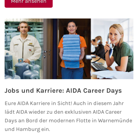
Mehr ansehen
Phoenix Reisen
Hapag-Lloyd Cruises
Cunard Line
Hurtigruten
Norwegian Cruise Line
Jobs und Karriere: AIDA Career Days
Royal Caribbean International
Eure AIDA Karriere in Sicht! Auch in diesem Jahr
PLANTOURS Kreuzfahrten
lädt AIDA wieder zu den exklusiven AIDA Career
Days an Bord der modernen Flotte in Warnemünde
Alle Reedereien
und Hamburg ein.