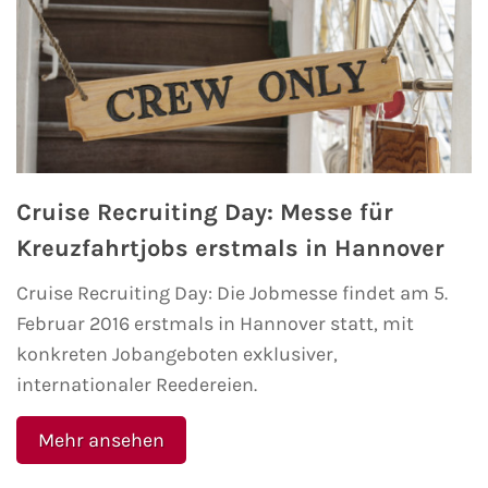
AIDA Südostasien
AIDA Weltreisen
Alle AIDA Häfen
Mein Schiff Reiseziele
Cruise Recruiting Day: Messe für
Mein Schiff Karibik
Kreuzfahrtjobs erstmals in Hannover
Mein Schiff Kanaren
Cruise Recruiting Day: Die Jobmesse findet am 5.
Februar 2016 erstmals in Hannover statt, mit
Mein Schiff Norwegen
konkreten Jobangeboten exklusiver,
internationaler Reedereien.
Mein Schiff Mittelmeer
Mehr ansehen
Mein Schiff Westeuropa