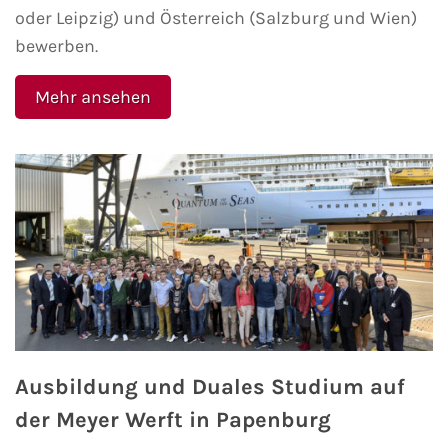
oder Leipzig) und Österreich (Salzburg und Wien)
Fähre nach Schweden
bewerben.
Fähre nach Finnland
Mehr ansehen
Fähre nach England
Fähre nach Litauen
Fähre nach Lettland
Wissenswertes
Kreuzfahrt-Newsletter
Ausbildung und Duales Studium auf
Kreuzfahrt-Kalender
der Meyer Werft in Papenburg
Kreuzfahrt-Bücher