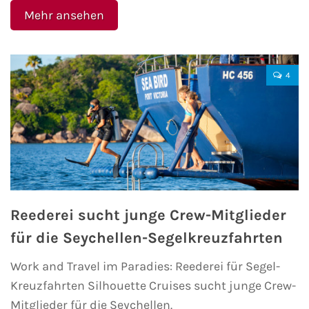
Flusskreuzfahrten
Mehr ansehen
A-ROSA Flusskreuzfahrten
VIVA Cruises Flusskreuzfahrten
4
nicko cruises Flusskreuzfahrten
Plantours Flusskreuzfahrten
1AVista Flusskreuzfahrten
Reederei sucht junge Crew-Mitglieder
Phoenix Reisen Flusskreuzfahrten
für die Seychellen-Segelkreuzfahrten
Last Minute Flusskreuzfahrten
Work and Travel im Paradies: Reederei für Segel-
Kreuzfahrten Silhouette Cruises sucht junge Crew-
Fähren
Mitglieder für die Seychellen.