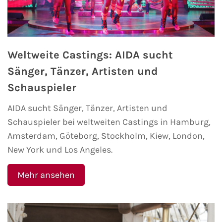
AIDA Kanaren & Madeira
AIDA Nordeuropa
Weltweite Castings: AIDA sucht
Sänger, Tänzer, Artisten und
AIDA Norwegen
Schauspieler
AIDA Westeuropa
AIDA sucht Sänger, Tänzer, Artisten und
Schauspieler bei weltweiten Castings in Hamburg,
AIDA Ostsee
Amsterdam, Göteborg, Stockholm, Kiew, London,
New York und Los Angeles.
AIDA Orient
Mehr ansehen
AIDA Adria
AIDA Nordamerika