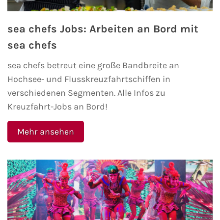
Minikreuzfahrten
Veranstaltungen
sea chefs Jobs: Arbeiten an Bord mit
Themenkreuzfahrten
sea chefs
Kreuzfahrt-Jobs
sea chefs betreut eine große Bandbreite an
Expeditionskreuzfahrten
Reiseberichte
Hochsee- und Flusskreuzfahrtschiffen in
verschiedenen Segmenten. Alle Infos zu
Luxuskreuzfahrten
TV-Tipps
Kreuzfahrt-Jobs an Bord!
Segelkreuzfahrten
Interviews
Mehr ansehen
Reiseziele
Landausflüge
AIDA Reiseziele
AIDA Karibik
AIDA Mittelmeer