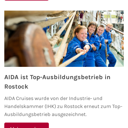
Westeuropa-Kreuzfahrt
Norwegen-Kreuzfahrt
Orient-Kreuzfahrt
Weltreise-Kreuzfahrt
Reedereien
AIDA ist Top-Ausbildungsbetrieb in
AIDA Cruises
Rostock
TUI Cruises
AIDA Cruises wurde von der Industrie- und
Handelskammer (IHK) zu Rostock erneut zum Top-
MSC Kreuzfahrten
Ausbildungsbetrieb ausgezeichnet.
Costa Kreuzfahrten