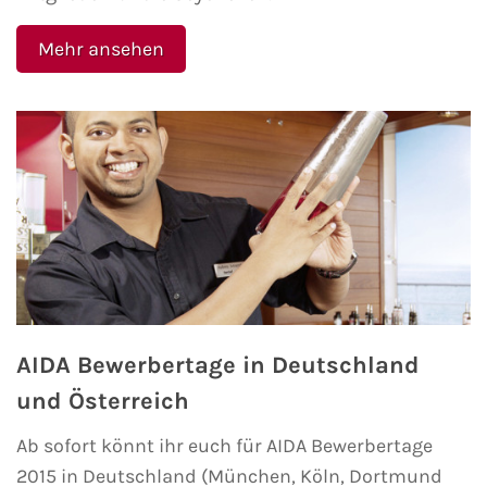
Fähre buchen
Mehr ansehen
Color Line
DFDS Seaways
Finnlines
FRS Baltic
Scandlines
Stena Line
AIDA Bewerbertage in Deutschland
und Österreich
Fähre nach Dänemark
Ab sofort könnt ihr euch für AIDA Bewerbertage
Fähre nach Norwegen
2015 in Deutschland (München, Köln, Dortmund