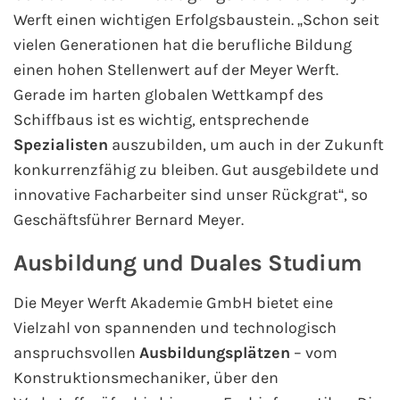
Werft einen wichtigen Erfolgsbaustein. „Schon seit
Mein Schiff Orient
vielen Generationen hat die berufliche Bildung
Mein Schiff Nordamerika
einen hohen Stellenwert auf der Meyer Werft.
Gerade im harten globalen Wettkampf des
Mein Schiff Transreisen
Schiffbaus ist es wichtig, entsprechende
Spezialisten
auszubilden, um auch in der Zukunft
Mein Schiff Ostsee
konkurrenzfähig zu bleiben. Gut ausgebildete und
innovative Facharbeiter sind unser Rückgrat“, so
Mein Schiff Asien
Geschäftsführer Bernard Meyer.
Mittelmeer-Kreuzfahrt
Ausbildung und Duales Studium
Kanaren-Kreuzfahrt
Die Meyer Werft Akademie GmbH bietet eine
Vielzahl von spannenden und technologisch
Karibik-Kreuzfahrt
anspruchsvollen
Ausbildungsplätzen
– vom
Konstruktionsmechaniker, über den
Ostsee-Kreuzfahrt