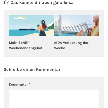
Das könnte dir auch gefallen...
Fähre buchen
Color Line
DFDS Seaways
Finnlines
Mein Schiff
AIDA Verlockung der
Wochenendangebot
Woche
FRS Baltic
Scandlines
Schreibe einen Kommentar
Stena Line
Kommentar
*
Fähre nach Dänemark
Fähre nach Norwegen