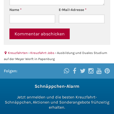
Fähre nach Schweden
Name
*
E-Mail-Adresse
*
Fähre nach Finnland
Fähre nach England
Fähre nach Litauen
Kreuzfahrten
›
Kreuzfahrt-Jobs
›
Ausbildung und Duales Studium
auf der Meyer Werft in Papenburg
Fähre nach Lettland
Folgen:
Wissenswertes
Kreuzfahrt-Newsletter
Schnäppchen-Alarm
Jetzt anmelden und die besten Kreuzfahrt-
Kreuzfahrt-Kalender
Schnäppchen, Aktionen und Sonderangebote frühzeitig
erhalten.
Kreuzfahrt-Bücher