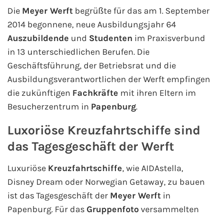
Die
Meyer Werft
begrüßte für das am 1. September
2014 begonnene, neue Ausbildungsjahr 64
AIDA Kanaren & Madeira
Auszubildende
und
Studenten
im Praxisverbund
AIDA Nordeuropa
in 13 unterschiedlichen Berufen. Die
Geschäftsführung, der Betriebsrat und die
AIDA Norwegen
Ausbildungsverantwortlichen der Werft empfingen
die zukünftigen
Fachkräfte
mit ihren Eltern im
AIDA Westeuropa
Besucherzentrum in
Papenburg
.
AIDA Ostsee
Luxoriöse Kreuzfahrtschiffe sind
das Tagesgeschäft der Werft
AIDA Orient
Luxuriöse
Kreuzfahrtschiffe
, wie AIDAstella,
AIDA Adria
Disney Dream oder Norwegian Getaway, zu bauen
ist das Tagesgeschäft der
Meyer Werft
in
AIDA Nordamerika
Papenburg. Für das
Gruppenfoto
versammelten