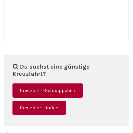
Flusskreuzfahrten
A-ROSA Flusskreuzfahrten
VIVA Cruises Flusskreuzfahrten
nicko cruises Flusskreuzfahrten
Plantours Flusskreuzfahrten
Du suchst eine günstige
Kreuzfahrt?
1AVista Flusskreuzfahrten
Kreuzfahrt-Schnäppchen
Phoenix Reisen Flusskreuzfahrten
Kreuzfahrt finden
Last Minute Flusskreuzfahrten
Fähren