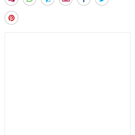
Phoenix Reisen
Hapag-Lloyd Cruises
Cunard Line
Hurtigruten
Norwegian Cruise Line
Royal Caribbean International
PLANTOURS Kreuzfahrten
Alle Reedereien