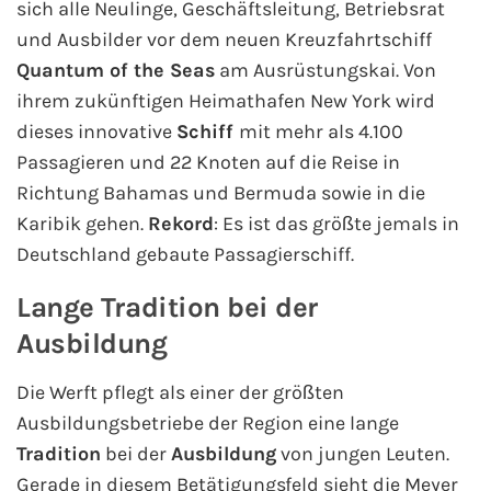
sich alle Neulinge, Geschäftsleitung, Betriebsrat
AIDA Südostasien
und Ausbilder vor dem neuen Kreuzfahrtschiff
AIDA Weltreisen
Quantum of the Seas
am Ausrüstungskai. Von
ihrem zukünftigen Heimathafen New York wird
Alle AIDA Häfen
dieses innovative
Schiff
mit mehr als 4.100
Passagieren und 22 Knoten auf die Reise in
Mein Schiff Reiseziele
Richtung Bahamas und Bermuda sowie in die
Karibik gehen.
Rekord
: Es ist das größte jemals in
Mein Schiff Karibik
Deutschland gebaute Passagierschiff.
Mein Schiff Kanaren
Lange Tradition bei der
Ausbildung
Mein Schiff Norwegen
Die Werft pflegt als einer der größten
Mein Schiff Mittelmeer
Ausbildungsbetriebe der Region eine lange
Tradition
bei der
Ausbildung
von jungen Leuten.
Mein Schiff Westeuropa
Gerade in diesem Betätigungsfeld sieht die Meyer