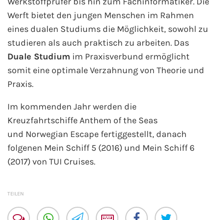
Werkstoffprüfer bis hin zum Fachinformatiker. Die
Werft bietet den jungen Menschen im Rahmen
Westeuropa-Kreuzfahrt
eines dualen Studiums die Möglichkeit, sowohl zu
Norwegen-Kreuzfahrt
studieren als auch praktisch zu arbeiten. Das
Duale Studium
im Praxisverbund ermöglicht
Orient-Kreuzfahrt
somit eine optimale Verzahnung von Theorie und
Praxis.
Weltreise-Kreuzfahrt
Im kommenden Jahr werden die
Reedereien
Kreuzfahrtschiffe
Anthem of the Seas
und Norwegian Escape fertiggestellt, danach
AIDA Cruises
folgenen Mein Schiff 5 (2016) und Mein Schiff 6
(2017) von TUI Cruises.
TUI Cruises
MSC Kreuzfahrten
TEILEN
Costa Kreuzfahrten