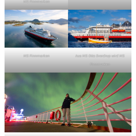
MS Finnmarken
Phoenix Reisen
Hapag-Lloyd Cruises
Cunard Line
MS Finnmarken
Aus MS Otto Sverdrup wird MS
Hurtigruten
Finnmarken
Norwegian Cruise Line
Royal Caribbean International
PLANTOURS Kreuzfahrten
Alle Reedereien