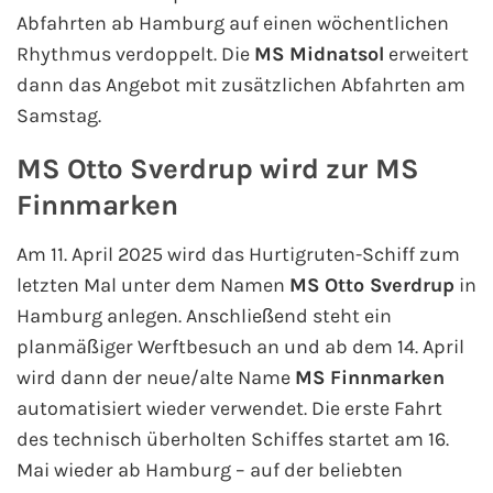
Abfahrten ab Hamburg auf einen wöchentlichen
Kreuzfahrt gewinnen
Rhythmus verdoppelt. Die
MS Midnatsol
erweitert
dann das Angebot mit zusätzlichen Abfahrten am
Kreuzfahrt-Quiz
Samstag.
Reiseversicherungen
MS Otto Sverdrup wird zur MS
Finnmarken
Flug buchen
Am 11. April 2025 wird das Hurtigruten-Schiff zum
Kreuzfahrt-Themen
letzten Mal unter dem Namen
MS Otto Sverdrup
in
Hamburg anlegen. Anschließend steht ein
Kreuzfahrt buchen
planmäßiger Werftbesuch an und ab dem 14. April
wird dann der neue/alte Name
MS Finnmarken
automatisiert wieder verwendet. Die erste Fahrt
des technisch überholten Schiffes startet am 16.
Mai wieder ab Hamburg – auf der beliebten