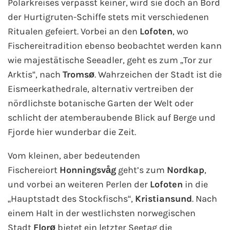
Polarkreises verpasst keiner, wird sie doch an Bord
der Hurtigruten-Schiffe stets mit verschiedenen
Ritualen gefeiert. Vorbei an den
Lofoten
, wo
Fischereitradition ebenso beobachtet werden kann
wie majestätische Seeadler, geht es zum „Tor zur
Arktis“, nach
Tromsø
. Wahrzeichen der Stadt ist die
Eismeerkathedrale, alternativ vertreiben der
nördlichste botanische Garten der Welt oder
schlicht der atemberaubende Blick auf Berge und
Fjorde hier wunderbar die Zeit.
Vom kleinen, aber bedeutenden
Fischereiort
Honningsvåg
geht’s zum
Nordkap
,
und vorbei an weiteren Perlen der
Lofoten
in die
„Hauptstadt des Stockfischs“,
Kristiansund
. Nach
einem Halt in der westlichsten norwegischen
Stadt
Florø
bietet ein letzter Seetag die