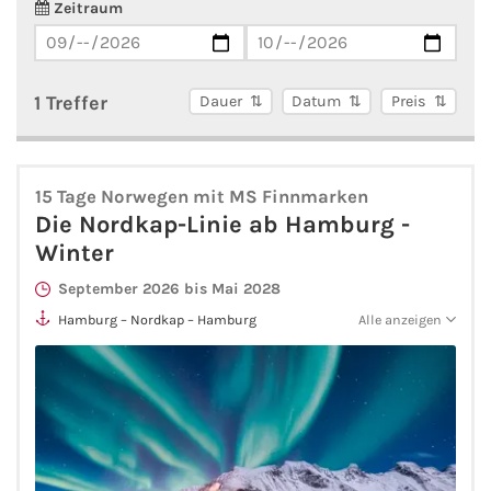
Zeitraum
AIDA Südostasien
AIDA Weltreisen
1 Treffer
Dauer
Datum
Preis
Alle AIDA Häfen
Mein Schiff Reiseziele
15 Tage Norwegen mit MS Finnmarken
Die Nordkap-Linie ab Hamburg -
Mein Schiff Karibik
Winter
September 2026 bis Mai 2028
Mein Schiff Kanaren
Hamburg – Nordkap – Hamburg
Alle anzeigen
Mein Schiff Norwegen
Mein Schiff Mittelmeer
Mein Schiff Westeuropa