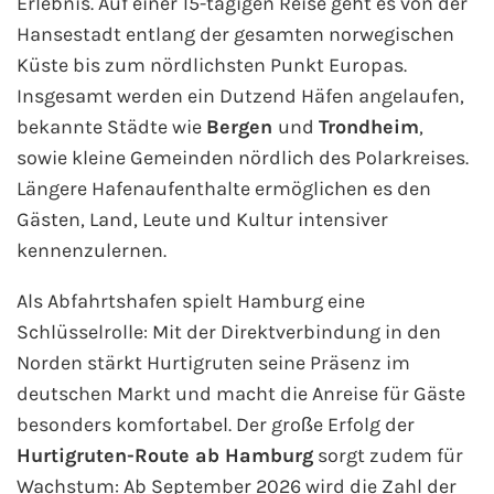
Erlebnis. Auf einer 15-tägigen Reise geht es von der
Hansestadt entlang der gesamten norwegischen
Fähre nach Schweden
Küste bis zum nördlichsten Punkt Europas.
Fähre nach Finnland
Insgesamt werden ein Dutzend Häfen angelaufen,
bekannte Städte wie
Bergen
und
Trondheim
,
Fähre nach England
sowie kleine Gemeinden nördlich des Polarkreises.
Längere Hafenaufenthalte ermöglichen es den
Fähre nach Litauen
Gästen, Land, Leute und Kultur intensiver
kennenzulernen.
Fähre nach Lettland
Als Abfahrtshafen spielt Hamburg eine
Wissenswertes
Schlüsselrolle: Mit der Direktverbindung in den
Norden stärkt Hurtigruten seine Präsenz im
Kreuzfahrt-Newsletter
deutschen Markt und macht die Anreise für Gäste
besonders komfortabel. Der große Erfolg der
Kreuzfahrt-Kalender
Hurtigruten-Route ab Hamburg
sorgt zudem für
Kreuzfahrt-Bücher
Wachstum: Ab September 2026 wird die Zahl der