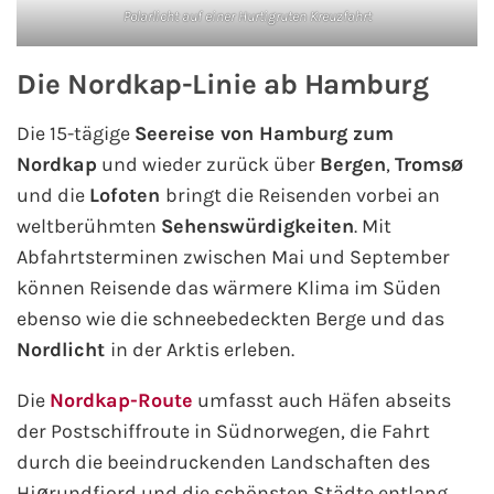
Flusskreuzfahrten
Polarlicht auf einer Hurtigruten Kreuzfahrt
A-ROSA Flusskreuzfahrten
Die Nordkap-Linie ab Hamburg
VIVA Cruises Flusskreuzfahrten
Die 15-tägige
Seereise von Hamburg zum
Nordkap
und wieder zurück über
Bergen
,
Tromsø
nicko cruises Flusskreuzfahrten
und die
Lofoten
bringt die Reisenden vorbei an
weltberühmten
Sehenswürdigkeiten
. Mit
Plantours Flusskreuzfahrten
Abfahrtsterminen zwischen Mai und September
können Reisende das wärmere Klima im Süden
1AVista Flusskreuzfahrten
ebenso wie die schneebedeckten Berge und das
Phoenix Reisen Flusskreuzfahrten
Nordlicht
in der Arktis erleben.
Die
Nordkap-Route
umfasst auch Häfen abseits
Last Minute Flusskreuzfahrten
der Postschiffroute in Südnorwegen, die Fahrt
Fähren
durch die beeindruckenden Landschaften des
Hjørundfjord und die schönsten Städte entlang