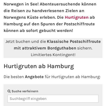
Norwegen in See! Abenteuersuchende können
die Reisen zu handverlesenen Zielen an
AIDA Kanaren & Madeira
Norwegens Küste erleben. Die
Hurtigruten
ab
Hamburg auf den Spuren der Postschiffroute
AIDA Nordeuropa
können ab sofort gebucht werden!
AIDA Norwegen
Jetzt buchen und die
Klassische Postschiffroute
mit attraktivem Bordguthaben
sichern.
AIDA Westeuropa
Limitiertes Kontingent!
AIDA Ostsee
Hurtigruten ab Hamburg
AIDA Orient
Die besten
Angebote
für Hurtigruten ab Hamburg:
AIDA Adria
Suche verfeinern
AIDA Nordamerika