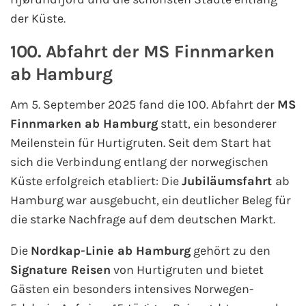
Fähre buchen
der Küste.
100. Abfahrt der MS Finnmarken
Color Line
ab Hamburg
DFDS Seaways
Am 5. September 2025 fand die 100. Abfahrt der
MS
Finnlines
Finnmarken ab Hamburg
statt, ein besonderer
Meilenstein für Hurtigruten. Seit dem Start hat
FRS Baltic
sich die Verbindung entlang der norwegischen
Küste erfolgreich etabliert: Die
Jubiläumsfahrt
ab
Scandlines
Hamburg war ausgebucht, ein deutlicher Beleg für
die starke Nachfrage auf dem deutschen Markt.
Stena Line
Die
Nordkap-Linie ab Hamburg
gehört zu den
Fähre nach Dänemark
Signature Reisen
von Hurtigruten und bietet
Gästen ein besonders intensives Norwegen-
Fähre nach Norwegen