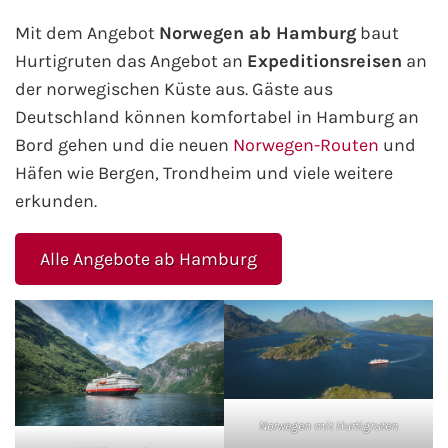
Mit dem Angebot
Norwegen ab Hamburg
baut
Westeuropa-Kreuzfahrt
Hurtigruten das Angebot an
Expeditionsreisen
an
Norwegen-Kreuzfahrt
der norwegischen Küste aus. Gäste aus
Deutschland können komfortabel in Hamburg an
Orient-Kreuzfahrt
Bord gehen und die neuen
Norwegen-Routen
und
Häfen wie Bergen, Trondheim und viele weitere
Weltreise-Kreuzfahrt
erkunden.
Reedereien
Alle Angebote ab Hamburg
AIDA Cruises
TUI Cruises
MSC Kreuzfahrten
Norwegen mit Hurtigruten
Costa Kreuzfahrten