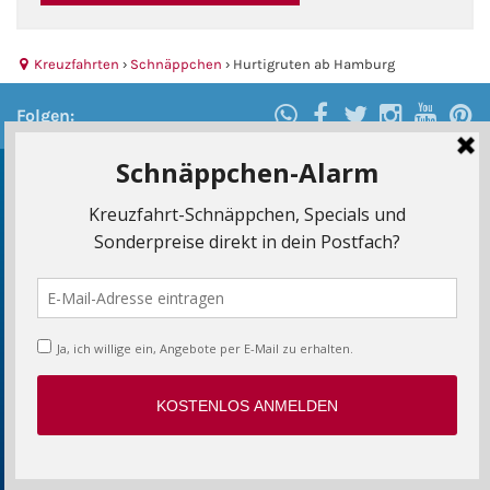
Kreuzfahrten
›
Schnäppchen
›
Hurtigruten ab Hamburg
Folgen:
Schnäppchen-Alarm
Jetzt anmelden und die besten Kreuzfahrt-
Schnäppchen, Aktionen und Sonderangebote frühzeitig
erhalten.
E-Mail-Adresse:
Ich willige ein, dass die Kreuzfahrtpiraten mich personalisiert per E-Mail
über Angebote aus dem Reisebereich informieren und hierzu meine Daten
verarbeiten. Diese Einwilligung ist jederzeit mit Wirkung für die Zukunft
widerrufbar.