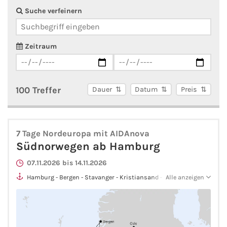
AIDA Südostasien
Suche verfeinern
AIDA Weltreisen
Zeitraum
Alle AIDA Häfen
Mein Schiff Reiseziele
100 Treffer
Dauer
Datum
Preis
Mein Schiff Karibik
7 Tage Nordeuropa mit AIDAnova
Mein Schiff Kanaren
Südnorwegen ab Hamburg
Mein Schiff Norwegen
07.11.2026 bis 14.11.2026
Hamburg - Bergen - Stavanger - Kristiansand - Oslo - Hamburg
Alle anzeigen
Mein Schiff Mittelmeer
Mein Schiff Westeuropa