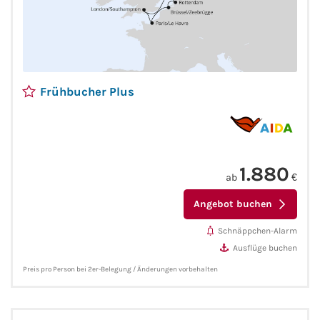
Phoenix Reisen
Hapag-Lloyd Cruises
Frühbucher Plus
Cunard Line
Hurtigruten
1.880
ab
€
Norwegian Cruise Line
Angebot buchen
Royal Caribbean International
Schnäppchen-Alarm
Ausflüge buchen
PLANTOURS Kreuzfahrten
Preis pro Person bei 2er-Belegung / Änderungen vorbehalten
Alle Reedereien