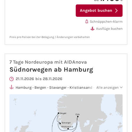
Angebot buchen
Kreuzfahrt gewinnen
Schnäppchen-Alarm
Kreuzfahrt-Quiz
Ausflüge buchen
Preis pro Person bei 2er-Belegung / Änderungen vorbehalten
Reiseversicherungen
Flug buchen
7 Tage Nordeuropa mit AIDAnova
Südnorwegen ab Hamburg
Kreuzfahrt-Themen
21.11.2026 bis 28.11.2026
Kreuzfahrt buchen
Hamburg - Bergen - Stavanger - Kristiansand - Oslo - Hamburg
Alle anzeigen