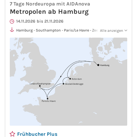
Flusskreuzfahrten
7 Tage Nordeuropa mit AIDAnova
Metropolen ab Hamburg
A-ROSA Flusskreuzfahrten
14.11.2026 bis 21.11.2026
Hamburg - Southampton - Paris/Le Havre - Zeebrügge -
Alle anzeigen
VIVA Cruises Flusskreuzfahrten
Rotterdam - Hamburg
nicko cruises Flusskreuzfahrten
Plantours Flusskreuzfahrten
1AVista Flusskreuzfahrten
Phoenix Reisen Flusskreuzfahrten
Last Minute Flusskreuzfahrten
Fähren
Frühbucher Plus