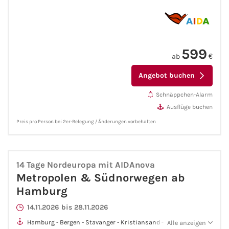
Fähre buchen
Color Line
599
ab
€
DFDS Seaways
Angebot buchen
Finnlines
Schnäppchen-Alarm
Ausflüge buchen
FRS Baltic
Preis pro Person bei 2er-Belegung / Änderungen vorbehalten
Scandlines
14 Tage Nordeuropa mit AIDAnova
Stena Line
Metropolen & Südnorwegen ab
Hamburg
Fähre nach Dänemark
14.11.2026 bis 28.11.2026
Fähre nach Norwegen
Hamburg - Bergen - Stavanger - Kristiansand - Oslo - Hamburg
Alle anzeigen