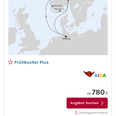
Mein Schiff Orient
Mein Schiff Nordamerika
Mein Schiff Transreisen
Mein Schiff Ostsee
Mein Schiff Asien
Frühbucher Plus
Mittelmeer-Kreuzfahrt
Kanaren-Kreuzfahrt
780
ab
€
Karibik-Kreuzfahrt
Angebot buchen
Ostsee-Kreuzfahrt
Schnäppchen-Alarm