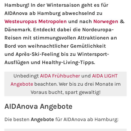
Hamburg! In der Wintersaison geht es für
AIDAnova ab Hamburg abwechselnd zu
AIDA Kanaren & Madeira
Westeuropas Metropolen
und nach
Norwegen
&
Dänemark. Entdeckt dabei die Nordeuropa-
AIDA Nordeuropa
Reisen mit stimmungsvollen Attraktionen an
AIDA Norwegen
Bord von weihnachtlicher Gemütlichkeit
und Après-Ski-Feeling bis zu Wintersport-
AIDA Westeuropa
Ausflügen und Healthy-Living-Tipps.
AIDA Ostsee
Unbedingt
AIDA Frühbucher
und
AIDA LIGHT
Angebote
beachten. Wer bis zu drei Monate im
AIDA Orient
Voraus bucht, spart gewaltig!
AIDA Adria
AIDAnova Angebote
Die besten
Angebote
für AIDAnova ab Hamburg:
AIDA Nordamerika