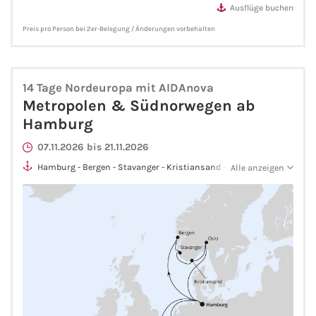
Ausflüge buchen
Westeuropa-Kreuzfahrt
Preis pro Person bei 2er-Belegung / Änderungen vorbehalten
Norwegen-Kreuzfahrt
14 Tage Nordeuropa mit AIDAnova
Orient-Kreuzfahrt
Metropolen & Südnorwegen ab
Hamburg
Weltreise-Kreuzfahrt
07.11.2026 bis 21.11.2026
Reedereien
Hamburg - Bergen - Stavanger - Kristiansand - Oslo - Hamburg
Alle anzeigen
- Southampton - Paris/Le Havre - Zeebrügge - Rotterdam -
Hamburg
AIDA Cruises
TUI Cruises
MSC Kreuzfahrten
Costa Kreuzfahrten