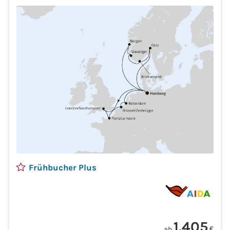
- Southampton - Paris/Le Havre - Zeebrügge - Rotterdam -
Hamburg
Fähre nach Schweden
Fähre nach Finnland
Fähre nach England
Fähre nach Litauen
Fähre nach Lettland
Wissenswertes
Frühbucher Plus
Kreuzfahrt-Newsletter
Kreuzfahrt-Kalender
1.405
Kreuzfahrt-Bücher
ab
€