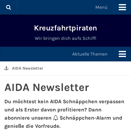
Menü
Kreuzfahrten
Kreuzfahrtpiraten
Kreuzfahrt ab Deutschland
Wir bringen dich aufs Schiff!
Kreuzfahrten ab Kiel
Aktuelle Themen
Kreuzfahrten ab Hamburg
AIDA Newsletter
Schnäppchen & Angebote
Kreuzfahrten ab Bremerhaven
AIDA Newsletter
News & Trends
Kreuzfahrten ab Warnemünde
Tipps & Tricks
Du möchtest kein AIDA Schnäppchen verpassen
und als Erster davon profitieren? Dann
Last Minute Kreuzfahrten
Schiffe & Meer
abonniere unseren
Schnäppchen-Alarm und
genieße die Vorfreude.
Kreuzfahrten mit Flug
Schiffstaufen