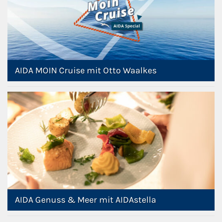
Flusskreuzfahrten
A-ROSA Flusskreuzfahrten
VIVA Cruises Flusskreuzfahrten
AIDA MOIN Cruise mit Otto Waalkes
nicko cruises Flusskreuzfahrten
Plantours Flusskreuzfahrten
1AVista Flusskreuzfahrten
Phoenix Reisen Flusskreuzfahrten
Last Minute Flusskreuzfahrten
AIDA Genuss & Meer mit AIDAstella
Fähren