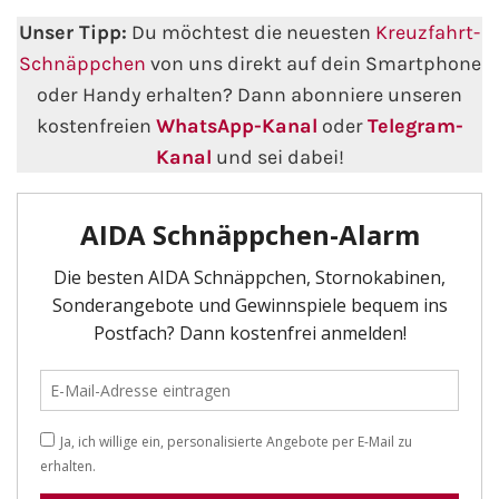
Unser Tipp:
Du möchtest die neuesten
Kreuzfahrt-
Minikreuzfahrten
Veranstaltungen
Schnäppchen
von uns direkt auf dein Smartphone
oder Handy erhalten? Dann abonniere unseren
Themenkreuzfahrten
Kreuzfahrt-Jobs
kostenfreien
WhatsApp-Kanal
oder
Telegram-
Expeditionskreuzfahrten
Kanal
und sei dabei!
Reiseberichte
Luxuskreuzfahrten
TV-Tipps
Segelkreuzfahrten
Interviews
Reiseziele
Landausflüge
AIDA Reiseziele
AIDA Karibik
AIDA Mittelmeer