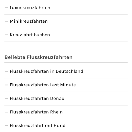
Luxuskreuzfahrten
Kreuzfahrt gewinnen
Minikreuzfahrten
Kreuzfahrt-Quiz
Kreuzfahrt buchen
Reiseversicherungen
Beliebte Flusskreuzfahrten
Flug buchen
Flusskreuzfahrten in Deutschland
Kreuzfahrt-Themen
Flusskreuzfahrten Last Minute
Kreuzfahrt buchen
Flusskreuzfahrten Donau
Flusskreuzfahrten Rhein
Flusskreuzfahrt mit Hund