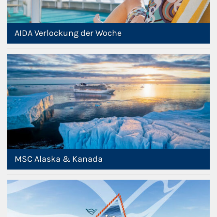
Phoenix Reisen
AIDA Verlockung der Woche
Hapag-Lloyd Cruises
Cunard Line
Hurtigruten
Norwegian Cruise Line
Royal Caribbean International
MSC Alaska & Kanada
PLANTOURS Kreuzfahrten
Alle Reedereien