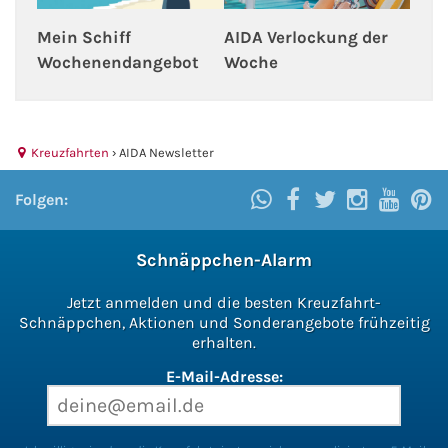
AIDA Südostasien
Mein Schiff
AIDA Verlockung der
Wochenendangebot
Woche
AIDA Weltreisen
Alle AIDA Häfen
Kreuzfahrten
›
AIDA Newsletter
Mein Schiff Reiseziele
Folgen:
Mein Schiff Karibik
Schnäppchen-Alarm
Mein Schiff Kanaren
Jetzt anmelden und die besten Kreuzfahrt-
Mein Schiff Norwegen
Schnäppchen, Aktionen und Sonderangebote frühzeitig
erhalten.
Mein Schiff Mittelmeer
E-Mail-Adresse:
Mein Schiff Westeuropa