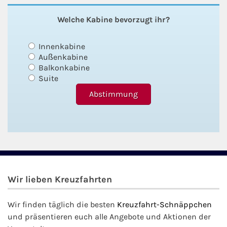
Fähre buchen
Welche Kabine bevorzugt ihr?
Color Line
Innenkabine
Außenkabine
DFDS Seaways
Balkonkabine
Suite
Finnlines
FRS Baltic
Scandlines
Stena Line
Wir lieben Kreuzfahrten
Fähre nach Dänemark
Wir finden täglich die besten
Kreuzfahrt-Schnäppchen
und präsentieren euch alle Angebote und Aktionen der
Fähre nach Norwegen