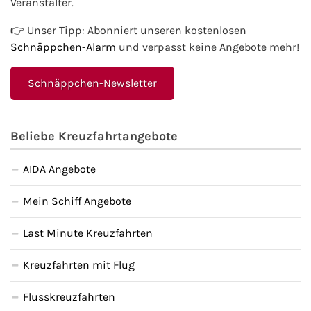
Veranstalter.
Fähre nach Schweden
👉 Unser Tipp: Abonniert unseren kostenlosen
Schnäppchen-Alarm
und verpasst keine Angebote mehr!
Fähre nach Finnland
Schnäppchen-Newsletter
Fähre nach England
Fähre nach Litauen
Beliebe Kreuzfahrtangebote
Fähre nach Lettland
AIDA Angebote
Wissenswertes
Mein Schiff Angebote
Last Minute Kreuzfahrten
Kreuzfahrt-Newsletter
Kreuzfahrten mit Flug
Kreuzfahrt-Kalender
Flusskreuzfahrten
Kreuzfahrt-Bücher