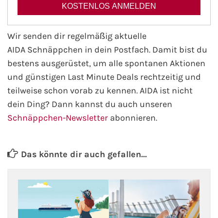
AIDA Kanaren & Madeira
Wir senden dir regelmäßig aktuelle
AIDA Schnäppchen in dein Postfach. Damit bist du
AIDA Nordeuropa
bestens ausgerüstet, um alle spontanen Aktionen
AIDA Norwegen
und günstigen Last Minute Deals rechtzeitig und
teilweise schon vorab zu kennen. AIDA ist nicht
AIDA Westeuropa
dein Ding? Dann kannst du auch unseren
Schnäppchen-Newsletter
abonnieren.
AIDA Ostsee
AIDA Orient
Das könnte dir auch gefallen...
AIDA Adria
AIDA Nordamerika