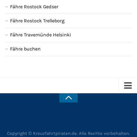
Fähre Rostock Gedser
Fähre Rostock Trelleborg
Fähre Travemünde Helsinki
Fähre buchen
Kreuzfahrten
Über uns
Newsletter
Copyright © Kreuzfahrtpiraten.de. Alle Rechte vorbehalten.