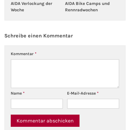
AIDA Bike Camps und
AIDA Verlockung der
Fähre nach Schweden
Rennradwochen
Woche
Fähre nach Finnland
Schreibe einen Kommentar
Fähre nach England
Fähre nach Litauen
Kommentar
*
Fähre nach Lettland
Wissenswertes
Name
*
E-Mail-Adresse
*
Kreuzfahrt-Newsletter
Kreuzfahrt-Kalender
Kreuzfahrt-Bücher