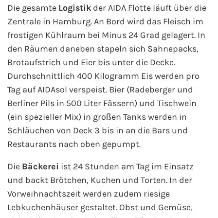
Die gesamte
Logistik
der AIDA Flotte läuft über die
Mein Schiff Orient
Zentrale in Hamburg. An Bord wird das Fleisch im
frostigen Kühlraum bei Minus 24 Grad gelagert. In
Mein Schiff Nordamerika
den Räumen daneben stapeln sich Sahnepacks,
Mein Schiff Transreisen
Brotaufstrich und Eier bis unter die Decke.
Durchschnittlich 400 Kilogramm Eis werden pro
Mein Schiff Ostsee
Tag auf AIDAsol verspeist. Bier (Radeberger und
Berliner Pils in 500 Liter Fässern) und Tischwein
Mein Schiff Asien
(ein spezieller Mix) in großen Tanks werden in
Schläuchen von Deck 3 bis in an die Bars und
Mittelmeer-Kreuzfahrt
Restaurants nach oben gepumpt.
Kanaren-Kreuzfahrt
Die
Bäckerei
ist 24 Stunden am Tag im Einsatz
und backt Brötchen, Kuchen und Torten. In der
Karibik-Kreuzfahrt
Vorweihnachtszeit werden zudem riesige
Lebkuchenhäuser gestaltet. Obst und Gemüse,
Ostsee-Kreuzfahrt