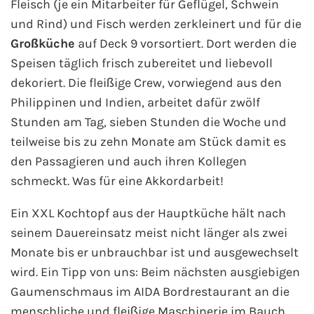
Fleisch (je ein Mitarbeiter für Geflügel, Schwein
und Rind) und Fisch werden zerkleinert und für die
Westeuropa-Kreuzfahrt
Großküche
auf Deck 9 vorsortiert. Dort werden die
Norwegen-Kreuzfahrt
Speisen täglich frisch zubereitet und liebevoll
dekoriert. Die fleißige Crew, vorwiegend aus den
Orient-Kreuzfahrt
Philippinen und Indien, arbeitet dafür zwölf
Stunden am Tag, sieben Stunden die Woche und
Weltreise-Kreuzfahrt
teilweise bis zu zehn Monate am Stück damit es
den Passagieren und auch ihren Kollegen
Reedereien
schmeckt. Was für eine Akkordarbeit!
AIDA Cruises
Ein XXL Kochtopf aus der Hauptküche hält nach
seinem Dauereinsatz meist nicht länger als zwei
TUI Cruises
Monate bis er unbrauchbar ist und ausgewechselt
wird. Ein Tipp von uns: Beim nächsten ausgiebigen
MSC Kreuzfahrten
Gaumenschmaus im AIDA Bordrestaurant an die
Costa Kreuzfahrten
menschliche und fleißige Maschinerie im Bauch