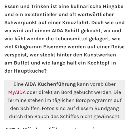
Essen und Trinken ist eine kulinarische Hingabe
und ein existentieller und oft wortwörtlicher
AIDA Kanaren & Madeira
Schwerpunkt auf einer Kreuzfahrt. Doch wie und
AIDA Nordeuropa
wo wird auf einem AIDA Schiff gekocht, wo und
wie kühl werden die Lebensmittel gelagert, wie
AIDA Norwegen
viel Kilogramm Eiscreme werden auf einer Reise
verspeist, wer steckt hinter den Kunstwerken
AIDA Westeuropa
am Buffet und wie lange hält ein Kochtopf in
der Hauptküche?
AIDA Ostsee
Eine
AIDA Küchenführung
kann vorab über
AIDA Orient
MyAIDA
oder direkt an Bord gebucht werden. Die
Termine stehen im täglichen Bordprogramm auf
AIDA Adria
den Schiffen. Fotos sind auf diesem Rundgang
durch den Bauch des Schiffes nicht gewünscht.
AIDA Nordamerika