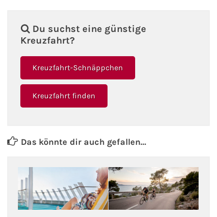
Fähre buchen
Du suchst eine günstige
Color Line
Kreuzfahrt?
DFDS Seaways
Kreuzfahrt-Schnäppchen
Finnlines
Kreuzfahrt finden
FRS Baltic
Scandlines
Das könnte dir auch gefallen...
Stena Line
Fähre nach Dänemark
Fähre nach Norwegen