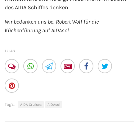
des AIDA Schiffes denken.
Phoenix Reisen
Wir bedanken uns bei Robert Wolf für die
Hapag-Lloyd Cruises
Küchenführung auf AIDAsol.
Cunard Line
TEILEN
Hurtigruten
Norwegian Cruise Line
Royal Caribbean International
Tags:
AIDA Cruises
AIDAsol
PLANTOURS Kreuzfahrten
Alle Reedereien