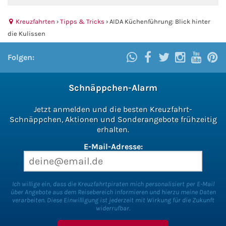
Kreuzfahrt gewinnen
Kreuzfahrten
›
Tipps & Tricks
›
AIDA Küchenführung: Blick hinter
die Kulissen
Kreuzfahrt-Quiz
Folgen:
Reiseversicherungen
Schnäppchen-Alarm
Flug buchen
Jetzt anmelden und die besten Kreuzfahrt-
Schnäppchen, Aktionen und Sonderangebote frühzeitig
Kreuzfahrt-Themen
erhalten.
E-Mail-Adresse:
Kreuzfahrt buchen
Ich willige ein, dass die Kreuzfahrtpiraten mich personalisiert per E-Mail
über Angebote aus dem Reisebereich informieren und hierzu meine Daten
verarbeiten. Diese Einwilligung ist jederzeit mit Wirkung für die Zukunft
widerrufbar.