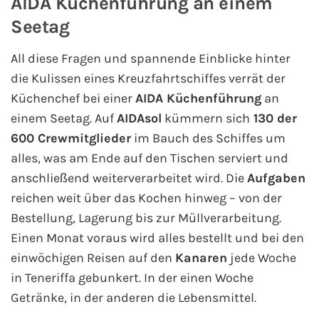
AIDA Küchenführung an einem
AIDA Südostasien
Seetag
AIDA Weltreisen
All diese Fragen und spannende Einblicke hinter
die Kulissen eines Kreuzfahrtschiffes verrät der
Alle AIDA Häfen
Küchenchef bei einer
AIDA Küchenführung
an
Mein Schiff Reiseziele
einem Seetag. Auf
AIDAsol
kümmern sich
130 der
600 Crewmitglieder
im Bauch des Schiffes um
Mein Schiff Karibik
alles, was am Ende auf den Tischen serviert und
anschließend weiterverarbeitet wird. Die
Aufgaben
Mein Schiff Kanaren
reichen weit über das Kochen hinweg – von der
Bestellung, Lagerung bis zur Müllverarbeitung.
Mein Schiff Norwegen
Einen Monat voraus wird alles bestellt und bei den
einwöchigen Reisen auf den
Kanaren
jede Woche
Mein Schiff Mittelmeer
in Teneriffa gebunkert. In der einen Woche
Getränke, in der anderen die Lebensmittel.
Mein Schiff Westeuropa