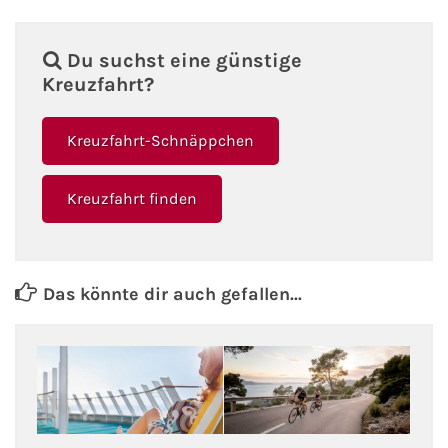
Phoenix Reisen
Du suchst eine günstige
Kreuzfahrt?
Hapag-Lloyd Cruises
Kreuzfahrt-Schnäppchen
Cunard Line
Hurtigruten
Kreuzfahrt finden
Norwegian Cruise Line
Das könnte dir auch gefallen...
Royal Caribbean International
PLANTOURS Kreuzfahrten
Alle Reedereien