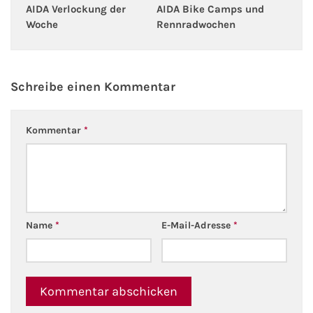
Flusskreuzfahrten
AIDA Bike Camps und
AIDA Verlockung der
Rennradwochen
Woche
A-ROSA Flusskreuzfahrten
VIVA Cruises Flusskreuzfahrten
Schreibe einen Kommentar
nicko cruises Flusskreuzfahrten
Kommentar
*
Plantours Flusskreuzfahrten
1AVista Flusskreuzfahrten
Phoenix Reisen Flusskreuzfahrten
Name
*
E-Mail-Adresse
*
Last Minute Flusskreuzfahrten
Fähren