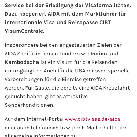
Service bei der Erledigung der Visaformalitäten.
Dazu kooperiert AIDA mit dem Marktführer für
AIDA Kanaren & Madeira
internationale Visa und Reisepässe CIBT
VisumCentrale.
AIDA Nordeuropa
Insbesondere bei den angesteuerten Zielen der
AIDA Norwegen
AIDA Schiffe in fernen Ländern wie
Indien
und
Kambodscha
ist ein Visum für die Reisenden
AIDA Westeuropa
unumgänglich. Auch für die
USA
müssen spezielle
AIDA Ostsee
Vorbereitungen für die Einreise getroffen
werden. Für Gäste, die bereits eine AIDA Kreuzfahrt
AIDA Orient
gebucht haben, gibt es attraktive
Sonderkonditionen.
AIDA Adria
Auf dem Internet-Portal
www.cibtvisas.de/aida
AIDA Nordamerika
oder auch telefonisch bzw. per E-Mail erhaltet ihr
allgemeine Informationen zu