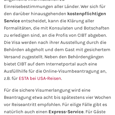
AIDA Südostasien
Einreisebestimmungen aller Länder. Wer sich für
den darüber hinausgehenden
kostenpflichtigen
AIDA Weltreisen
Service
entscheidet, kann die Klärung aller
Formalitäten, die mit Konsulaten und Botschaften
Alle AIDA Häfen
zu erledigen sind, an die Profis von CIBT abgeben.
Die Visa werden nach ihrer Ausstellung durch die
Mein Schiff Reiseziele
Behörden abgeholt und dem Gast mit gesichertem
Mein Schiff Karibik
Versand zugestellt. Neben den Behördengängen
bietet CIBT auf dem Internetportal auch eine
Mein Schiff Kanaren
Ausfüllhilfe für die Online-Visumbeantragung an,
z.B. für
ESTA bei USA-Reisen
.
Mein Schiff Norwegen
Für die sichere Visumerlangung wird eine
Mein Schiff Mittelmeer
Beantragung etwa acht bis spätestens vier Wochen
vor Reiseantritt empfohlen. Für eilige Fälle gibt es
Mein Schiff Westeuropa
natürlich auch einen
Express-Service
. Für Gäste