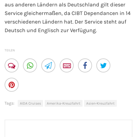
aus anderen Ländern als Deutschland gilt dieser
Mein Schiff Orient
Service gleichermaßen, da CIBT Dependancen in 14
verschiedenen Ländern hat. Der Service steht auf
Mein Schiff Nordamerika
Deutsch und Englisch zur Verfügung.
Mein Schiff Transreisen
TEILEN
Mein Schiff Ostsee
Mein Schiff Asien
Mittelmeer-Kreuzfahrt
Kanaren-Kreuzfahrt
Tags:
AIDA Cruises
Amerika-Kreuzfahrt
Asien-Kreuzfahrt
Karibik-Kreuzfahrt
Ostsee-Kreuzfahrt