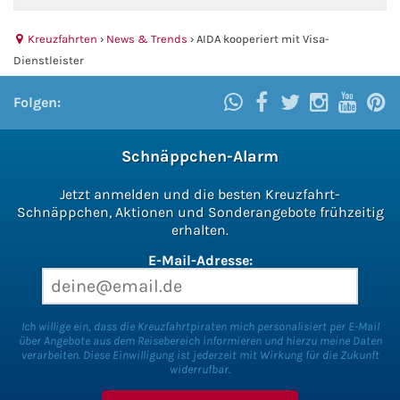
Fähre buchen
Kreuzfahrten
›
News & Trends
›
AIDA kooperiert mit Visa-
Dienstleister
Color Line
Folgen:
DFDS Seaways
Finnlines
Schnäppchen-Alarm
Jetzt anmelden und die besten Kreuzfahrt-
FRS Baltic
Schnäppchen, Aktionen und Sonderangebote frühzeitig
erhalten.
Scandlines
E-Mail-Adresse:
Stena Line
Ich willige ein, dass die Kreuzfahrtpiraten mich personalisiert per E-Mail
Fähre nach Dänemark
über Angebote aus dem Reisebereich informieren und hierzu meine Daten
verarbeiten. Diese Einwilligung ist jederzeit mit Wirkung für die Zukunft
widerrufbar.
Fähre nach Norwegen