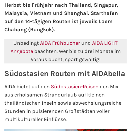
Herbst bis Frühjahr nach Thailand, Singapur,
Malaysia, Vietnam und Shanghai. Starthafen
AIDA Kanaren & Madeira
auf den 14-tägigen Routen ist jeweils Laem
Chabang (Bangkok).
AIDA Nordeuropa
Unbedingt
AIDA Frühbucher
und
AIDA LIGHT
AIDA Norwegen
Angebote
beachten. Wer bis zu drei Monate im
Voraus bucht, spart gewaltig!
AIDA Westeuropa
Südostasien Routen mit AIDAbella
AIDA Ostsee
AIDA bietet auf den
Südostasien-Reisen
den Mix
AIDA Orient
aus erholsamen Strandurlaub auf kleinen
thailändischen Inseln sowie abwechslungsreiche
AIDA Adria
Stunden in pulsierenden Großstädten voller
multikultureller Einflüsse.
AIDA Nordamerika