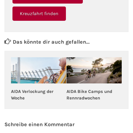
Kreuzfahrt gewinnen
Kreuzfahrt finden
Kreuzfahrt-Quiz
Das könnte dir auch gefallen...
Reiseversicherungen
Flug buchen
Kreuzfahrt-Themen
Kreuzfahrt buchen
AIDA Bike Camps und
AIDA Verlockung der
Rennradwochen
Woche
Schreibe einen Kommentar