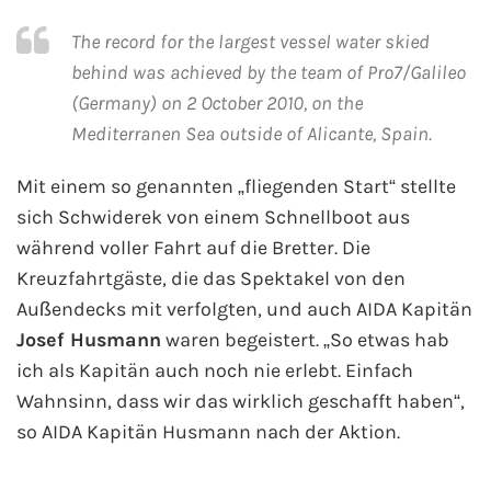
Flusskreuzfahrten
The record for the largest vessel water skied
A-ROSA Flusskreuzfahrten
behind was achieved by the team of Pro7/Galileo
(Germany) on 2 October 2010, on the
VIVA Cruises Flusskreuzfahrten
Mediterranen Sea outside of Alicante, Spain.
nicko cruises Flusskreuzfahrten
Mit einem so genannten „fliegenden Start“ stellte
sich Schwiderek von einem Schnellboot aus
Plantours Flusskreuzfahrten
während voller Fahrt auf die Bretter. Die
Kreuzfahrtgäste, die das Spektakel von den
1AVista Flusskreuzfahrten
Außendecks mit verfolgten, und auch AIDA Kapitän
Josef Husmann
waren begeistert. „So etwas hab
Phoenix Reisen Flusskreuzfahrten
ich als Kapitän auch noch nie erlebt. Einfach
Last Minute Flusskreuzfahrten
Wahnsinn, dass wir das wirklich geschafft haben“,
so AIDA Kapitän Husmann nach der Aktion.
Fähren