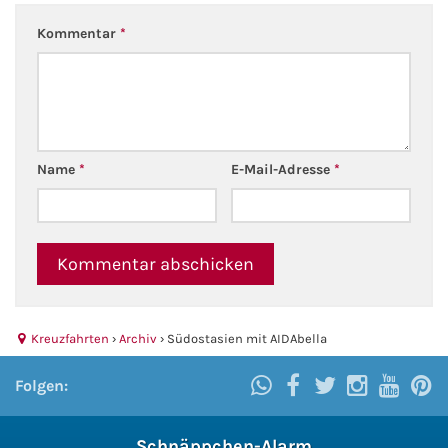
Kommentar
*
Name
*
E-Mail-Adresse
*
Kreuzfahrten
›
Archiv
›
Südostasien mit AIDAbella
Folgen:
Schnäppchen-Alarm