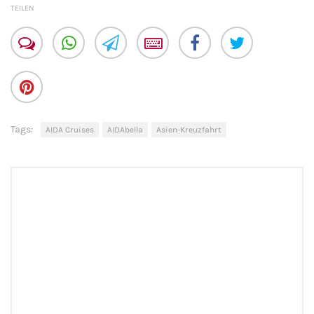
TEILEN
Fähre buchen
Color Line
DFDS Seaways
Finnlines
Tags:
AIDA Cruises
AIDAbella
Asien-Kreuzfahrt
FRS Baltic
Scandlines
Stena Line
Fähre nach Dänemark
Fähre nach Norwegen