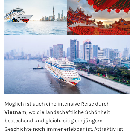
AIDA Südostasien
AIDA Weltreisen
Alle AIDA Häfen
Mein Schiff Reiseziele
Mein Schiff Karibik
Mein Schiff Kanaren
Mein Schiff Norwegen
Möglich ist auch eine intensive Reise durch
Mein Schiff Mittelmeer
Vietnam
, wo die landschaftliche Schönheit
bestechend und gleichzeitig die jüngere
Mein Schiff Westeuropa
Geschichte noch immer erlebbar ist. Attraktiv ist