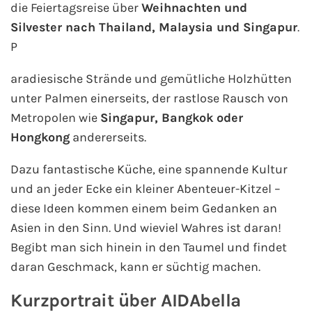
die Feiertagsreise über
Weihnachten und
Mein Schiff Orient
Silvester nach Thailand, Malaysia und Singapur
.
P
Mein Schiff Nordamerika
aradiesische Strände und gemütliche Holzhütten
Mein Schiff Transreisen
unter Palmen einerseits, der rastlose Rausch von
Metropolen wie
Singapur, Bangkok oder
Mein Schiff Ostsee
Hongkong
andererseits.
Mein Schiff Asien
Dazu fantastische Küche, eine spannende Kultur
und an jeder Ecke ein kleiner Abenteuer-Kitzel –
Mittelmeer-Kreuzfahrt
diese Ideen kommen einem beim Gedanken an
Asien in den Sinn. Und wieviel Wahres ist daran!
Kanaren-Kreuzfahrt
Begibt man sich hinein in den Taumel und findet
Karibik-Kreuzfahrt
daran Geschmack, kann er süchtig machen.
Kurzportrait über AIDAbella
Ostsee-Kreuzfahrt