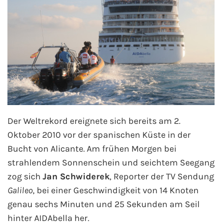
Phoenix Reisen
Hapag-Lloyd Cruises
Cunard Line
Hurtigruten
Der Weltrekord ereignete sich bereits am 2.
Norwegian Cruise Line
Oktober 2010 vor der spanischen Küste in der
Bucht von Alicante. Am frühen Morgen bei
Royal Caribbean International
strahlendem Sonnenschein und seichtem Seegang
PLANTOURS Kreuzfahrten
zog sich
Jan Schwiderek
, Reporter der TV Sendung
Galileo
, bei einer Geschwindigkeit von 14 Knoten
Alle Reedereien
genau sechs Minuten und 25 Sekunden am Seil
hinter AIDAbella her.