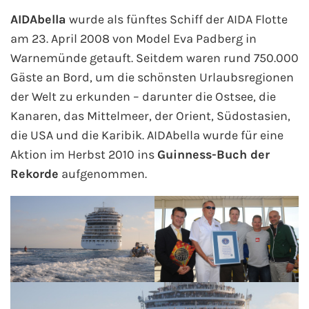
AIDAbella
wurde als fünftes Schiff der
AIDA
Flotte
Westeuropa-Kreuzfahrt
am 23. April 2008 von Model Eva Padberg in
Warnemünde getauft. Seitdem waren rund 750.000
Norwegen-Kreuzfahrt
Gäste an Bord, um die schönsten Urlaubsregionen
Orient-Kreuzfahrt
der Welt zu erkunden – darunter die Ostsee, die
Kanaren, das Mittelmeer, der Orient, Südostasien,
Weltreise-Kreuzfahrt
die USA und die Karibik. AIDAbella wurde für eine
Aktion im Herbst 2010 ins
Guinness-Buch der
Reedereien
Rekorde
aufgenommen.
AIDA Cruises
TUI Cruises
MSC Kreuzfahrten
Costa Kreuzfahrten