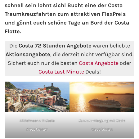
schnell sein lohnt sich! Bucht eine der Costa
Traumkreuzfahrten zum attraktiven FlexPreis
AIDA Kanaren & Madeira
und gönnt euch schöne Tage an Bord der Costa
Flotte.
AIDA Nordeuropa
Die
Costa 72 Stunden Angebote
waren beliebte
AIDA Norwegen
Aktionsangebote
, die derzeit nicht verfügbar sind.
Sichert euch nur die besten
Costa Angebote
oder
AIDA Westeuropa
Costa Last Minute
Deals!
AIDA Ostsee
AIDA Orient
AIDA Adria
Mittelmeer mit Costa
Sonnenuntergang mit Costa
AIDA Nordamerika
Kreuzfahrten
Kreuzfahrten