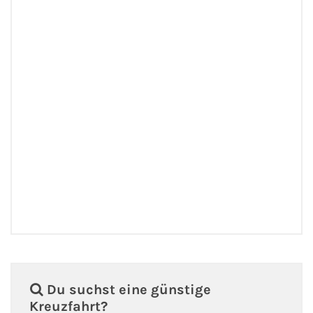
Fähre buchen
Color Line
DFDS Seaways
Finnlines
FRS Baltic
Scandlines
Stena Line
Fähre nach Dänemark
Du suchst eine günstige
Fähre nach Norwegen
Kreuzfahrt?