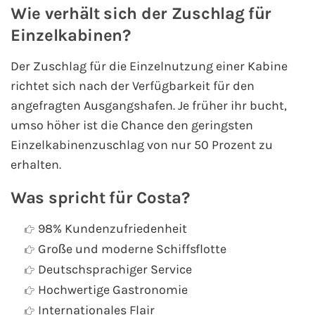
Wie verhält sich der Zuschlag für
Westeuropa-Kreuzfahrt
Einzelkabinen?
Norwegen-Kreuzfahrt
Der Zuschlag für die Einzelnutzung einer Kabine
richtet sich nach der Verfügbarkeit für den
Orient-Kreuzfahrt
angefragten Ausgangshafen. Je früher ihr bucht,
umso höher ist die Chance den geringsten
Weltreise-Kreuzfahrt
Einzelkabinenzuschlag von nur 50 Prozent zu
erhalten.
Reedereien
Was spricht für Costa?
AIDA Cruises
98% Kundenzufriedenheit
TUI Cruises
Große und moderne Schiffsflotte
Deutschsprachiger Service
MSC Kreuzfahrten
Hochwertige Gastronomie
Internationales Flair
Costa Kreuzfahrten