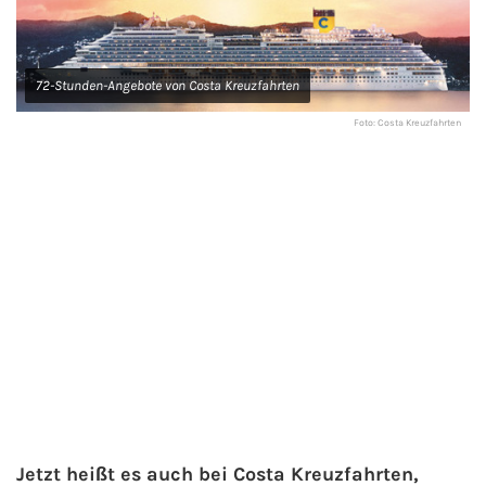
Minikreuzfahrten
Veranstaltungen
72-Stunden-Angebote von Costa Kreuzfahrten
Themenkreuzfahrten
Kreuzfahrt-Jobs
Foto: Costa Kreuzfahrten
Expeditionskreuzfahrten
Reiseberichte
Luxuskreuzfahrten
TV-Tipps
Segelkreuzfahrten
Interviews
Reiseziele
Landausflüge
AIDA Reiseziele
AIDA Karibik
Jetzt heißt es auch bei Costa Kreuzfahrten,
AIDA Mittelmeer