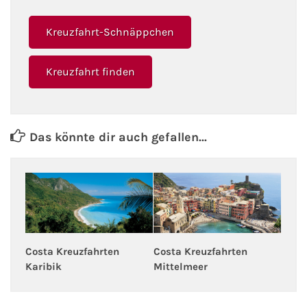
Fähre nach Schweden
Kreuzfahrt-Schnäppchen
Fähre nach Finnland
Kreuzfahrt finden
Fähre nach England
Fähre nach Litauen
Das könnte dir auch gefallen...
Fähre nach Lettland
Wissenswertes
Kreuzfahrt-Newsletter
Costa Kreuzfahrten
Costa Kreuzfahrten
Kreuzfahrt-Kalender
Karibik
Mittelmeer
Kreuzfahrt-Bücher