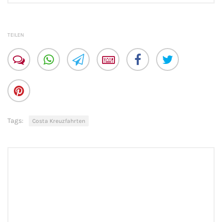
Flusskreuzfahrten
A-ROSA Flusskreuzfahrten
TEILEN
VIVA Cruises Flusskreuzfahrten
nicko cruises Flusskreuzfahrten
Plantours Flusskreuzfahrten
Tags:
Costa Kreuzfahrten
1AVista Flusskreuzfahrten
Phoenix Reisen Flusskreuzfahrten
Last Minute Flusskreuzfahrten
Fähren