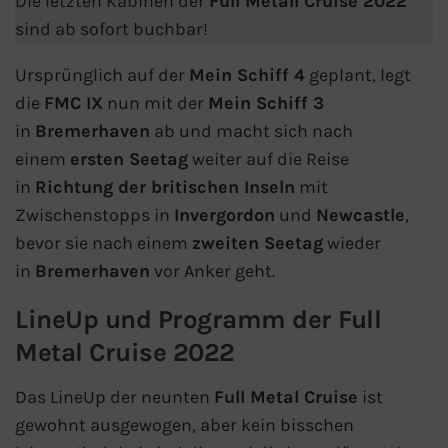
Die letzten Kabinen der
Full Metall Cruise 2022
Flusskreuzfahrten
sind ab sofort buchbar!
A-ROSA Flusskreuzfahrten
Ursprünglich auf der
Mein Schiff 4
geplant, legt
die
FMC IX
nun mit der
Mein Schiff 3
VIVA Cruises Flusskreuzfahrten
in
Bremerhaven
ab und macht sich nach
einem
ersten Seetag
weiter auf die Reise
nicko cruises Flusskreuzfahrten
in
Richtung der britischen Inseln
mit
Plantours Flusskreuzfahrten
Zwischenstopps in
Invergordon
und
Newcastle
,
bevor sie nach einem
zweiten Seetag
wieder
1AVista Flusskreuzfahrten
in
Bremerhaven
vor Anker geht.
Phoenix Reisen Flusskreuzfahrten
LineUp und Programm der Full
Metal Cruise 2022
Last Minute Flusskreuzfahrten
Das LineUp der neunten
Full Metal Cruise
ist
Fähren
gewohnt ausgewogen, aber kein bisschen