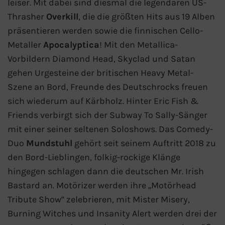
leiser. Mit dabei sind diesmal die legendären US-
Fähre buchen
Thrasher
Overkill
, die die größten Hits aus 19 Alben
präsentieren werden sowie die finnischen Cello-
Color Line
Metaller
Apocalyptica
! Mit den Metallica-
Vorbildern Diamond Head, Skyclad und Satan
DFDS Seaways
gehen Urgesteine der britischen Heavy Metal-
Szene an Bord, Freunde des Deutschrocks freuen
Finnlines
sich wiederum auf Kärbholz. Hinter Eric Fish &
FRS Baltic
Friends verbirgt sich der Subway To Sally-Sänger
mit einer seiner seltenen Soloshows. Das Comedy-
Scandlines
Duo
Mundstuhl
gehört seit seinem Auftritt 2018 zu
den Bord-Lieblingen, folkig-rockige Klänge
Stena Line
hingegen schlagen dann die deutschen Mr. Irish
Bastard an. Motörizer werden ihre „Motörhead
Fähre nach Dänemark
Tribute Show“ zelebrieren, mit Mister Misery,
Burning Witches und Insanity Alert werden drei der
Fähre nach Norwegen