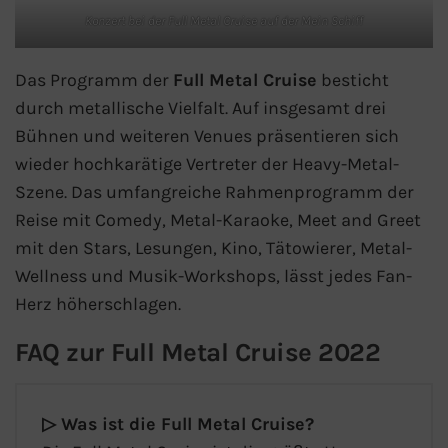
Konzert bei der Full Metal Cruise auf der Mein Schiff
Kreuzfahrt gewinnen
Das Programm der
Full Metal Cruise
besticht
Kreuzfahrt-Quiz
durch metallische Vielfalt. Auf insgesamt drei
Bühnen und weiteren Venues präsentieren sich
Reiseversicherungen
wieder hochkarätige Vertreter der Heavy-Metal-
Szene. Das umfangreiche Rahmenprogramm der
Flug buchen
Reise mit Comedy, Metal-Karaoke, Meet and Greet
mit den Stars, Lesungen, Kino, Tätowierer, Metal-
Kreuzfahrt-Themen
Wellness und Musik-Workshops, lässt jedes Fan-
Kreuzfahrt buchen
Herz höherschlagen.
FAQ zur Full Metal Cruise 2022
▷ Was ist die Full Metal Cruise?