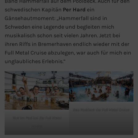
Band Hammerfall auf dem Pooldeck. Auch für den
AIDA Südostasien
schwedischen Kapitän
Per Hard
ein
Gänsehautmoment: „Hammerfall sind in
AIDA Weltreisen
Schweden eine Legende und begleiten mich
Alle AIDA Häfen
musikalisch schon seit vielen Jahren. Jetzt bei
ihren Riffs in Bremerhaven endlich wieder mit der
Mein Schiff Reiseziele
Full Metal Cruise abzulegen, war auch für mich ein
unglaubliches Erlebnis.“
Mein Schiff Karibik
Mein Schiff Kanaren
Mein Schiff Norwegen
Das Pooldeck der Full Metal Cruise
Mein Schiff Mittelmeer
Bier im Pool bei der Full Metal
Cruise
Mein Schiff Westeuropa