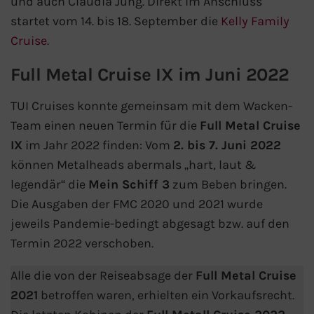
und auch Claudia Jung. Direkt im Anschluss
startet vom 14. bis 18. September die
Kelly Family
Phoenix Reisen
Cruise
.
Hapag-Lloyd Cruises
Full Metal Cruise IX im Juni 2022
Cunard Line
TUI Cruises konnte gemeinsam mit dem Wacken-
Team einen neuen Termin für die
Full Metal Cruise
Hurtigruten
IX
im Jahr 2022 finden: Vom
2. bis 7. Juni 2022
können Metalheads abermals „hart, laut &
Norwegian Cruise Line
legendär“ die
Mein Schiff 3
zum Beben bringen.
Die Ausgaben der FMC 2020 und 2021 wurde
Royal Caribbean International
jeweils Pandemie-bedingt abgesagt bzw. auf den
Termin 2022 verschoben.
PLANTOURS Kreuzfahrten
Alle die von der Reiseabsage der
Full Metal Cruise
Alle Reedereien
2021
betroffen waren, erhielten ein Vorkaufsrecht.