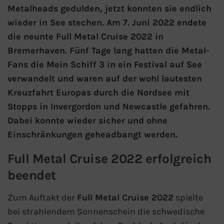
Metalheads gedulden, jetzt konnten sie endlich
wieder in See stechen. Am 7. Juni 2022 endete
AIDA Kanaren & Madeira
die neunte Full Metal Cruise 2022 in
Bremerhaven. Fünf Tage lang hatten die Metal-
AIDA Nordeuropa
Fans die Mein Schiff 3 in ein Festival auf See
AIDA Norwegen
verwandelt und waren auf der wohl lautesten
Kreuzfahrt Europas durch die Nordsee mit
AIDA Westeuropa
Stopps in Invergordon und Newcastle gefahren.
Dabei konnte wieder sicher und ohne
AIDA Ostsee
Einschränkungen geheadbangt werden.
AIDA Orient
Full Metal Cruise 2022 erfolgreich
beendet
AIDA Adria
Zum Auftakt der
Full Metal Cruise 2022
spielte
AIDA Nordamerika
bei strahlendem Sonnenschein die schwedische