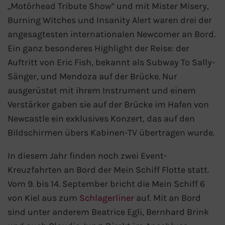
„Motörhead Tribute Show“ und mit Mister Misery,
Westeuropa-Kreuzfahrt
Burning Witches und Insanity Alert waren drei der
angesagtesten internationalen Newcomer an Bord.
Norwegen-Kreuzfahrt
Ein ganz besonderes Highlight der Reise: der
Auftritt von Eric Fish, bekannt als Subway To Sally-
Orient-Kreuzfahrt
Sänger, und Mendoza auf der Brücke. Nur
ausgerüstet mit ihrem Instrument und einem
Weltreise-Kreuzfahrt
Verstärker gaben sie auf der Brücke im Hafen von
Newcastle ein exklusives Konzert, das auf den
Reedereien
Bildschirmen übers Kabinen-TV übertragen wurde.
AIDA Cruises
In diesem Jahr finden noch zwei Event-
Kreuzfahrten an Bord der Mein Schiff Flotte statt.
TUI Cruises
Vom 9. bis 14. September bricht die Mein Schiff 6
MSC Kreuzfahrten
von Kiel aus zum
Schlagerliner
auf. Mit an Bord
sind unter anderem Beatrice Egli, Bernhard Brink
Costa Kreuzfahrten