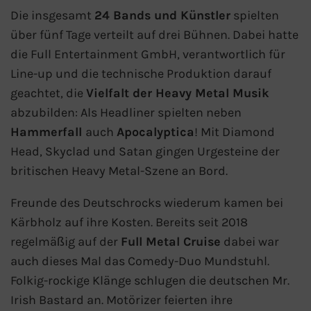
Die insgesamt
24 Bands und Künstler
spielten
Mein Schiff Orient
über fünf Tage verteilt auf drei Bühnen. Dabei hatte
Mein Schiff Nordamerika
die Full Entertainment GmbH, verantwortlich für
Line-up und die technische Produktion darauf
Mein Schiff Transreisen
geachtet, die
Vielfalt der Heavy Metal Musik
abzubilden: Als Headliner spielten neben
Mein Schiff Ostsee
Hammerfall
auch
Apocalyptica
! Mit Diamond
Head, Skyclad und Satan gingen Urgesteine der
Mein Schiff Asien
britischen Heavy Metal-Szene an Bord.
Mittelmeer-Kreuzfahrt
Freunde des Deutschrocks wiederum kamen bei
Kärbholz auf ihre Kosten. Bereits seit 2018
Kanaren-Kreuzfahrt
regelmäßig auf der
Full Metal Cruise
dabei war
auch dieses Mal das Comedy-Duo Mundstuhl.
Karibik-Kreuzfahrt
Folkig-rockige Klänge schlugen die deutschen Mr.
Ostsee-Kreuzfahrt
Irish Bastard an. Motörizer feierten ihre