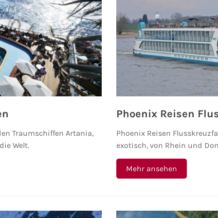
en
Phoenix Reisen Flu
den Traumschiffen Artania,
Phoenix Reisen Flusskreuzfa
ie Welt.
exotisch, von Rhein und Do
Mehr ansehen