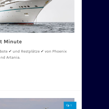
st Minute
ebote ✔ und Restplätze ✔ von Phoenix
nd Artania.
1