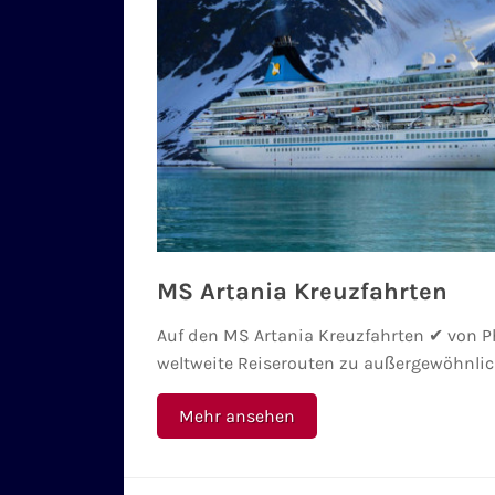
MS Artania Kreuzfahrten
Auf den MS Artania Kreuzfahrten ✔ von 
weltweite Reiserouten zu außergewöhnlic
Mehr ansehen