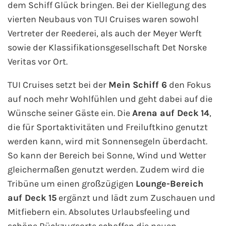
dem Schiff Glück bringen. Bei der Kiellegung des
Fähre buchen
vierten Neubaus von TUI Cruises waren sowohl
Vertreter der Reederei, als auch der Meyer Werft
Color Line
sowie der Klassifikationsgesellschaft Det Norske
Veritas vor Ort.
DFDS Seaways
TUI Cruises setzt bei der
Mein Schiff 6
den Fokus
Finnlines
auf noch mehr Wohlfühlen und geht dabei auf die
Wünsche seiner Gäste ein. Die
Arena auf Deck 14
,
FRS Baltic
die für Sportaktivitäten und Freiluftkino genutzt
Scandlines
werden kann, wird mit Sonnensegeln überdacht.
So kann der Bereich bei Sonne, Wind und Wetter
Stena Line
gleichermaßen genutzt werden. Zudem wird die
Tribüne um einen großzügigen
Lounge-Bereich
Fähre nach Dänemark
auf Deck 15
ergänzt und lädt zum Zuschauen und
Mitfiebern ein. Absolutes Urlaubsfeeling und
Fähre nach Norwegen
schöne Rückzugsorte schaffen die neuen