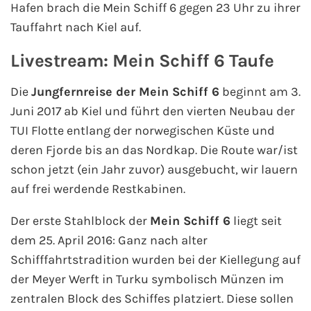
Flusskreuzfahrten
Hafen brach die Mein Schiff 6 gegen 23 Uhr zu ihrer
Tauffahrt nach Kiel auf.
A-ROSA Flusskreuzfahrten
Livestream: Mein Schiff 6 Taufe
VIVA Cruises Flusskreuzfahrten
Die
Jungfernreise der Mein Schiff 6
beginnt am 3.
Juni 2017 ab Kiel und führt den vierten Neubau der
nicko cruises Flusskreuzfahrten
TUI Flotte entlang der norwegischen Küste und
Plantours Flusskreuzfahrten
deren Fjorde bis an das Nordkap. Die Route war/ist
schon jetzt (ein Jahr zuvor) ausgebucht, wir lauern
1AVista Flusskreuzfahrten
auf frei werdende Restkabinen.
Phoenix Reisen Flusskreuzfahrten
Der erste Stahlblock der
Mein Schiff 6
liegt seit
dem 25. April 2016: Ganz nach alter
Last Minute Flusskreuzfahrten
Schifffahrtstradition wurden bei der Kiellegung auf
der Meyer Werft in Turku symbolisch Münzen im
Fähren
zentralen Block des Schiffes platziert. Diese sollen