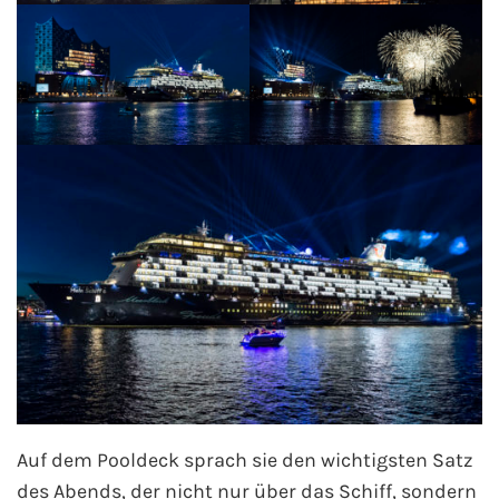
Mein Schiff Orient
Mein Schiff Nordamerika
Mein Schiff Transreisen
Mein Schiff Ostsee
Mein Schiff Asien
Mittelmeer-Kreuzfahrt
Kanaren-Kreuzfahrt
Karibik-Kreuzfahrt
Auf dem Pooldeck sprach sie den wichtigsten Satz
Ostsee-Kreuzfahrt
des Abends, der nicht nur über das Schiff, sondern