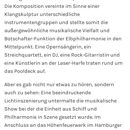
Die Komposition vereinte im Sinne einer
Phoenix Reisen
Klangskulptur unterschiedliche
Instrumentengruppen und stellte somit die
Hapag-Lloyd Cruises
außergewöhnliche musikalische Vielfalt und
Botschafter-Funktion der Elbphilharmonie in den
Cunard Line
Mittelpunkt. Eine Opernsängerin, ein
Streichquartett, ein DJ, eine Rock-Gitarristin und
Hurtigruten
eine Künstlerin an der Laser-Harfe traten rund um
das Pooldeck auf.
Norwegian Cruise Line
Aber es gab nicht nur etwas zu hören, sondern
Royal Caribbean International
auch zu sehen: Eine beeindruckende
Lichtinszenierung untermalte die musikalische
PLANTOURS Kreuzfahrten
Show bei der die Einheit aus Schiff und
Philharmonie in Szene gesetzt wurde. Im
Alle Reedereien
Anschluss an das Höhenfeuerwerk im Hamburger