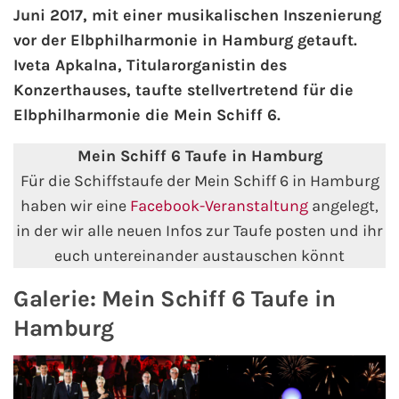
Juni 2017, mit einer musikalischen Inszenierung
vor der Elbphilharmonie in Hamburg getauft.
AIDA Kanaren & Madeira
Iveta Apkalna, Titularorganistin des
Konzerthauses, taufte stellvertretend für die
AIDA Nordeuropa
Elbphilharmonie die Mein Schiff 6.
AIDA Norwegen
Mein Schiff 6 Taufe in Hamburg
Für die Schiffstaufe der Mein Schiff 6 in Hamburg
AIDA Westeuropa
haben wir eine
Facebook-Veranstaltung
angelegt,
AIDA Ostsee
in der wir alle neuen Infos zur Taufe posten und ihr
euch untereinander austauschen könnt
AIDA Orient
Galerie: Mein Schiff 6 Taufe in
AIDA Adria
Hamburg
AIDA Nordamerika