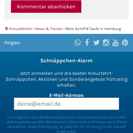
Kreuzfahrten
›
News & Trends
›
Mein Schiff 6 Taufe in Hamburg
Folgen:
Schnäppchen-Alarm
Jetzt anmelden und die besten Kreuzfahrt-
Schnäppchen, Aktionen und Sonderangebote frühzeitig
erhalten.
E-Mail-Adresse:
Ich willige ein, dass die Kreuzfahrtpiraten mich personalisiert per E-Mail
über Angebote aus dem Reisebereich informieren und hierzu meine Daten
verarbeiten. Diese Einwilligung ist jederzeit mit Wirkung für die Zukunft
widerrufbar.