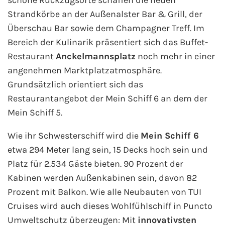
Strandkörbe an der Außenalster Bar & Grill, der
Fähre nach Schweden
Überschau Bar sowie dem Champagner Treff. Im
Fähre nach Finnland
Bereich der Kulinarik präsentiert sich das Buffet-
Restaurant
Anckelmannsplatz
noch mehr in einer
Fähre nach England
angenehmen Marktplatzatmosphäre.
Grundsätzlich orientiert sich das
Fähre nach Litauen
Restaurantangebot der Mein Schiff 6 an dem der
Mein Schiff 5.
Fähre nach Lettland
Wie ihr Schwesterschiff wird die
Mein Schiff 6
Wissenswertes
etwa 294 Meter lang sein, 15 Decks hoch sein und
Platz für 2.534 Gäste bieten. 90 Prozent der
Kreuzfahrt-Newsletter
Kabinen werden Außenkabinen sein, davon 82
Prozent mit Balkon. Wie alle Neubauten von TUI
Kreuzfahrt-Kalender
Cruises wird auch dieses Wohlfühlschiff in Puncto
Umweltschutz überzeugen: Mit
innovativsten
Kreuzfahrt-Bücher