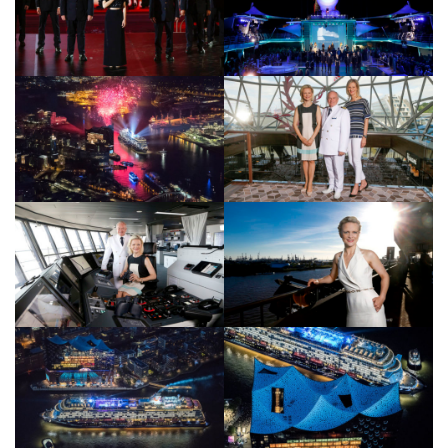
AIDA Südostasien
AIDA Weltreisen
Alle AIDA Häfen
Mein Schiff Reiseziele
Mein Schiff Karibik
Mein Schiff Kanaren
Mein Schiff Norwegen
Mein Schiff Mittelmeer
Mein Schiff Westeuropa