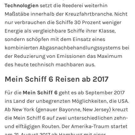
Technologien
setzt die Reederei weiterhin
Kreuzfahrt gewinnen
Maßstäbe innerhalb der Kreuzfahrtbranche. Nicht
nur verbrauchen die Schiffe 30 Prozent weniger
Kreuzfahrt-Quiz
Energie als vergleichbare Schiffe ihrer Klasse,
sondern schöpfen mit dem Einsatz eines
Reiseversicherungen
kombinierten Abgasnachbehandlungssystems bei
der Reduzierung von Emissionen das Maximum
Flug buchen
des heute technisch machbaren aus.
Kreuzfahrt-Themen
Mein Schiff 6 Reisen ab 2017
Kreuzfahrt buchen
Für die
Mein Schiff 6
geht es ab September 2017
ins Land der unbegrenzten Möglichkeiten, die USA.
Ab New York (genauer Bayonne, New Jersey) kreuzt
die Mein Schiff 6 auf zwei unterschiedlichen zehn-
und elftägigen Routen. Der Amerika-Traum startet
am 21. August 2017 ab Hamburg mit einer