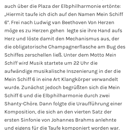
auch über die Plaza der Elbphilharmonie ertönte:
Westeuropa-Kreuzfahrt
„Hiermit taufe ich dich auf den Namen Mein Schiff
6“. Frei nach Ludwig van Beethoven Von Herzen
Norwegen-Kreuzfahrt
möge es zu Herzen gehen legte sie ihre Hand aufs
Herz und löste damit den Mechanismus aus, der
Orient-Kreuzfahrt
die obligatorische Champagnerflasche am Bug des
Weltreise-Kreuzfahrt
Schiffes zerschellen ließ. Unter dem Motto
Mein
Schiff wird Musik
startete um 22 Uhr die
Reedereien
aufwändige musikalische Inszenierung in der die
Mein Schiff 6 in eine Art Klangkörper verwandelt
AIDA Cruises
wurde. Zunächst jedoch begrüßten sich die Mein
Schiff 6 und die Elbphilharmonie durch zwei
TUI Cruises
Shanty-Chöre. Dann folgte die Uraufführung einer
Komposition, die sich an den vierten Satz der
MSC Kreuzfahrten
ersten Sinfonie von Johannes Brahms anlehnte
und eigens für die Taufe komponiert worden war.
Costa Kreuzfahrten