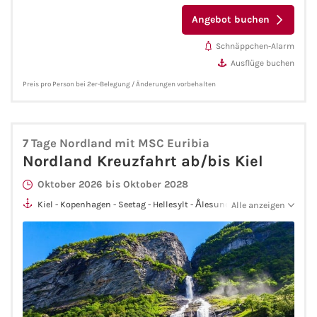
Angebot buchen
Phoenix Reisen
Schnäppchen-Alarm
Ausflüge buchen
Hapag-Lloyd Cruises
Preis pro Person bei 2er-Belegung / Änderungen vorbehalten
Cunard Line
Hurtigruten
7 Tage Nordland mit MSC Euribia
Nordland Kreuzfahrt ab/bis Kiel
Norwegian Cruise Line
Oktober 2026 bis Oktober 2028
Kiel - Kopenhagen - Seetag - Hellesylt - Ålesund - Flåm - Seetag
Alle anzeigen
Royal Caribbean International
- Kiel
PLANTOURS Kreuzfahrten
Alle Reedereien