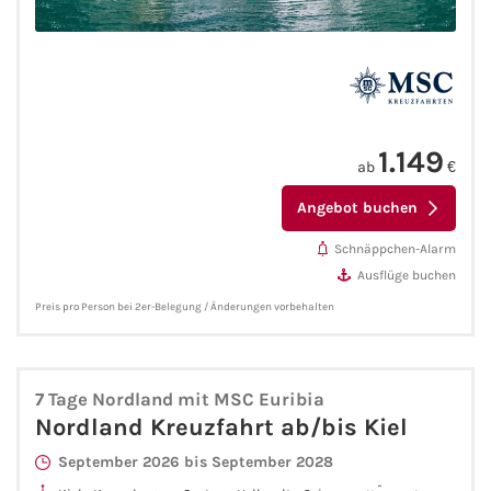
Mein Schiff Orient
Mein Schiff Nordamerika
Mein Schiff Transreisen
1.149
ab
€
Mein Schiff Ostsee
Angebot buchen
Mein Schiff Asien
Schnäppchen-Alarm
Ausflüge buchen
Mittelmeer-Kreuzfahrt
Preis pro Person bei 2er-Belegung / Änderungen vorbehalten
Kanaren-Kreuzfahrt
7 Tage Nordland mit MSC Euribia
Karibik-Kreuzfahrt
Nordland Kreuzfahrt ab/bis Kiel
September 2026 bis September 2028
Ostsee-Kreuzfahrt