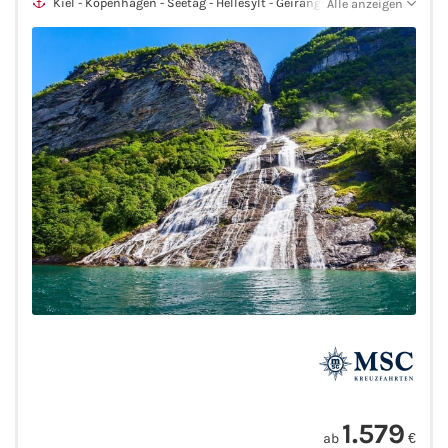
Kiel - Kopenhagen - Seetag - Hellesylt - Geiranger - Ålesund -
Alle anzeigen
Flåm - Seetag - Kiel
Westeuropa-Kreuzfahrt
Norwegen-Kreuzfahrt
Orient-Kreuzfahrt
Weltreise-Kreuzfahrt
Reedereien
AIDA Cruises
TUI Cruises
MSC Kreuzfahrten
1.579
ab
€
Costa Kreuzfahrten