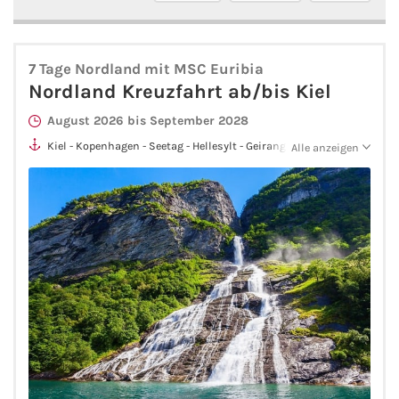
AIDA Südostasien
AIDA Weltreisen
7 Tage Nordland mit MSC Euribia
Nordland Kreuzfahrt ab/bis Kiel
Alle AIDA Häfen
August 2026 bis September 2028
Mein Schiff Reiseziele
Kiel - Kopenhagen - Seetag - Hellesylt - Geiranger - Molde -
Alle anzeigen
Flåm - Seetag - Kiel
Mein Schiff Karibik
Mein Schiff Kanaren
Mein Schiff Norwegen
Mein Schiff Mittelmeer
Mein Schiff Westeuropa