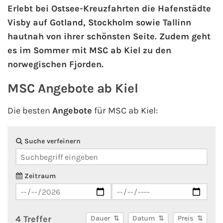
Erlebt bei Ostsee-Kreuzfahrten die Hafenstädte
Visby auf Gotland, Stockholm sowie Tallinn
AIDA Kanaren & Madeira
hautnah von ihrer schönsten Seite. Zudem geht
es im Sommer mit MSC ab Kiel zu den
AIDA Nordeuropa
norwegischen Fjorden.
AIDA Norwegen
MSC Angebote ab Kiel
AIDA Westeuropa
Die besten
Angebote
für MSC ab Kiel:
AIDA Ostsee
Suche verfeinern
AIDA Orient
Zeitraum
AIDA Adria
AIDA Nordamerika
4 Treffer
Dauer
Datum
Preis