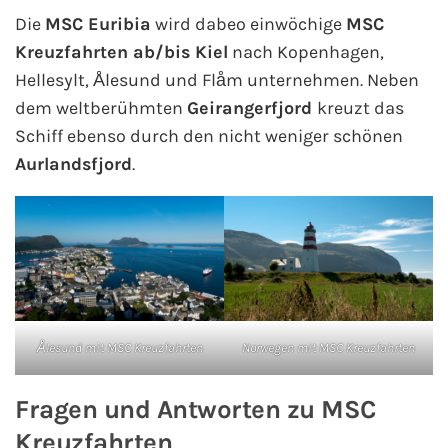
Die
MSC Euribia
wird dabeo einwöchige
MSC
Kreuzfahrt gewinnen
Kreuzfahrten ab/bis Kiel
nach Kopenhagen,
Hellesylt, Ålesund und Flåm unternehmen. Neben
Kreuzfahrt-Quiz
dem weltberühmten
Geirangerfjord
kreuzt das
Schiff ebenso durch den nicht weniger schönen
Reiseversicherungen
Aurlandsfjord
.
Flug buchen
Kreuzfahrt-Themen
Kreuzfahrt buchen
Ålesund mit MSC Kreuzfahrten
Norwegen mit MSC Kreuzfahrten
Fragen und Antworten zu MSC
Kreuzfahrten