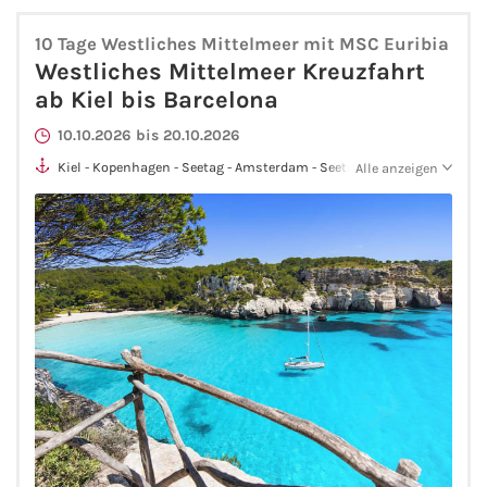
Fähre buchen
10 Tage Westliches Mittelmeer mit MSC Euribia
Westliches Mittelmeer Kreuzfahrt
Color Line
ab Kiel bis Barcelona
DFDS Seaways
10.10.2026 bis 20.10.2026
Kiel - Kopenhagen - Seetag - Amsterdam - Seetag - Cherbourg -
Alle anzeigen
Finnlines
Seetag - Seetag - Málaga - Alicante - Barcelona
FRS Baltic
Scandlines
Stena Line
Fähre nach Dänemark
Fähre nach Norwegen