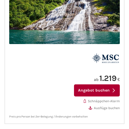
Flusskreuzfahrten
A-ROSA Flusskreuzfahrten
VIVA Cruises Flusskreuzfahrten
nicko cruises Flusskreuzfahrten
Plantours Flusskreuzfahrten
1AVista Flusskreuzfahrten
1.219
ab
€
Phoenix Reisen Flusskreuzfahrten
Angebot buchen
Schnäppchen-Alarm
Last Minute Flusskreuzfahrten
Ausflüge buchen
Preis pro Person bei 2er-Belegung / Änderungen vorbehalten
Fähren