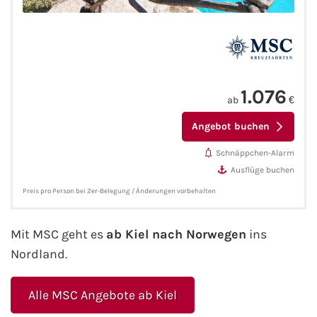
Fähre nach Schweden
Fähre nach Finnland
1.076
Fähre nach England
ab
€
Angebot buchen
Fähre nach Litauen
Schnäppchen-Alarm
Fähre nach Lettland
Ausflüge buchen
Preis pro Person bei 2er-Belegung / Änderungen vorbehalten
Wissenswertes
Mit MSC geht es
ab Kiel nach Norwegen
ins
Kreuzfahrt-Newsletter
Nordland.
Kreuzfahrt-Kalender
Alle MSC Angebote ab Kiel
Kreuzfahrt-Bücher