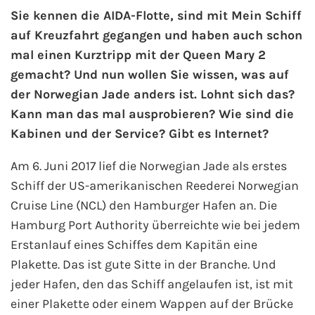
Sie kennen die AIDA-Flotte, sind mit Mein Schiff
auf Kreuzfahrt gegangen und haben auch schon
AIDA Kanaren & Madeira
mal einen Kurztripp mit der Queen Mary 2
AIDA Nordeuropa
gemacht? Und nun wollen Sie wissen, was auf
der Norwegian Jade anders ist. Lohnt sich das?
AIDA Norwegen
Kann man das mal ausprobieren? Wie sind die
Kabinen und der Service? Gibt es Internet?
AIDA Westeuropa
Am 6. Juni 2017 lief die Norwegian Jade als erstes
AIDA Ostsee
Schiff der US-amerikanischen Reederei Norwegian
Cruise Line (NCL) den Hamburger Hafen an. Die
AIDA Orient
Hamburg Port Authority überreichte wie bei jedem
Erstanlauf eines Schiffes dem Kapitän eine
AIDA Adria
Plakette. Das ist gute Sitte in der Branche. Und
jeder Hafen, den das Schiff angelaufen ist, ist mit
AIDA Nordamerika
einer Plakette oder einem Wappen auf der Brücke