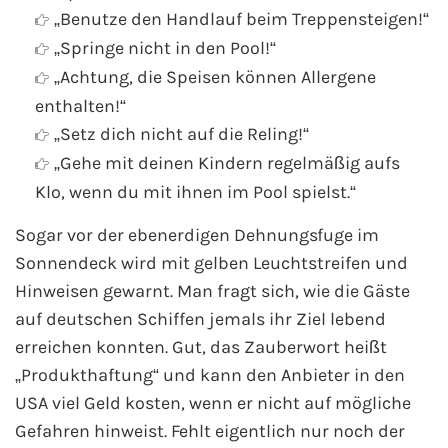
„Benutze den Handlauf beim Treppensteigen!“
Phoenix Reisen
„Springe nicht in den Pool!“
„Achtung, die Speisen können Allergene
Hapag-Lloyd Cruises
enthalten!“
„Setz dich nicht auf die Reling!“
Cunard Line
„Gehe mit deinen Kindern regelmäßig aufs
Klo, wenn du mit ihnen im Pool spielst.“
Hurtigruten
Sogar vor der ebenerdigen Dehnungsfuge im
Norwegian Cruise Line
Sonnendeck wird mit gelben Leuchtstreifen und
Hinweisen gewarnt. Man fragt sich, wie die Gäste
Royal Caribbean International
auf deutschen Schiffen jemals ihr Ziel lebend
erreichen konnten. Gut, das Zauberwort heißt
PLANTOURS Kreuzfahrten
„Produkthaftung“ und kann den Anbieter in den
USA viel Geld kosten, wenn er nicht auf mögliche
Alle Reedereien
Gefahren hinweist. Fehlt eigentlich nur noch der