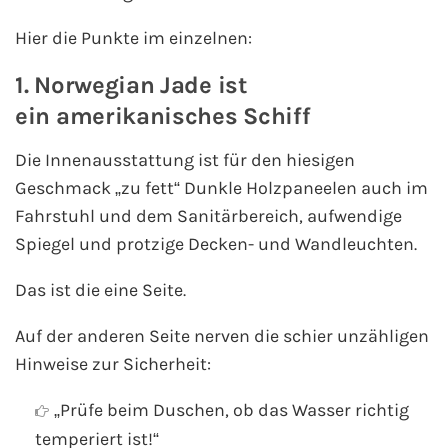
Westeuropa-Kreuzfahrt
Hier die Punkte im einzelnen:
1. Norwegian Jade ist
Norwegen-Kreuzfahrt
ein amerikanisches Schiff
Orient-Kreuzfahrt
Die Innenausstattung ist für den hiesigen
Weltreise-Kreuzfahrt
Geschmack „zu fett“ Dunkle Holzpaneelen auch im
Fahrstuhl und dem Sanitärbereich, aufwendige
Reedereien
Spiegel und protzige Decken- und Wandleuchten.
Das ist die eine Seite.
AIDA Cruises
Auf der anderen Seite nerven die schier unzähligen
TUI Cruises
Hinweise zur Sicherheit:
MSC Kreuzfahrten
„Prüfe beim Duschen, ob das Wasser richtig
temperiert ist!“
Costa Kreuzfahrten