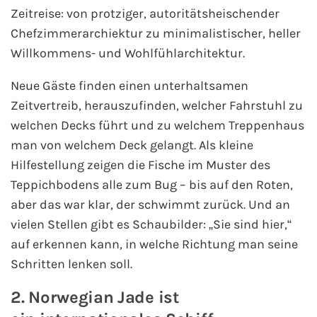
Zeitreise: von protziger, autoritätsheischender
Fähre buchen
Chefzimmerarchiektur zu minimalistischer, heller
Color Line
Willkommens- und Wohlfühlarchitektur.
Neue Gäste finden einen unterhaltsamen
DFDS Seaways
Zeitvertreib, herauszufinden, welcher Fahrstuhl zu
Finnlines
welchen Decks führt und zu welchem Treppenhaus
man von welchem Deck gelangt. Als kleine
FRS Baltic
Hilfestellung zeigen die Fische im Muster des
Teppichbodens alle zum Bug – bis auf den Roten,
Scandlines
aber das war klar, der schwimmt zurück. Und an
vielen Stellen gibt es Schaubilder: „Sie sind hier,“
Stena Line
auf erkennen kann, in welche Richtung man seine
Schritten lenken soll.
Fähre nach Dänemark
2. Norwegian Jade ist
Fähre nach Norwegen