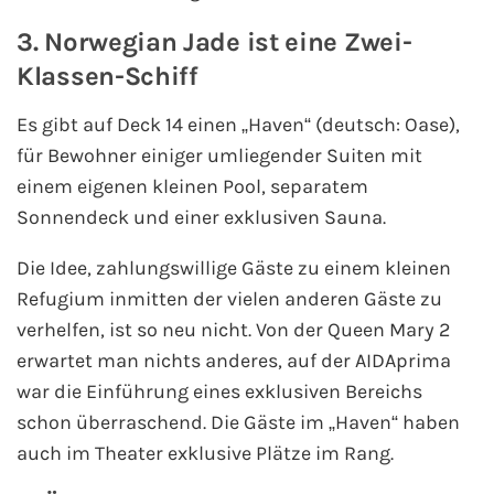
3. Norwegian Jade ist eine Zwei-
Kreuzfahrt gewinnen
Klassen-Schiff
Kreuzfahrt-Quiz
Es gibt auf Deck 14 einen „Haven“ (deutsch: Oase),
für Bewohner einiger umliegender Suiten mit
Reiseversicherungen
einem eigenen kleinen Pool, separatem
Flug buchen
Sonnendeck und einer exklusiven Sauna.
Die Idee, zahlungswillige Gäste zu einem kleinen
Kreuzfahrt-Themen
Refugium inmitten der vielen anderen Gäste zu
Kreuzfahrt buchen
verhelfen, ist so neu nicht. Von der Queen Mary 2
erwartet man nichts anderes, auf der AIDAprima
war die Einführung eines exklusiven Bereichs
schon überraschend. Die Gäste im „Haven“ haben
auch im Theater exklusive Plätze im Rang.