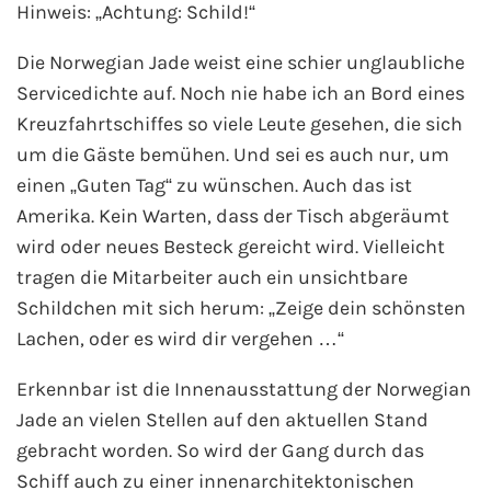
Flusskreuzfahrten
Hinweis: „Achtung: Schild!“
Die Norwegian Jade weist eine schier unglaubliche
A-ROSA Flusskreuzfahrten
Servicedichte auf. Noch nie habe ich an Bord eines
VIVA Cruises Flusskreuzfahrten
Kreuzfahrtschiffes so viele Leute gesehen, die sich
um die Gäste bemühen. Und sei es auch nur, um
nicko cruises Flusskreuzfahrten
einen „Guten Tag“ zu wünschen. Auch das ist
Amerika. Kein Warten, dass der Tisch abgeräumt
Plantours Flusskreuzfahrten
wird oder neues Besteck gereicht wird. Vielleicht
tragen die Mitarbeiter auch ein unsichtbare
1AVista Flusskreuzfahrten
Schildchen mit sich herum: „Zeige dein schönsten
Lachen, oder es wird dir vergehen …“
Phoenix Reisen Flusskreuzfahrten
Erkennbar ist die Innenausstattung der Norwegian
Last Minute Flusskreuzfahrten
Jade an vielen Stellen auf den aktuellen Stand
gebracht worden. So wird der Gang durch das
Fähren
Schiff auch zu einer innenarchitektonischen