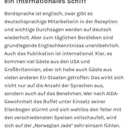
ein internationales Schiff
Fähre nach Schweden
Bordsprache ist englisch, zwar gibt es
deutschsprachige Mitarbeiterin in der Rezeption
Fähre nach Finnland
und wichtige Durchsagen werden auf deutsch
wiederholt. Aber zum täglichen Bordleben sind
Fähre nach England
grundlegende Englischkenntnisse unentbehrlich.
Fähre nach Litauen
Auch das Publikation ist international. Klar, es
kommen viel Gäste aus den USA und
Fähre nach Lettland
Großbritannien, aber ich habe auch Gäste aus
vielen anderen EU-Staaten getroffen. Das wirkt sich
Wissenswertes
nicht nur auf die Anzahl der Sprachen aus,
sondern auch auf das Benehmen. Wer nach AIDA-
Kreuzfahrt-Newsletter
Gewohnheit das Buffet unter Einsatz seiner
Ellenbogen stürmt und sich wahllos den Teller mit
Kreuzfahrt-Kalender
den verschiedensten Speisen vollschaufelt, wird
sich auf der „Norwegian Jade“ sehr einsam fühlen.
Kreuzfahrt-Bücher