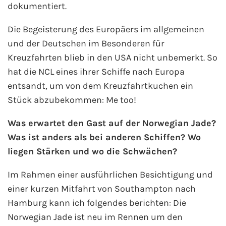
AIDA Südostasien
dokumentiert.
Die Begeisterung des Europäers im allgemeinen
AIDA Weltreisen
und der Deutschen im Besonderen für
Alle AIDA Häfen
Kreuzfahrten blieb in den USA nicht unbemerkt. So
hat die NCL eines ihrer Schiffe nach Europa
Mein Schiff Reiseziele
entsandt, um von dem Kreuzfahrtkuchen ein
Stück abzubekommen: Me too!
Mein Schiff Karibik
Was erwartet den Gast auf der Norwegian Jade?
Mein Schiff Kanaren
Was ist anders als bei anderen Schiffen? Wo
liegen Stärken und wo die Schwächen?
Mein Schiff Norwegen
Im Rahmen einer ausführlichen Besichtigung und
Mein Schiff Mittelmeer
einer kurzen Mitfahrt von Southampton nach
Hamburg kann ich folgendes berichten: Die
Mein Schiff Westeuropa
Norwegian Jade ist neu im Rennen um den