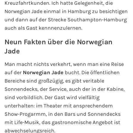
Kreuzfahrtkunden. Ich hatte Gelegenheit, die
Mein Schiff Orient
Norwegian Jade einmal in Hamburg zu besichtigen
und dann auf der Strecke Southampton-Hamburg
Mein Schiff Nordamerika
auch als Gast kennnenzulernen.
Mein Schiff Transreisen
Neun Fakten über die
Norwegian
Jade
Mein Schiff Ostsee
Man macht nichts verkehrt, wenn man eine Reise
Mein Schiff Asien
auf der
Norwegian Jade
bucht. Die öffentlichen
Bereiche sind großzügig, es gibt veritable
Mittelmeer-Kreuzfahrt
Sonnendecks, der Service, auch der in der Kabine,
sind vorbildlich. Der Gast wird vielfältig
Kanaren-Kreuzfahrt
unterhalten: im Theater mit ansprechendem
Karibik-Kreuzfahrt
Show-Progarmm, in den Bars und Sonnendecks
mit Life-Musik, das gastronomische Angebot ist
Ostsee-Kreuzfahrt
abwechselungsreich.