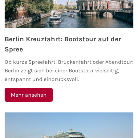
Kreuzfahrt gewinnen
Kreuzfahrt-Quiz
Berlin Kreuzfahrt: Bootstour auf der
Reiseversicherungen
Spree
Flug buchen
Ob kurze Spreefahrt, Brückenfahrt oder Abendtour:
Berlin zeigt sich bei einer Bootstour vielseitig,
Kreuzfahrt-Themen
entspannt und eindrucksvoll.
Kreuzfahrt buchen
Mehr ansehen