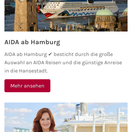
Westeuropa-Kreuzfahrt
Norwegen-Kreuzfahrt
Orient-Kreuzfahrt
AIDA ab Hamburg
AIDA ab Hamburg ✔ besticht durch die große
Weltreise-Kreuzfahrt
Auswahl an AIDA Reisen und die günstige Anreise
Reedereien
in die Hansestadt.
AIDA Cruises
Mehr ansehen
TUI Cruises
MSC Kreuzfahrten
Costa Kreuzfahrten