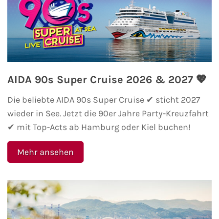
AIDA Südostasien
AIDA Weltreisen
Alle AIDA Häfen
AIDA 90s Super Cruise 2026 & 2027 💖
Mein Schiff Reiseziele
Die beliebte AIDA 90s Super Cruise ✔ sticht 2027
Mein Schiff Karibik
wieder in See. Jetzt die 90er Jahre Party-Kreuzfahrt
✔ mit Top-Acts ab Hamburg oder Kiel buchen!
Mein Schiff Kanaren
Mehr ansehen
Mein Schiff Norwegen
Mein Schiff Mittelmeer
Mein Schiff Westeuropa