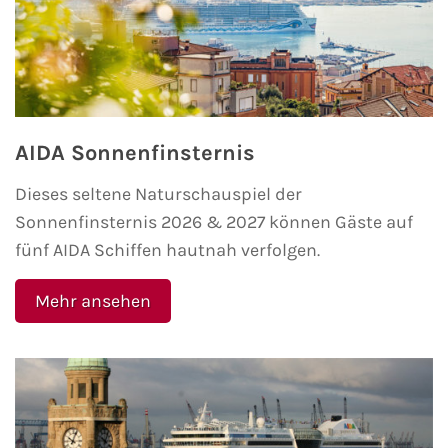
Mein Schiff Orient
Mein Schiff Nordamerika
Mein Schiff Transreisen
AIDA Sonnenfinsternis
Mein Schiff Ostsee
Dieses seltene Naturschauspiel der
Sonnenfinsternis 2026 & 2027 können Gäste auf
Mein Schiff Asien
fünf AIDA Schiffen hautnah verfolgen.
Mittelmeer-Kreuzfahrt
Mehr ansehen
Kanaren-Kreuzfahrt
Karibik-Kreuzfahrt
Ostsee-Kreuzfahrt