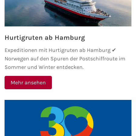
Flusskreuzfahrten
A-ROSA Flusskreuzfahrten
VIVA Cruises Flusskreuzfahrten
Hurtigruten ab Hamburg
nicko cruises Flusskreuzfahrten
Expeditionen mit Hurtigruten ab Hamburg ✔
Norwegen auf den Spuren der Postschiffroute im
Plantours Flusskreuzfahrten
Sommer und Winter entdecken.
1AVista Flusskreuzfahrten
Mehr ansehen
Phoenix Reisen Flusskreuzfahrten
Last Minute Flusskreuzfahrten
Fähren