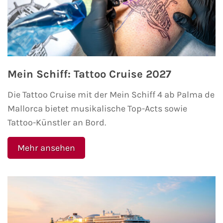
Minikreuzfahrten
Veranstaltungen
Themenkreuzfahrten
Kreuzfahrt-Jobs
Expeditionskreuzfahrten
Reiseberichte
Mein Schiff: Tattoo Cruise 2027
Die Tattoo Cruise mit der Mein Schiff 4 ab Palma de
Luxuskreuzfahrten
TV-Tipps
Mallorca bietet musikalische Top-Acts sowie
Segelkreuzfahrten
Tattoo-Künstler an Bord.
Interviews
Reiseziele
Mehr ansehen
Landausflüge
AIDA Reiseziele
AIDA Karibik
AIDA Mittelmeer