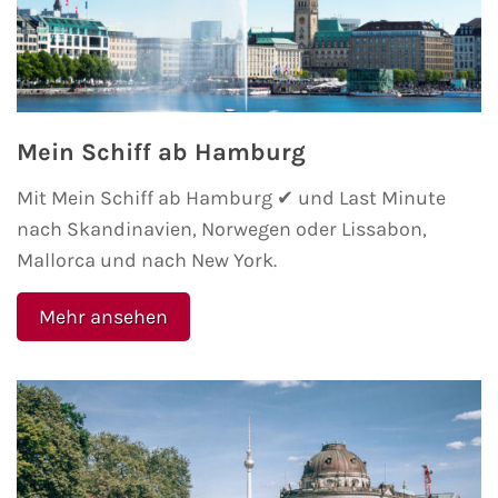
Fähre nach Schweden
Fähre nach Finnland
Fähre nach England
Mein Schiff ab Hamburg
Mit Mein Schiff ab Hamburg ✔ und Last Minute
Fähre nach Litauen
nach Skandinavien, Norwegen oder Lissabon,
Mallorca und nach New York.
Fähre nach Lettland
Mehr ansehen
Wissenswertes
Kreuzfahrt-Newsletter
Kreuzfahrt-Kalender
Kreuzfahrt-Bücher