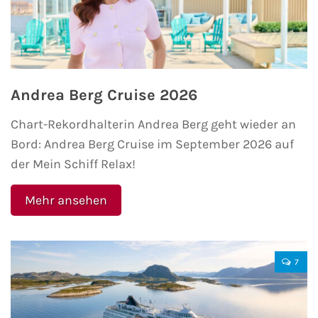
Phoenix Reisen
Hapag-Lloyd Cruises
Andrea Berg Cruise 2026
Cunard Line
Chart-Rekordhalterin Andrea Berg geht wieder an
Hurtigruten
Bord: Andrea Berg Cruise im September 2026 auf
der Mein Schiff Relax!
Norwegian Cruise Line
Mehr ansehen
Royal Caribbean International
PLANTOURS Kreuzfahrten
7
Alle Reedereien