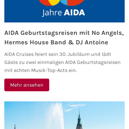
Fähre buchen
Color Line
AIDA Geburtstagsreisen mit No Angels,
DFDS Seaways
Hermes House Band & DJ Antoine
Finnlines
AIDA Cruises feiert sein 30. Jubiläum und lädt
Gäste zu zwei einmaligen AIDA Geburtstagsreisen
FRS Baltic
mit echten Musik-Top-Acts ein.
Scandlines
Mehr ansehen
Stena Line
Fähre nach Dänemark
Fähre nach Norwegen