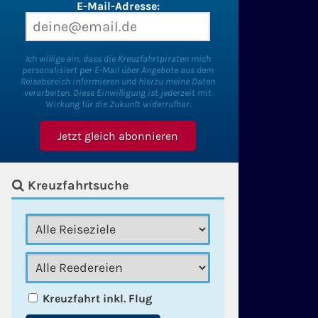
E-Mail-Adresse:
Ich willige ein, dass die Kreuzfahrtpiraten mich
personalisiert per E-Mail über Angebote aus dem
Reisebereich informieren und hierzu meine Daten
verarbeiten. Diese Einwilligung ist jederzeit mit
Wirkung für die Zukunft widerrufbar.
Kreuzfahrtsuche
Kreuzfahrt inkl. Flug