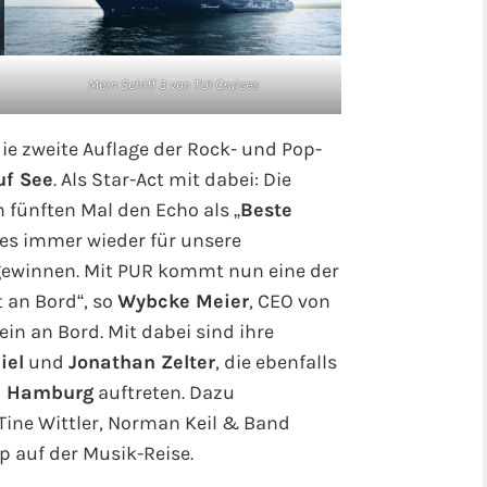
Mein Schiff 3 von TUI Cruises
die zweite Auflage der Rock- und Pop-
uf See
. Als Star-Act mit dabei: Die
m fünften Mal den Echo als „
Beste
n es immer wieder für unsere
gewinnen. Mit PUR kommt nun eine der
 an Bord“, so
Wybcke Meier
, CEO von
in an Bord. Mit dabei sind ihre
iel
und
Jonathan Zelter
, die ebenfalls
ch Hamburg
auftreten. Dazu
 Tine Wittler, Norman Keil & Band
 auf der Musik-Reise.