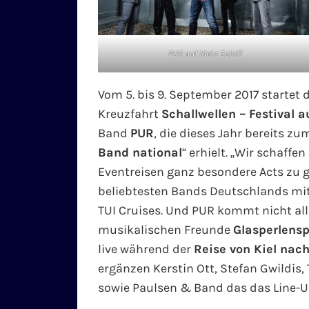
PUR auf Mein Schiff
Vom 5. bis 9. September 2017 startet 
Kreuzfahrt
Schallwellen – Festival a
Band
PUR
, die dieses Jahr bereits zu
Band national
“ erhielt. „Wir schaffe
Eventreisen ganz besondere Acts zu 
beliebtesten Bands Deutschlands mit
TUI Cruises. Und PUR kommt nicht alle
musikalischen Freunde
Glasperlensp
live während der
Reise von Kiel na
ergänzen Kerstin Ott, Stefan Gwildis,
sowie Paulsen & Band das das Line-Up