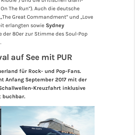
 Riddle“) und die britischen Glam-
x On The Run“). Auch die deutsche
it „The Great Commandment“ und „Love
it erlangten sowie
Sydney
nde der 80er zur Stimme des Soul-Pop
.
val auf See mit PUR
erland für Rock- und Pop-Fans.
t Anfang September 2017 mit der
Schallwellen-Kreuzfahrt inklusive
t buchbar.