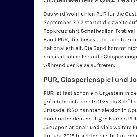
Das wird Wohlfühlen PUR für die Gäste 
September 2017 startet die zweite Au
Popkreuzfahrt
Schallwellen Festival
Band PUR, die dieses Jahr bereits zu
national erhielt. Die Band kommt nicht
musikalischen Freunde
Glasperlensp
während der Reise auftreten.
PUR, Glasperlenspiel und J
PUR
ist fast schon ein Urgestein in d
gründete sich bereits 1975 als Schü
Crusade. 1980 nannten sie sich in Op
Band unter dem heutigen Namen PUR. 
„Gruppe National“ und viele weitere P
Im Jahr 2015 brachten sie ihr fünfz