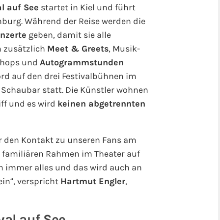
al auf See
startet in Kiel und führt
urg. Während der Reise werden die
nzerte
geben, damit sie alle
n zusätzlich
Meet & Greets
, Musik-
kshops und
Autogrammstunden
rd auf den drei Festivalbühnen im
 Schaubar statt. Die Künstler wohnen
iff und es wird
keinen abgetrennten
ir den Kontakt zu unseren Fans am
m familiären Rahmen im Theater auf
n immer alles und das wird auch an
ein“, verspricht
Hartmut Engler
,
val auf See