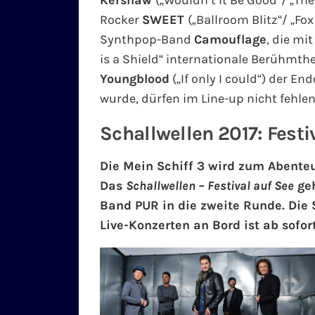
Kershaw
(„Wouldn’t It Be Good“/ „The
Rocker
SWEET
(„Ballroom Blitz“/ „Fo
Synthpop-Band
Camouflage
, die m
is a Shield“ internationale Berühmthe
Youngblood
(„If only I could“) der E
wurde, dürfen im Line-up nicht fehlen
Schallwellen 2017: Festi
Die Mein Schiff 3 wird zum Abenteu
Das
Schallwellen – Festival auf See
geh
Band PUR in die zweite Runde. Die 
Live-Konzerten an Bord ist ab sofor