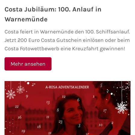
Mein Schiff Orient
Costa Jubiläum: 100. Anlauf in
Warnemünde
Mein Schiff Nordamerika
Costa feiert in Warnemünde den 100. Schiffsanlauf.
Mein Schiff Transreisen
Jetzt 200 Euro Costa Gutschein einlösen oder beim
Costa Fotowettbewerb eine Kreuzfahrt gewinnen!
Mein Schiff Ostsee
Mehr ansehen
Mein Schiff Asien
Mittelmeer-Kreuzfahrt
Kanaren-Kreuzfahrt
Karibik-Kreuzfahrt
Ostsee-Kreuzfahrt