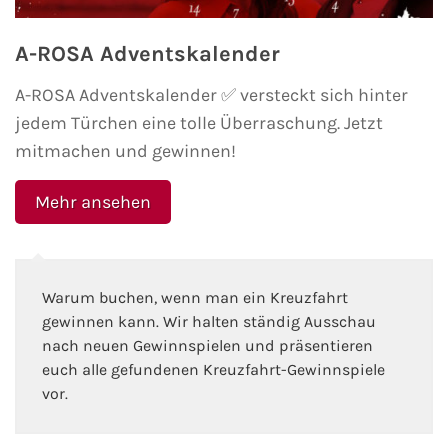
Westeuropa-Kreuzfahrt
A-ROSA Adventskalender
Norwegen-Kreuzfahrt
A-ROSA Adventskalender ✅ versteckt sich hinter
jedem Türchen eine tolle Überraschung. Jetzt
Orient-Kreuzfahrt
mitmachen und gewinnen!
Weltreise-Kreuzfahrt
Mehr ansehen
Reedereien
AIDA Cruises
Warum buchen, wenn man ein Kreuzfahrt
gewinnen kann. Wir halten ständig Ausschau
TUI Cruises
nach neuen Gewinnspielen und präsentieren
euch alle gefundenen Kreuzfahrt-Gewinnspiele
MSC Kreuzfahrten
vor.
Costa Kreuzfahrten