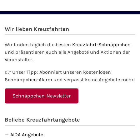
Phoenix Reisen
Wir lieben Kreuzfahrten
Hapag-Lloyd Cruises
Wir finden täglich die besten
Kreuzfahrt-Schnäppchen
Cunard Line
und präsentieren euch alle Angebote und Aktionen der
Veranstalter.
Hurtigruten
👉 Unser Tipp: Abonniert unseren kostenlosen
Norwegian Cruise Line
Schnäppchen-Alarm
und verpasst keine Angebote mehr!
Royal Caribbean International
Schnäppchen-Newsletter
PLANTOURS Kreuzfahrten
Beliebe Kreuzfahrtangebote
Alle Reedereien
AIDA Angebote