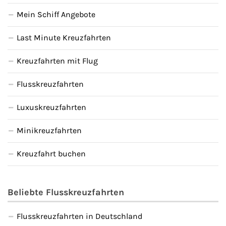
Flusskreuzfahrten
Mein Schiff Angebote
A-ROSA Flusskreuzfahrten
Last Minute Kreuzfahrten
VIVA Cruises Flusskreuzfahrten
Kreuzfahrten mit Flug
nicko cruises Flusskreuzfahrten
Flusskreuzfahrten
Plantours Flusskreuzfahrten
Luxuskreuzfahrten
Minikreuzfahrten
1AVista Flusskreuzfahrten
Kreuzfahrt buchen
Phoenix Reisen Flusskreuzfahrten
Last Minute Flusskreuzfahrten
Beliebte Flusskreuzfahrten
Fähren
Flusskreuzfahrten in Deutschland