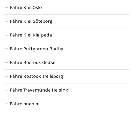
Fähre Kiel Oslo
Fähre nach Schweden
Fähre Kiel Göteborg
Fähre nach Finnland
Fähre Kiel Klaipeda
Fähre nach England
Fähre Puttgarden Rödby
Fähre nach Litauen
Fähre Rostock Gedser
Fähre nach Lettland
Fähre Rostock Trelleborg
Wissenswertes
Fähre Travemünde Helsinki
Kreuzfahrt-Newsletter
Fähre buchen
Kreuzfahrt-Kalender
Kreuzfahrt-Bücher