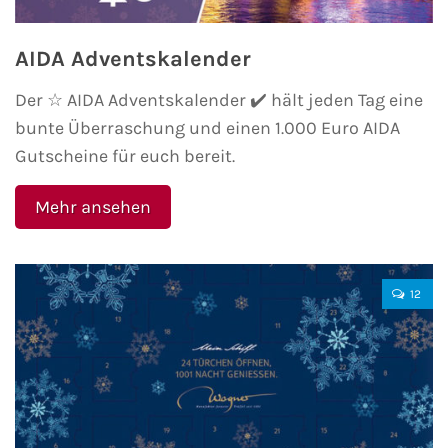
Minikreuzfahrten
Veranstaltungen
AIDA Adventskalender
Themenkreuzfahrten
Kreuzfahrt-Jobs
Der ☆ AIDA Adventskalender ✔️ hält jeden Tag eine
bunte Überraschung und einen 1.000 Euro AIDA
Expeditionskreuzfahrten
Reiseberichte
Gutscheine für euch bereit.
Luxuskreuzfahrten
TV-Tipps
Mehr ansehen
Segelkreuzfahrten
Interviews
Reiseziele
12
Landausflüge
AIDA Reiseziele
AIDA Karibik
AIDA Mittelmeer