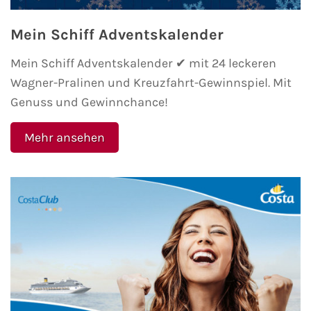
Mein Schiff Adventskalender
AIDA Kanaren & Madeira
Mein Schiff Adventskalender ✔ mit 24 leckeren
AIDA Nordeuropa
Wagner-Pralinen und Kreuzfahrt-Gewinnspiel. Mit
Genuss und Gewinnchance!
AIDA Norwegen
Mehr ansehen
AIDA Westeuropa
AIDA Ostsee
AIDA Orient
AIDA Adria
AIDA Nordamerika