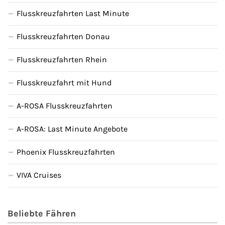
Fähre buchen
Flusskreuzfahrten Last Minute
Color Line
Flusskreuzfahrten Donau
Flusskreuzfahrten Rhein
DFDS Seaways
Flusskreuzfahrt mit Hund
Finnlines
A-ROSA Flusskreuzfahrten
FRS Baltic
A-ROSA: Last Minute Angebote
Scandlines
Phoenix Flusskreuzfahrten
Stena Line
VIVA Cruises
Fähre nach Dänemark
Beliebte Fähren
Fähre nach Norwegen