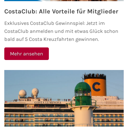
AIDA Südostasien
CostaClub: Alle Vorteile für Mitglieder
AIDA Weltreisen
Exklusives CostaClub Gewinnspiel: Jetzt im
CostaClub anmelden und mit etwas Glück schon
Alle AIDA Häfen
bald auf 5 Costa Kreuzfahrten gewinnen.
Mein Schiff Reiseziele
Mehr ansehen
Mein Schiff Karibik
Mein Schiff Kanaren
Mein Schiff Norwegen
Mein Schiff Mittelmeer
Mein Schiff Westeuropa