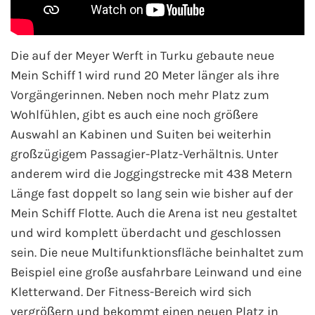
AIDA Südostasien
AIDA Weltreisen
Die auf der Meyer Werft in Turku gebaute neue
Mein Schiff 1 wird rund 20 Meter länger als ihre
Alle AIDA Häfen
Vorgängerinnen. Neben noch mehr Platz zum
Wohlfühlen, gibt es auch eine noch größere
Mein Schiff Reiseziele
Auswahl an Kabinen und Suiten bei weiterhin
Mein Schiff Karibik
großzügigem Passagier-Platz-Verhältnis. Unter
anderem wird die Joggingstrecke mit 438 Metern
Mein Schiff Kanaren
Länge fast doppelt so lang sein wie bisher auf der
Mein Schiff Flotte. Auch die Arena ist neu gestaltet
Mein Schiff Norwegen
und wird komplett überdacht und geschlossen
sein. Die neue Multifunktionsfläche beinhaltet zum
Mein Schiff Mittelmeer
Beispiel eine große ausfahrbare Leinwand und eine
Kletterwand. Der Fitness-Bereich wird sich
Mein Schiff Westeuropa
vergrößern und bekommt einen neuen Platz in