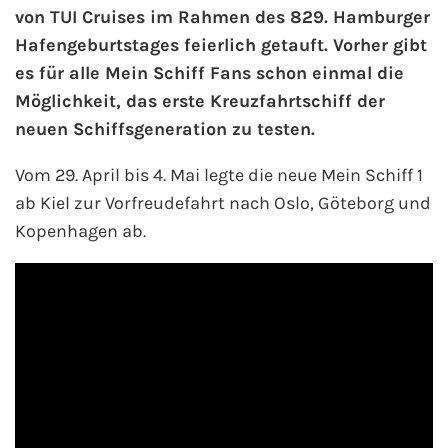
von TUI Cruises im Rahmen des 829. Hamburger
Hafengeburtstages feierlich getauft. Vorher gibt
AIDA Kanaren & Madeira
es für alle Mein Schiff Fans schon einmal die
Möglichkeit, das erste Kreuzfahrtschiff der
AIDA Nordeuropa
neuen Schiffsgeneration zu testen.
AIDA Norwegen
Vom 29. April bis 4. Mai legte die neue Mein Schiff 1
ab Kiel zur Vorfreudefahrt nach Oslo, Göteborg und
AIDA Westeuropa
Kopenhagen ab.
AIDA Ostsee
AIDA Orient
AIDA Adria
AIDA Nordamerika