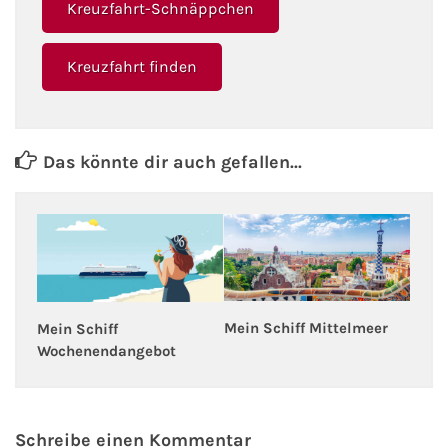
Kreuzfahrt-Schnäppchen
Fähre nach Schweden
Kreuzfahrt finden
Fähre nach Finnland
Fähre nach England
Das könnte dir auch gefallen...
Fähre nach Litauen
Fähre nach Lettland
Wissenswertes
Mein Schiff Mittelmeer
Mein Schiff
Kreuzfahrt-Newsletter
Wochenendangebot
Kreuzfahrt-Kalender
Schreibe einen Kommentar
Kreuzfahrt-Bücher