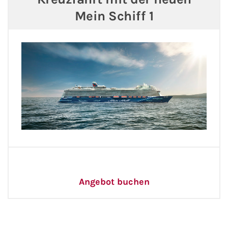
Mein Schiff 1
Phoenix Reisen
Hapag-Lloyd Cruises
Cunard Line
Hurtigruten
Norwegian Cruise Line
Royal Caribbean International
PLANTOURS Kreuzfahrten
Angebot buchen
Alle Reedereien