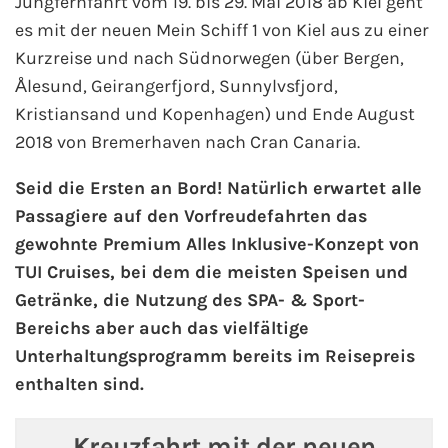
Jungfernfahrt vom 19. bis 29. Mai 2018 ab Kiel geht
es mit der neuen Mein Schiff 1 von Kiel aus zu einer
Westeuropa-Kreuzfahrt
Kurzreise und nach Südnorwegen (über Bergen,
Ålesund, Geirangerfjord, Sunnylvsfjord,
Norwegen-Kreuzfahrt
Kristiansand und Kopenhagen) und Ende August
Orient-Kreuzfahrt
2018 von Bremerhaven nach Cran Canaria.
Seid die Ersten an Bord! Natürlich erwartet alle
Weltreise-Kreuzfahrt
Passagiere auf den Vorfreudefahrten das
Reedereien
gewohnte Premium Alles Inklusive-Konzept von
TUI Cruises, bei dem die meisten Speisen und
AIDA Cruises
Getränke, die Nutzung des SPA- & Sport-
Bereichs aber auch das vielfältige
TUI Cruises
Unterhaltungsprogramm bereits im Reisepreis
enthalten sind.
MSC Kreuzfahrten
Kreuzfahrt mit der neuen
Costa Kreuzfahrten