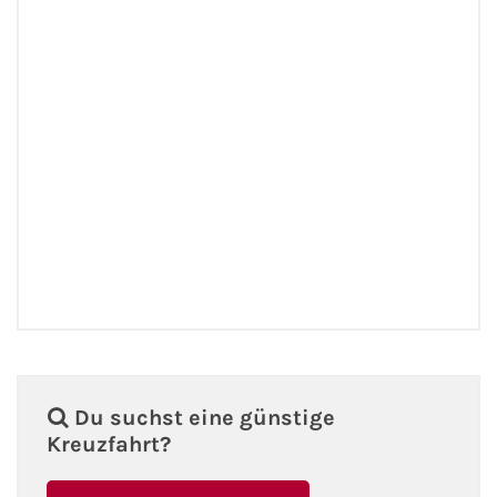
Fähre buchen
Color Line
DFDS Seaways
Finnlines
FRS Baltic
Scandlines
Stena Line
Du suchst eine günstige
Fähre nach Dänemark
Kreuzfahrt?
Fähre nach Norwegen