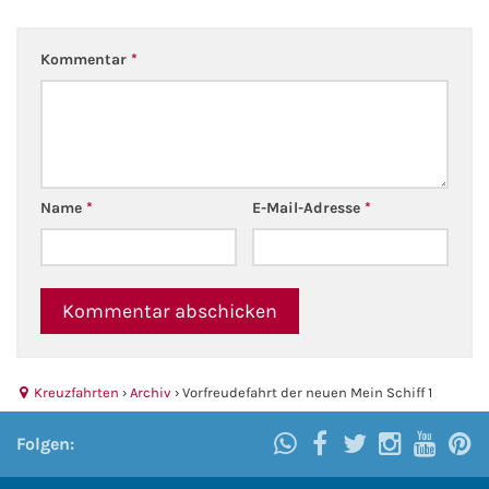
Kreuzfahrt gewinnen
Kommentar
*
Kreuzfahrt-Quiz
Reiseversicherungen
Name
*
E-Mail-Adresse
*
Flug buchen
Kreuzfahrt-Themen
Kreuzfahrt buchen
Kreuzfahrten
›
Archiv
›
Vorfreudefahrt der neuen Mein Schiff 1
Folgen: