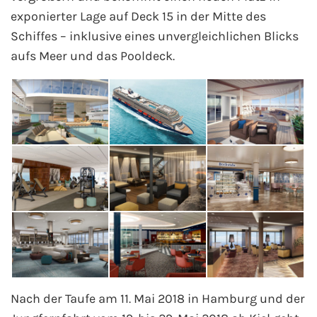
exponierter Lage auf Deck 15 in der Mitte des
Mein Schiff Orient
Schiffes – inklusive eines unvergleichlichen Blicks
Mein Schiff Nordamerika
aufs Meer und das Pooldeck.
Mein Schiff Transreisen
Mein Schiff Ostsee
Mein Schiff Asien
Mittelmeer-Kreuzfahrt
Kanaren-Kreuzfahrt
Karibik-Kreuzfahrt
Nach der Taufe am 11. Mai 2018 in Hamburg und der
Ostsee-Kreuzfahrt