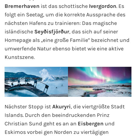
Bremerhaven
ist das schottische
Ivergordon
. Es
Mein Schiff Orient
folgt ein Seetag, um die korrekte Aussprache des
Mein Schiff Nordamerika
nächsten Hafens zu trainieren: Das magische
isländische
Seyðisfjörður
, das sich auf seiner
Mein Schiff Transreisen
Homepage als „eine große Familie“ bezeichnet und
umwerfende Natur ebenso bietet wie eine aktive
Mein Schiff Ostsee
Kunstszene.
Mein Schiff Asien
Mittelmeer-Kreuzfahrt
Kanaren-Kreuzfahrt
Nächster Stopp ist
Akuryri
, die viertgrößte Stadt
Islands. Durch den beeindruckenden Prinz
Karibik-Kreuzfahrt
Christian Sund geht es an an
Eisbergen
und
Ostsee-Kreuzfahrt
Eskimos vorbei gen Norden zu viertägigen