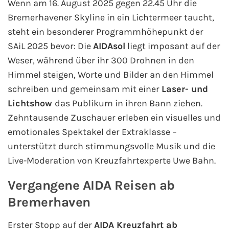
Wenn am 16. August 2025 gegen 22.45 Uhr die
AIDA Südostasien
Bremerhavener Skyline in ein Lichtermeer taucht,
steht ein besonderer Programmhöhepunkt der
AIDA Weltreisen
SAiL 2025 bevor: Die
AIDAsol
liegt imposant auf der
Alle AIDA Häfen
Weser, während über ihr 300 Drohnen in den
Himmel steigen, Worte und Bilder an den Himmel
Mein Schiff Reiseziele
schreiben und gemeinsam mit einer
Laser- und
Lichtshow
das Publikum in ihren Bann ziehen.
Mein Schiff Karibik
Zehntausende Zuschauer erleben ein visuelles und
emotionales Spektakel der Extraklasse –
Mein Schiff Kanaren
unterstützt durch stimmungsvolle Musik und die
Live-Moderation von Kreuzfahrtexperte Uwe Bahn.
Mein Schiff Norwegen
Vergangene AIDA Reisen ab
Mein Schiff Mittelmeer
Bremerhaven
Mein Schiff Westeuropa
Erster Stopp auf der
AIDA Kreuzfahrt ab