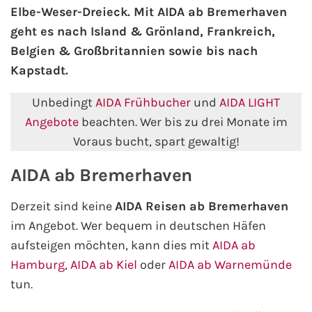
Elbe-Weser-Dreieck. Mit AIDA ab Bremerhaven
geht es nach Island & Grönland, Frankreich,
AIDA Kanaren & Madeira
Belgien & Großbritannien sowie bis nach
Kapstadt.
AIDA Nordeuropa
Unbedingt
AIDA Frühbucher
und
AIDA LIGHT
AIDA Norwegen
Angebote
beachten. Wer bis zu drei Monate im
Voraus bucht, spart gewaltig!
AIDA Westeuropa
AIDA ab Bremerhaven
AIDA Ostsee
Derzeit sind keine
AIDA Reisen ab Bremerhaven
AIDA Orient
im Angebot. Wer bequem in deutschen Häfen
aufsteigen möchten, kann dies mit
AIDA ab
AIDA Adria
Hamburg
,
AIDA ab Kiel
oder
AIDA ab Warnemünde
tun.
AIDA Nordamerika