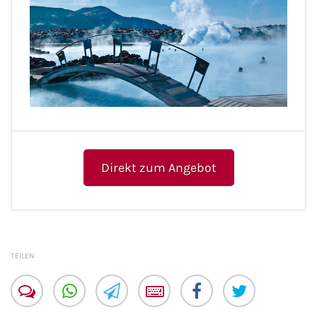
Phoenix Reisen
Hapag-Lloyd Cruises
Cunard Line
Hurtigruten
Direkt zum Angebot
Norwegian Cruise Line
Royal Caribbean International
PLANTOURS Kreuzfahrten
TEILEN
Alle Reedereien