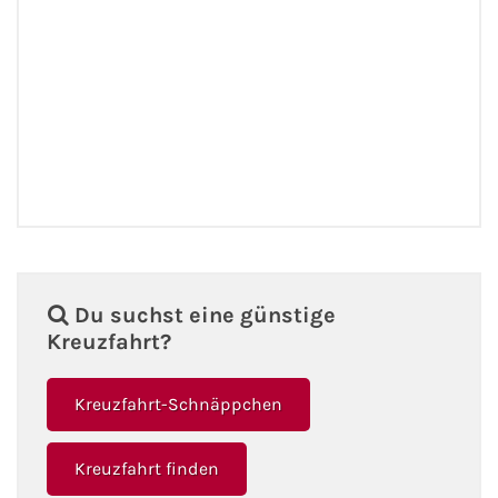
Fähre buchen
Color Line
DFDS Seaways
Finnlines
FRS Baltic
Scandlines
Du suchst eine günstige
Kreuzfahrt?
Stena Line
Kreuzfahrt-Schnäppchen
Fähre nach Dänemark
Kreuzfahrt finden
Fähre nach Norwegen