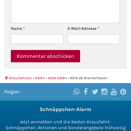
Kreuzfahrt gewinnen
Kreuzfahrt-Quiz
Name
*
E-Mail-Adresse
*
Reiseversicherungen
Flug buchen
Kreuzfahrt-Themen
Kreuzfahrten
›
Häfen
›
AIDA Häfen
›
AIDA ab Bremerhaven
Kreuzfahrt buchen
Folgen:
Schnäppchen-Alarm
Jetzt anmelden und die besten Kreuzfahrt-
Schnäppchen, Aktionen und Sonderangebote frühzeitig