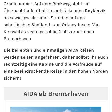
Grönlandreise. Auf dem Rückweg steht ein
Westeuropa-Kreuzfahrt
Übernachtaufenthalt im entzückenden
Reykjavik
an sowie jeweils einige Stunden auf den
Norwegen-Kreuzfahrt
schottischen Shetland- und Orkney-Inseln. Von
Kirkwall aus geht es schließlich zurück nach
Orient-Kreuzfahrt
Bremerhaven.
Weltreise-Kreuzfahrt
Die beliebten und einmaligen AIDA Reisen
werden selten angefahren, daher solltet ihr euch
Reedereien
rechtzeitig eine Kabine und die Vorfreude auf
eine beeindruckende Reise in den hohen Norden
AIDA Cruises
sichern!
TUI Cruises
AIDA ab Bremerhaven
MSC Kreuzfahrten
Costa Kreuzfahrten