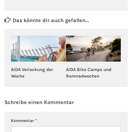
Fähre nach Schweden
Das könnte dir auch gefallen...
Fähre nach Finnland
Fähre nach England
Fähre nach Litauen
Fähre nach Lettland
AIDA Bike Camps und
AIDA Verlockung der
Rennradwochen
Woche
Wissenswertes
Kreuzfahrt-Newsletter
Schreibe einen Kommentar
Kreuzfahrt-Kalender
Kommentar
*
Kreuzfahrt-Bücher