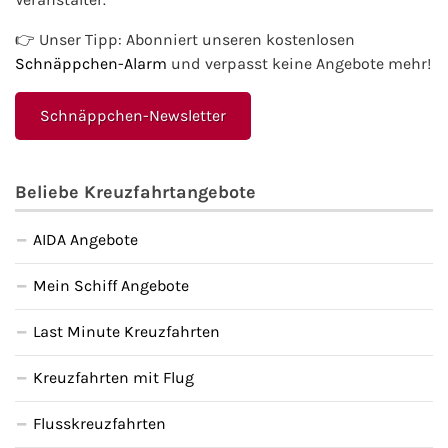
Fähre nach Schweden
👉 Unser Tipp: Abonniert unseren kostenlosen
Schnäppchen-Alarm
und verpasst keine Angebote mehr!
Fähre nach Finnland
Schnäppchen-Newsletter
Fähre nach England
Fähre nach Litauen
Beliebe Kreuzfahrtangebote
Fähre nach Lettland
AIDA Angebote
Wissenswertes
Mein Schiff Angebote
Last Minute Kreuzfahrten
Kreuzfahrt-Newsletter
Kreuzfahrten mit Flug
Kreuzfahrt-Kalender
Flusskreuzfahrten
Kreuzfahrt-Bücher