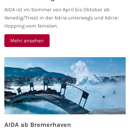
AIDA ist im Sommer von April bis Oktober ab
Westeuropa-Kreuzfahrt
Venedig/Triest in der Adria unterwegs und Adria-
Norwegen-Kreuzfahrt
Hopping vom feinsten.
Orient-Kreuzfahrt
Mehr ansehen
Weltreise-Kreuzfahrt
Reedereien
AIDA Cruises
TUI Cruises
MSC Kreuzfahrten
AIDA ab Bremerhaven
Costa Kreuzfahrten