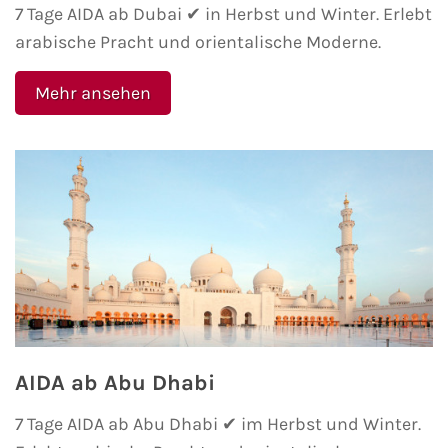
Flusskreuzfahrten
7 Tage AIDA ab Dubai ✔ in Herbst und Winter. Erlebt
arabische Pracht und orientalische Moderne.
A-ROSA Flusskreuzfahrten
Mehr ansehen
VIVA Cruises Flusskreuzfahrten
nicko cruises Flusskreuzfahrten
Plantours Flusskreuzfahrten
1AVista Flusskreuzfahrten
Phoenix Reisen Flusskreuzfahrten
Last Minute Flusskreuzfahrten
AIDA ab Abu Dhabi
Fähren
7 Tage AIDA ab Abu Dhabi ✔ im Herbst und Winter.