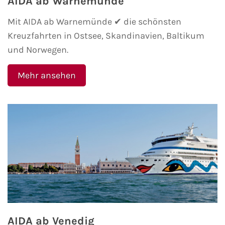
AIDA ab Warnemünde
Mein Schiff Orient
Mit AIDA ab Warnemünde ✔ die schönsten
Kreuzfahrten in Ostsee, Skandinavien, Baltikum
Mein Schiff Nordamerika
und Norwegen.
Mein Schiff Transreisen
Mehr ansehen
Mein Schiff Ostsee
Mein Schiff Asien
Mittelmeer-Kreuzfahrt
Kanaren-Kreuzfahrt
Karibik-Kreuzfahrt
Ostsee-Kreuzfahrt
AIDA ab Venedig