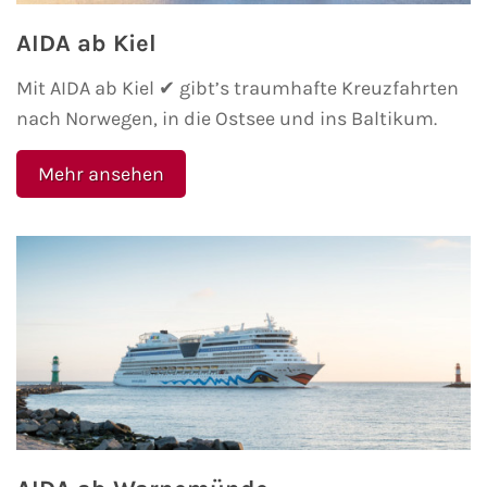
AIDA Südostasien
AIDA ab Kiel
AIDA Weltreisen
Mit AIDA ab Kiel ✔ gibt’s traumhafte Kreuzfahrten
nach Norwegen, in die Ostsee und ins Baltikum.
Alle AIDA Häfen
Mehr ansehen
Mein Schiff Reiseziele
Mein Schiff Karibik
Mein Schiff Kanaren
Mein Schiff Norwegen
Mein Schiff Mittelmeer
Mein Schiff Westeuropa