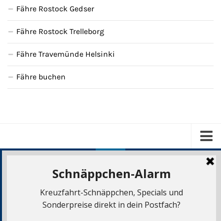
Fähre Rostock Gedser
Fähre Rostock Trelleborg
Fähre Travemünde Helsinki
Fähre buchen
Kreuzfahrten
Über uns
Newsletter
Copyright © Kreuzfahrtpiraten.de. Alle Rechte vorbehalten.