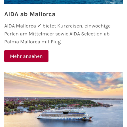
AIDA ab Mallorca
AIDA Kanaren & Madeira
AIDA Mallorca ✔ bietet Kurzreisen, einwöchige
AIDA Nordeuropa
Perlen am Mittelmeer sowie AIDA Selection ab
Palma Mallorca mit Flug.
AIDA Norwegen
Mehr ansehen
AIDA Westeuropa
AIDA Ostsee
AIDA Orient
AIDA Adria
AIDA Nordamerika