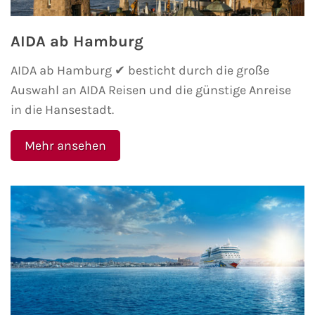
Minikreuzfahrten
Veranstaltungen
AIDA ab Hamburg
Themenkreuzfahrten
Kreuzfahrt-Jobs
AIDA ab Hamburg ✔ besticht durch die große
Auswahl an AIDA Reisen und die günstige Anreise
Expeditionskreuzfahrten
Reiseberichte
in die Hansestadt.
Luxuskreuzfahrten
TV-Tipps
Mehr ansehen
Segelkreuzfahrten
Interviews
Reiseziele
Landausflüge
AIDA Reiseziele
AIDA Karibik
AIDA Mittelmeer