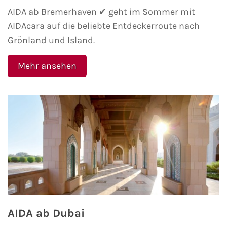
AIDA ab Bremerhaven ✔ geht im Sommer mit
Phoenix Reisen
AIDAcara auf die beliebte Entdeckerroute nach
Grönland und Island.
Hapag-Lloyd Cruises
Mehr ansehen
Cunard Line
Hurtigruten
Norwegian Cruise Line
Royal Caribbean International
PLANTOURS Kreuzfahrten
Alle Reedereien
AIDA ab Dubai