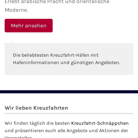
Erlebt arabische Pracht und orientalische
Fähre buchen
Moderne.
Color Line
Mehr ansehen
DFDS Seaways
Finnlines
Die beliebtesten Kreuzfahrt-Häfen mit
Hafeninformationen und günstigen Angeboten.
FRS Baltic
Scandlines
Stena Line
Wir lieben Kreuzfahrten
Fähre nach Dänemark
Wir finden täglich die besten
Kreuzfahrt-Schnäppchen
und präsentieren euch alle Angebote und Aktionen der
Fähre nach Norwegen
Veranstalter.