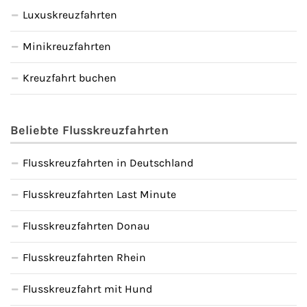
Luxuskreuzfahrten
Kreuzfahrt gewinnen
Minikreuzfahrten
Kreuzfahrt-Quiz
Kreuzfahrt buchen
Reiseversicherungen
Beliebte Flusskreuzfahrten
Flug buchen
Flusskreuzfahrten in Deutschland
Kreuzfahrt-Themen
Flusskreuzfahrten Last Minute
Kreuzfahrt buchen
Flusskreuzfahrten Donau
Flusskreuzfahrten Rhein
Flusskreuzfahrt mit Hund