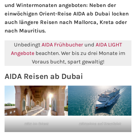
und Wintermonaten angeboten: Neben der
einwöchigen Orient-Reise AIDA ab Dubai locken
AIDA Kanaren & Madeira
auch längere Reisen nach Mallorca, Kreta oder
nach Mauritius.
AIDA Nordeuropa
Unbedingt
AIDA Frühbucher
und
AIDA LIGHT
AIDA Norwegen
Angebote
beachten. Wer bis zu drei Monate im
Voraus bucht, spart gewaltig!
AIDA Westeuropa
AIDA Reisen ab Dubai
AIDA Ostsee
AIDA Orient
AIDA Adria
AIDA Nordamerika
AIDA im Orient
AIDAprima auf Kreuzfahrt