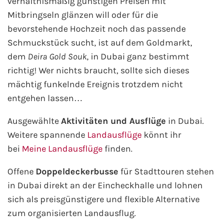
verhältnismäßig günstigen Preisen mit
Mitbringseln glänzen will oder für die
Fähre nach Schweden
bevorstehende Hochzeit noch das passende
Fähre nach Finnland
Schmuckstück sucht, ist auf dem Goldmarkt,
dem
Deira Gold Souk
, in Dubai ganz bestimmt
Fähre nach England
richtig! Wer nichts braucht, sollte sich dieses
mächtig funkelnde Ereignis trotzdem nicht
Fähre nach Litauen
entgehen lassen…
Fähre nach Lettland
Ausgewählte
Aktivitäten und Ausflüge
in Dubai.
Weitere spannende
Landausflüge
könnt ihr
Wissenswertes
bei
Meine Landausflüge
finden.
Kreuzfahrt-Newsletter
Offene
Doppeldeckerbusse
für Stadttouren stehen
in Dubai direkt an der Eincheckhalle und lohnen
Kreuzfahrt-Kalender
sich als preisgünstigere und flexible Alternative
zum organisierten Landausflug.
Kreuzfahrt-Bücher