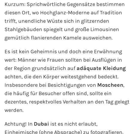
Flusskreuzfahrten
Kurzum: Sprichwörtliche Gegensätze bestimmen
diesen Ort, wo Hochglanz-Moderne auf Tradition
A-ROSA Flusskreuzfahrten
trifft, unendliche Wüste sich in glitzernden
Stahlgebäuden spiegelt und große Limousinen
VIVA Cruises Flusskreuzfahrten
gemütlich flanierenden Kamele ausweichen.
nicko cruises Flusskreuzfahrten
Es ist kein Geheimnis und doch eine Erwähnung
wert: Männer wie Frauen sollten bei Ausflügen in
Plantours Flusskreuzfahrten
der Region grundsätzlich auf
adäquate Kleidung
achten, die den Körper weitestgehend bedeckt.
1AVista Flusskreuzfahrten
Insbesondere bei Besichtigungen von
Moscheen
,
die häufig für Besucher offen sind, sollte ein
Phoenix Reisen Flusskreuzfahrten
dezentes, respektvolles Verhalten an den Tag gelegt
Last Minute Flusskreuzfahrten
werden.
Achtung! In
Dubai
ist es nicht erlaubt,
Fähren
Einheimische (ohne Absprache) zu fotografieren,