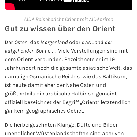
Westeuropa-Kreuzfahrt
AIDA Reisebericht Orient mit AIDAprima
Norwegen-Kreuzfahrt
Gut zu wissen über den Orient
Orient-Kreuzfahrt
Der
Osten
, das
Morgenland
oder das
Land der
aufgehenden Sonne
… Viele Vorstellungen sind mit
Weltreise-Kreuzfahrt
dem
Orient
verbunden: Bezeichnete er im 19.
Jahrhundert noch die gesamte asiatische Welt, das
Reedereien
damalige Osmanische Reich sowie das Baltikum,
ist heute damit eher der Nahe Osten und
AIDA Cruises
größtenteils die arabische Halbinsel gemeint –
offiziell bezeichnet der Begriff „Orient“ letztendlich
TUI Cruises
gar kein geographisches Gebiet.
MSC Kreuzfahrten
Die herbeigesehnten Klänge, Düfte und Bilder
unendlicher Wüstenlandschaften sind aber von
Costa Kreuzfahrten