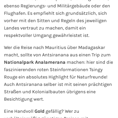
Fähre buchen
ebenso Regierungs- und Militärgebäude oder den
Flughafen. Es empfiehlt sich grundsätzlich, sich
Color Line
vorher mit den Sitten und Regeln des jeweiligen
Landes vertraut zu machen, damit ein
DFDS Seaways
respektvoller Umgang gewährleistet ist.
Finnlines
Wer die Reise nach Mauritius über Madagaskar
macht, sollte von Antsiranana aus einen Trip zum
FRS Baltic
Nationalpark Analamerana
machen: hier sind die
faszinierenden roten Steinformationen Tsingy
Scandlines
Rouge ein absolutes Highlight für Naturfreunde!
Auch Antsiranana selber ist mit seinen prächtigen
Stena Line
Straßen und Kolonialbauten übrigens eine
Besichtigung wert.
Fähre nach Dänemark
Eine Handvoll
Gold
gefällig? Wer zu
Fähre nach Norwegen