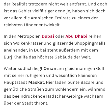
der Realität trotzdem nicht weit entfernt. Und doch
ist das Gebiet vielfältiger denn je, haben sich doch
Phoenix Reisen
vor allem die Arabischen Emirate zu einem der
Hapag-Lloyd Cruises
reichsten Länder entwickelt.
In den Metropolen
Dubai
oder
Abu Dhabi
reihen
Cunard Line
sich Wolkenkratzer und glitzernde Shoppingmalls
Hurtigruten
aneinander, in Dubai steht außerdem mit dem
Burj Khalifa das höchste Gebäude der Welt.
Norwegian Cruise Line
Weiter südlich liegt
Oman
am gleichnamigen Golf
Royal Caribbean International
mit seiner ruhigeren und wesentlich kleineren
Hauptstadt
Maskat
. Hier laden bunte Bazare und
PLANTOURS Kreuzfahrten
gemütliche Straßen zum Schlendern ein, während
das beeindruckende Hadschar-Gebirge wachsam
Alle Reedereien
über der Stadt thront.