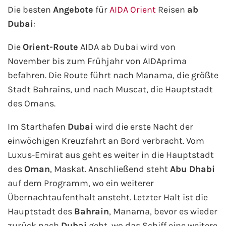
AIDA Südostasien
Die besten
Angebote
für
AIDA Orient
Reisen
ab
Dubai
:
AIDA Weltreisen
Die
Orient-Route
AIDA ab Dubai wird von
Alle AIDA Häfen
November bis zum Frühjahr von AIDAprima
befahren. Die Route führt nach Manama, die größte
Mein Schiff Reiseziele
Stadt Bahrains, und nach Muscat, die Hauptstadt
des Omans.
Mein Schiff Karibik
Im Starthafen
Dubai
wird die erste Nacht der
Mein Schiff Kanaren
einwöchigen Kreuzfahrt an Bord verbracht. Vom
Luxus-Emirat aus geht es weiter in die Hauptstadt
Mein Schiff Norwegen
des
Oman
, Maskat. Anschließend steht
Abu Dhabi
auf dem Programm, wo ein weiterer
Mein Schiff Mittelmeer
Übernachtaufenthalt ansteht. Letzter Halt ist die
Hauptstadt des
Bahrain
, Manama, bevor es wieder
Mein Schiff Westeuropa
zurück nach
Dubai
geht, wo das Schiff eine weitere