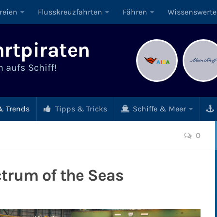
reien
Flusskreuzfahrten
Fähren
Wissenswerte
rtpiraten
 aufs Schiff!
 Trends
Tipps & Tricks
Schiffe & Meer
0
trum of the Seas