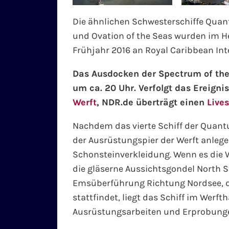
Die ähnlichen Schwesterschiffe Quan
und Ovation of the Seas wurden im H
Frühjahr 2016 an Royal Caribbean Inte
Das Ausdocken der Spectrum of the
um ca. 20 Uhr. Verfolgt das Ereignis
Werft
, NDR.de überträgt einen
Live
Nachdem das vierte Schiff der Quant
der Ausrüstungspier der Werft anlege
Schonsteinverkleidung. Wenn es die W
die gläserne Aussichtsgondel North St
Emsüberführung Richtung Nordsee, di
stattfindet, liegt das Schiff im Werft
Ausrüstungsarbeiten und Erprobunge