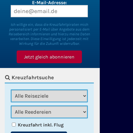
E-Mail-Adresse:
Ich willige ein, dass die Kreuzfahrtpiraten mich
personalisiert per E-Mail über Angebote aus dem
Reisebereich informieren und hierzu meine Daten
verarbeiten. Diese Einwilligung ist jederzeit mit
Wirkung für die Zukunft widerrufbar.
Kreuzfahrtsuche
Kreuzfahrt inkl. Flug