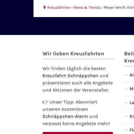
Kreuzfahrten
›
News & Trends
›
Meyer Werft: Kie
Wir lieben Kreuzfahrten
Bel
Kre
Wir finden täglich die besten
A
Kreuzfahrt-Schnäppchen
und
präsentieren euch alle Angebote
M
und Aktionen der Veranstalter.
👉 Unser Tipp: Abonniert
L
unseren kostenlosen
Schnäppchen-Alarm
und
K
verpasst keine Angebote mehr!
F