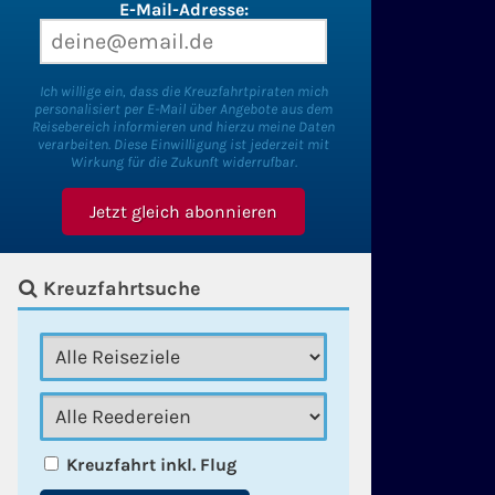
E-Mail-Adresse:
Ich willige ein, dass die Kreuzfahrtpiraten mich
personalisiert per E-Mail über Angebote aus dem
Reisebereich informieren und hierzu meine Daten
verarbeiten. Diese Einwilligung ist jederzeit mit
Wirkung für die Zukunft widerrufbar.
Kreuzfahrtsuche
Kreuzfahrt inkl. Flug