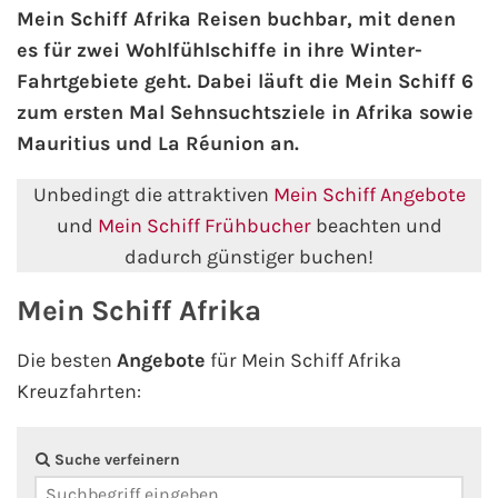
Mein Schiff Afrika Reisen buchbar, mit denen
es für zwei Wohlfühlschiffe in ihre Winter-
AIDA Kanaren & Madeira
Fahrtgebiete geht. Dabei läuft die Mein Schiff 6
zum ersten Mal Sehnsuchtsziele in Afrika sowie
AIDA Nordeuropa
Mauritius und La Réunion an.
AIDA Norwegen
Unbedingt die attraktiven
Mein Schiff Angebote
und
Mein Schiff Frühbucher
beachten und
AIDA Westeuropa
dadurch günstiger buchen!
AIDA Ostsee
Mein Schiff Afrika
AIDA Orient
Die besten
Angebote
für Mein Schiff Afrika
Kreuzfahrten:
AIDA Adria
AIDA Nordamerika
Suche verfeinern