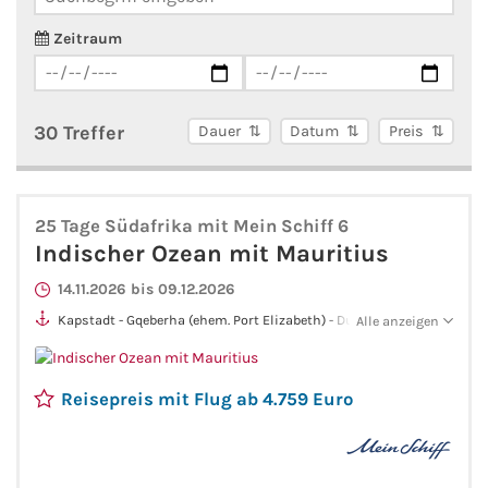
AIDA Südostasien
Zeitraum
AIDA Weltreisen
Alle AIDA Häfen
30 Treffer
Dauer
Datum
Preis
Mein Schiff Reiseziele
25 Tage Südafrika mit Mein Schiff 6
Mein Schiff Karibik
Indischer Ozean mit Mauritius
14.11.2026 bis 09.12.2026
Mein Schiff Kanaren
Kapstadt - Gqeberha (ehem. Port Elizabeth) - Durban - Port
Alle anzeigen
Louis - Le Port - Malé - Colombo - Hambantota (Sri Lanka) -
Mein Schiff Norwegen
Port Klang (Kuala Lumpur) - Singapur
Reisepreis mit Flug ab 4.759 Euro
Mein Schiff Mittelmeer
Mein Schiff Westeuropa