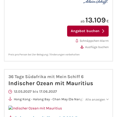
(Mallorca)
Westeuropa-Kreuzfahrt
13.109
ab
€
Norwegen-Kreuzfahrt
Angebot buchen
Orient-Kreuzfahrt
Schnäppchen-Alarm
Ausflüge buchen
Weltreise-Kreuzfahrt
Preis pro Person bei 2er-Belegung / Änderungen vorbehalten
Reedereien
AIDA Cruises
36 Tage Südafrika mit Mein Schiff 6
Indischer Ozean mit Mauritius
TUI Cruises
12.05.2027 bis 17.06.2027
Hong Kong - Halong Bay - Chan May (Da Nang) - Phu My (Ho-
Alle anzeigen
MSC Kreuzfahrten
Chi-Minh-Stadt) - Koh Samui - Laem Chabang (Bangkok) -
Singapur - Port Klang (Kuala Lumpur) - Colombo - Malé - Port
Louis - Le Port - Gqeberha (ehem. Port Elizabeth) - Kapstadt
Costa Kreuzfahrten