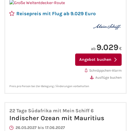
Flusskreuzfahrten
Singapur - Port Klang (Kuala Lumpur) - Colombo - Malé - Port
Louis - Le Port - Gqeberha (ehem. Port Elizabeth) - Kapstadt -
Reisepreis mit Flug ab 9.029 Euro
Walvis Bay - Praia (Santiago) - Mindelo (São Vicente) - Las
A-ROSA Flusskreuzfahrten
Palmas (Gran Canaria) - Gibraltar - Palma (Mallorca)
VIVA Cruises Flusskreuzfahrten
9.029
nicko cruises Flusskreuzfahrten
ab
€
Angebot buchen
Plantours Flusskreuzfahrten
Schnäppchen-Alarm
1AVista Flusskreuzfahrten
Ausflüge buchen
Preis pro Person bei 2er-Belegung / Änderungen vorbehalten
Phoenix Reisen Flusskreuzfahrten
Last Minute Flusskreuzfahrten
22 Tage Südafrika mit Mein Schiff 6
Indischer Ozean mit Mauritius
Fähren
26.05.2027 bis 17.06.2027