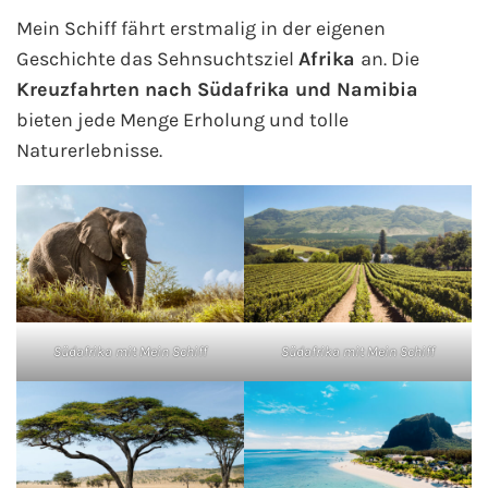
Mein Schiff fährt erstmalig in der eigenen
Fähre nach Schweden
Geschichte das Sehnsuchtsziel
Afrika
an. Die
Kreuzfahrten nach Südafrika und Namibia
Fähre nach Finnland
bieten jede Menge Erholung und tolle
Fähre nach England
Naturerlebnisse.
Fähre nach Litauen
Fähre nach Lettland
Wissenswertes
Südafrika mit Mein Schiff
Südafrika mit Mein Schiff
Kreuzfahrt-Newsletter
Kreuzfahrt-Kalender
Kreuzfahrt-Bücher