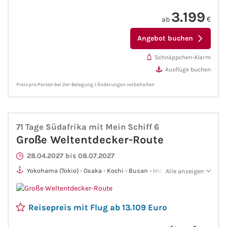
Mein Schiff Orient
3.199
ab
€
Mein Schiff Nordamerika
Angebot buchen
Schnäppchen-Alarm
Mein Schiff Transreisen
Ausflüge buchen
Preis pro Person bei 2er-Belegung / Änderungen vorbehalten
Mein Schiff Ostsee
Mein Schiff Asien
71 Tage Südafrika mit Mein Schiff 6
Große Weltentdecker-Route
Mittelmeer-Kreuzfahrt
28.04.2027 bis 08.07.2027
Kanaren-Kreuzfahrt
Yokohama (Tokio) - Osaka - Kochi - Busan - Incheon (Seoul) -
Alle anzeigen
Shanghai - Hong Kong - Halong Bay - Chan May (Da Nang) -
Phu My (Ho-Chi-Minh-Stadt) - Koh Samui - Laem Chabang
Karibik-Kreuzfahrt
(Bangkok) - Singapur - Port Klang (Kuala Lumpur) - Colombo -
Reisepreis mit Flug ab 13.109 Euro
Malé - Port Louis - Le Port - Gqeberha (ehem. Port Elizabeth) -
Kapstadt - Walvis Bay - Praia (Santiago) - Mindelo (São
Ostsee-Kreuzfahrt
Vicente) - Las Palmas (Gran Canaria) - Gibraltar - Palma