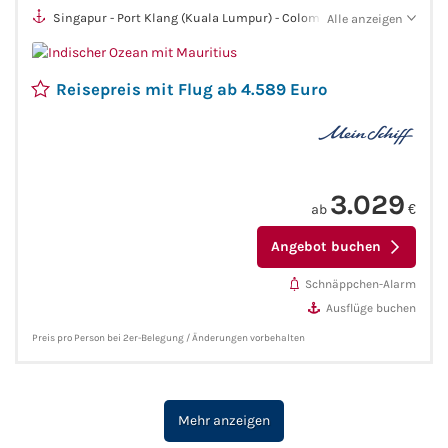
Singapur - Port Klang (Kuala Lumpur) - Colombo - Malé - Port
Fähre buchen
Alle anzeigen
Louis - Le Port - Gqeberha (ehem. Port Elizabeth) - Kapstadt
Color Line
Reisepreis mit Flug ab 4.589 Euro
DFDS Seaways
Finnlines
3.029
ab
€
FRS Baltic
Angebot buchen
Scandlines
Schnäppchen-Alarm
Ausflüge buchen
Stena Line
Preis pro Person bei 2er-Belegung / Änderungen vorbehalten
Fähre nach Dänemark
Mehr anzeigen
Fähre nach Norwegen