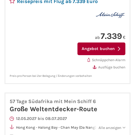
Reisepreis mit Flug ab 7.339 Euro
Phoenix Reisen
Hapag-Lloyd Cruises
7.339
ab
€
Cunard Line
Angebot buchen
Hurtigruten
Schnäppchen-Alarm
Ausflüge buchen
Norwegian Cruise Line
Preis pro Person bei 2er-Belegung / Änderungen vorbehalten
Royal Caribbean International
57 Tage Südafrika mit Mein Schiff 6
PLANTOURS Kreuzfahrten
Große Weltentdecker-Route
12.05.2027 bis 08.07.2027
Alle Reedereien
Hong Kong - Halong Bay - Chan May (Da Nang) - Phu My (Ho-
Alle anzeigen
Chi-Minh-Stadt) - Koh Samui - Laem Chabang (Bangkok) -