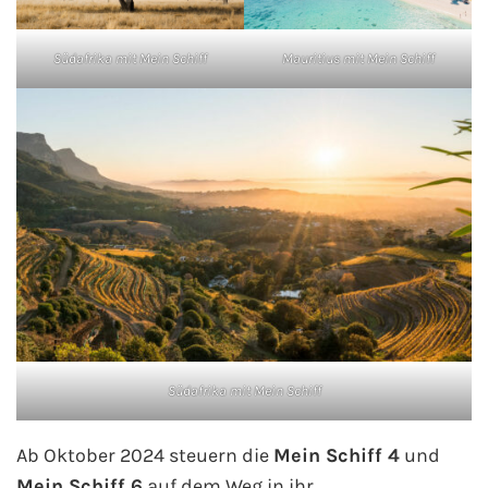
Kreuzfahrt gewinnen
Südafrika mit Mein Schiff
Mauritius mit Mein Schiff
Kreuzfahrt-Quiz
Reiseversicherungen
Flug buchen
Kreuzfahrt-Themen
Kreuzfahrt buchen
Südafrika mit Mein Schiff
Ab Oktober 2024 steuern die
Mein Schiff 4
und
Mein Schiff 6
auf dem Weg in ihr