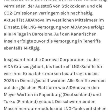
Flusskreuzfahrten
vermieden, der Ausstoß von Stickoxiden und die
CO2-Emissionen verringern sich nachhaltig.
A-ROSA Flusskreuzfahrten
Aktuell ist AIDAnova im westlichen Mittelmeer im
Einsatz. Die LNG-Versorgung von AIDAnova erfolgt
VIVA Cruises Flusskreuzfahrten
alle 14 Tage in Barcelona. Auf den Kanarischen
nicko cruises Flusskreuzfahrten
Inseln erfolgte zuvor die Versorgung in Teneriffa
ebenfalls 14-tägig.
Plantours Flusskreuzfahrten
Insgesamt hat die Carnival Corporation, zu der
1AVista Flusskreuzfahrten
AIDA Cruises gehört, bis heute elf LNG-Schiffe für
vier ihrer Kreuzfahrtmarken beauftragt die bis
Phoenix Reisen Flusskreuzfahrten
2025 in Dienst gestellt werden. Alle Schiffe werden
auf der gleichen Plattform wie AIDAnova in den
Last Minute Flusskreuzfahrten
Meyer Werften in Papenburg (Deutschland) und
Turku (Finnland) gebaut. Die schwimmenden
Fähren
Maschinenraummodule und LNG-Tanks entstehen