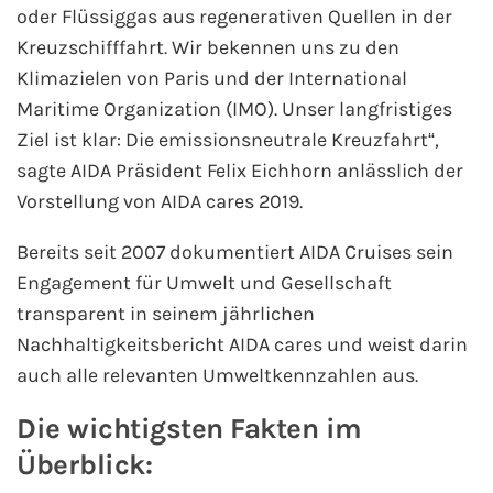
oder Flüssiggas aus regenerativen Quellen in der
Westeuropa-Kreuzfahrt
Kreuzschifffahrt. Wir bekennen uns zu den
Klimazielen von Paris und der International
Norwegen-Kreuzfahrt
Maritime Organization (IMO). Unser langfristiges
Ziel ist klar: Die emissionsneutrale Kreuzfahrt“,
Orient-Kreuzfahrt
sagte AIDA Präsident Felix Eichhorn anlässlich der
Vorstellung von AIDA cares 2019.
Weltreise-Kreuzfahrt
Bereits seit 2007 dokumentiert AIDA Cruises sein
Reedereien
Engagement für Umwelt und Gesellschaft
transparent in seinem jährlichen
AIDA Cruises
Nachhaltigkeitsbericht AIDA cares und weist darin
auch alle relevanten Umweltkennzahlen aus.
TUI Cruises
Die wichtigsten Fakten im
MSC Kreuzfahrten
Überblick:
Costa Kreuzfahrten