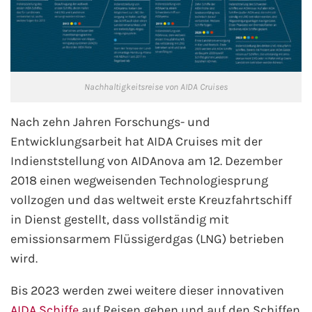
AIDA Südostasien
AIDA Weltreisen
Alle AIDA Häfen
Nachhaltigkeitsreise von AIDA Cruises
Mein Schiff Reiseziele
Nach zehn Jahren Forschungs- und
Entwicklungsarbeit hat AIDA Cruises mit der
Mein Schiff Karibik
Indienststellung von AIDAnova am 12. Dezember
2018 einen wegweisenden Technologiesprung
Mein Schiff Kanaren
vollzogen und das weltweit erste Kreuzfahrtschiff
in Dienst gestellt, dass vollständig mit
Mein Schiff Norwegen
emissionsarmem Flüssigerdgas (LNG) betrieben
Mein Schiff Mittelmeer
wird.
Bis 2023 werden zwei weitere dieser innovativen
Mein Schiff Westeuropa
AIDA Schiffe
auf Reisen gehen und auf den Schiffen