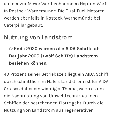
auf der zur Meyer Werft gehörenden Neptun Werft
Fähre buchen
in Rostock-Warnemünde. Die Dual-Fuel-Motoren
werden ebenfalls in Rostock-Warnemünde bei
Color Line
Caterpillar gebaut.
DFDS Seaways
Nutzung von Landstrom
Finnlines
Ende 2020 werden alle AIDA Schiffe ab
Baujahr 2000 (zwölf Schiffe) Landstrom
FRS Baltic
beziehen können.
Scandlines
40 Prozent seiner Betriebszeit liegt ein AIDA Schiff
durchschnittlich im Hafen. Landstrom ist für AIDA
Stena Line
Cruises daher ein wichtiges Thema, wenn es um
die Nachrüstung von Umwelttechnik auf den
Fähre nach Dänemark
Schiffen der bestehenden Flotte geht. Durch die
Fähre nach Norwegen
Nutzung von Landstrom aus regenerativen