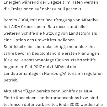
Energien während der Liegezeit im Hafen werden
Fähre nach Schweden
die Emissionen auf nahezu null gesenkt.
Fähre nach Finnland
Bereits 2004, mit der Beauftragung von AIDAdiva,
hat AIDA Cruises beim Bau dieses und aller
Fähre nach England
weiteren Schiffe die Nutzung von Landstrom als
eine Option des umweltfreundlichen
Fähre nach Litauen
Schiffsbetriebes berücksichtigt, mehr als zehn
Jahre bevor in Deutschland die ersten Planungen
Fähre nach Lettland
für eine Landstromanlage für Kreuzfahrtschiffe
begannen. Seit 2017 nutzt AIDAsol die
Wissenswertes
Landstromanlage in Hamburg-Altona im regulären
Betrieb.
Kreuzfahrt-Newsletter
Aktuell verfügen bereits zehn Schiffe der AIDA
Kreuzfahrt-Kalender
Flotte über einen Landstromanschluss bzw. sind
technisch dafür vorbereitet. Ende 2020 werden alle
Kreuzfahrt-Bücher