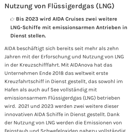
Nutzung von Flüssigerdgas (LNG)
Phoenix Reisen
Bis 2023 wird AIDA Cruises zwei weitere
LNG-Schiffe mit emissionsarmen Antrieben in
Hapag-Lloyd Cruises
Dienst stellen.
Cunard Line
AIDA beschäftigt sich bereits seit mehr als zehn
Jahren mit der Erforschung und Nutzung von LNG
Hurtigruten
in der Kreuzschifffahrt. Mit AIDAnova hat das
Unternehmen Ende 2018 das weltweit erste
Norwegian Cruise Line
Kreuzfahrtschiff in Dienst gestellt, das sowohl im
Royal Caribbean International
Hafen als auch auf See vollständig mit
emissionsarmem Flüssigerdgas (LNG) betrieben
PLANTOURS Kreuzfahrten
wird. 2021 und 2023 werden zwei weitere dieser
innovativen AIDA Schiffe in Dienst gestellt. Dank
Alle Reedereien
der Nutzung von LNG werden die Emissionen von
Feinstaub und Schwefeloxiden nahezu vollständig