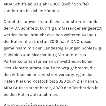
AIDA Schiffe ab Baujahr 2000 (zwölf Schiffe)
Kreuzfahrt gewinnen
Landstrom beziehen können.
Damit die umweltfreundliche Landstromtechnik
Kreuzfahrt-Quiz
der AIDA Schiffe zukünftig umfassender eingesetzt
Reiseversicherungen
werden kann, braucht es einen weiteren Ausbau
der Hafeninfrastruktur. 2018 hat AIDA Cruises
Flug buchen
gemeinsam mit den Landesregierungen Schleswig-
Holsteins und Mecklenburg-Vorpommerns
Kreuzfahrt-Themen
Partnerschaften für einen umweltfreundlichen
Kreuzfahrttourismus auf den Weg gebracht, die
Kreuzfahrt buchen
den Aufbau einer Landstromversorgung in den
Häfen Kiel und Rostock bis 2020 zum Ziel haben.
AIDA Cruises steht bereit, 2020 den Testbetrieb in
beiden Häfen aufzunehmen.
Abgasreinigunssysteme