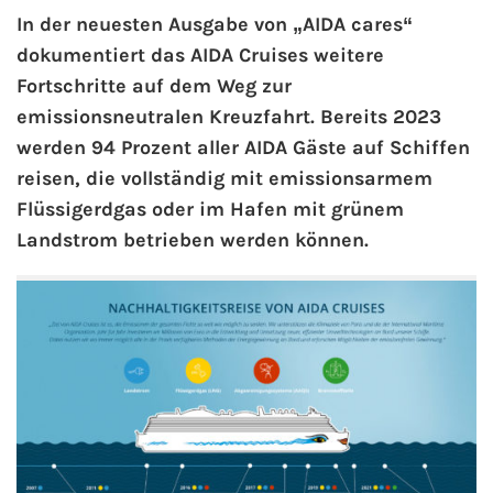
In der neuesten Ausgabe von „AIDA cares“
dokumentiert das AIDA Cruises weitere
AIDA Kanaren & Madeira
Fortschritte auf dem Weg zur
AIDA Nordeuropa
emissionsneutralen Kreuzfahrt. Bereits 2023
werden 94 Prozent aller AIDA Gäste auf Schiffen
AIDA Norwegen
reisen, die vollständig mit emissionsarmem
Flüssigerdgas oder im Hafen mit grünem
AIDA Westeuropa
Landstrom betrieben werden können.
AIDA Ostsee
AIDA Orient
AIDA Adria
AIDA Nordamerika