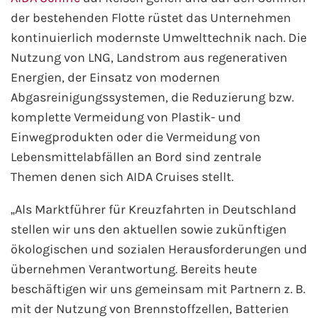
Mein Schiff Orient
der bestehenden Flotte rüstet das Unternehmen
kontinuierlich modernste Umwelttechnik nach. Die
Mein Schiff Nordamerika
Nutzung von LNG, Landstrom aus regenerativen
Energien, der Einsatz von modernen
Mein Schiff Transreisen
Abgasreinigungssystemen, die Reduzierung bzw.
komplette Vermeidung von Plastik- und
Mein Schiff Ostsee
Einwegprodukten oder die Vermeidung von
Lebensmittelabfällen an Bord sind zentrale
Mein Schiff Asien
Themen denen sich AIDA Cruises stellt.
Mittelmeer-Kreuzfahrt
„Als Marktführer für Kreuzfahrten in Deutschland
stellen wir uns den aktuellen sowie zukünftigen
Kanaren-Kreuzfahrt
ökologischen und sozialen Herausforderungen und
übernehmen Verantwortung. Bereits heute
Karibik-Kreuzfahrt
beschäftigen wir uns gemeinsam mit Partnern z. B.
Ostsee-Kreuzfahrt
mit der Nutzung von Brennstoffzellen, Batterien