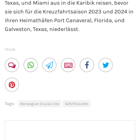
Texas, und Miami aus in die Karibik reisen, bevor
Fähre buchen
sie sich für die Kreuzfahrtsaison 2023 und 2024 in
ihren Heimathäfen Port Canaveral, Florida, und
Color Line
Galveston, Texas, niederlässt.
DFDS Seaways
TEILEN
Finnlines
FRS Baltic
Scandlines
Stena Line
Tags:
Norwegian Cruise Line
Schiffstaufen
Fähre nach Dänemark
Fähre nach Norwegen