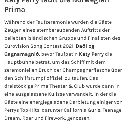
AIDA Südostasien
Prima
AIDA Weltreisen
Während der Taufzeremonie wurden die Gäste
Zeugen eines atemberaubenden Auftritts der
Alle AIDA Häfen
beliebten isländischen Gruppe und Finalisten des
Eurovision Song Contest 2021,
Daði og
Mein Schiff Reiseziele
Gagnamagnið
, bevor Taufpatin
Katy Perry
die
Hauptbühne betrat, um das Schiff mit dem
Mein Schiff Karibik
zeremoniellen Bruch der Champagnerflasche über
Mein Schiff Kanaren
den Schiffsrumpf offiziell zu taufen. Das
dreistöckige Prima Theater & Club wurde dann in
Mein Schiff Norwegen
eine ausgelassene Kulisse verwandelt, in der die
Gäste eine energiegeladene Darbietung einiger von
Mein Schiff Mittelmeer
Perrys Top-Hits, darunter California Gurls, Teenage
Dream, Roar und Firework, genossen.
Mein Schiff Westeuropa