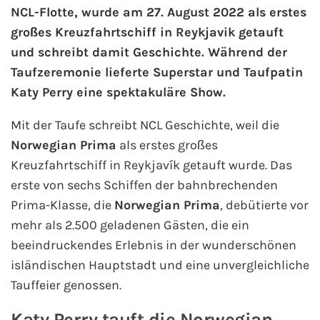
NCL-Flotte, wurde am 27. August 2022 als erstes
großes Kreuzfahrtschiff in Reykjavik getauft
AIDA Kanaren & Madeira
und schreibt damit Geschichte. Während der
Taufzeremonie lieferte Superstar und Taufpatin
AIDA Nordeuropa
Katy Perry eine spektakuläre Show.
AIDA Norwegen
Mit der Taufe schreibt NCL Geschichte, weil die
Norwegian Prima
als erstes großes
AIDA Westeuropa
Kreuzfahrtschiff in Reykjavík getauft wurde. Das
AIDA Ostsee
erste von sechs Schiffen der bahnbrechenden
Prima-Klasse, die
Norwegian Prima
, debütierte vor
AIDA Orient
mehr als 2.500 geladenen Gästen, die ein
beeindruckendes Erlebnis in der wunderschönen
AIDA Adria
isländischen Hauptstadt und eine unvergleichliche
Tauffeier genossen.
AIDA Nordamerika
Katy Perry tauft die Norwegian