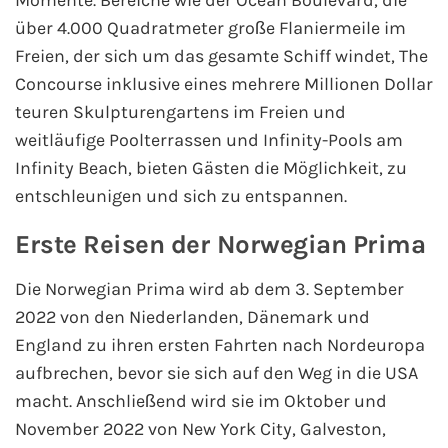
Flusskreuzfahrten
über 4.000 Quadratmeter große Flaniermeile im
Freien, der sich um das gesamte Schiff windet, The
A-ROSA Flusskreuzfahrten
Concourse inklusive eines mehrere Millionen Dollar
VIVA Cruises Flusskreuzfahrten
teuren Skulpturengartens im Freien und
weitläufige Poolterrassen und Infinity-Pools am
nicko cruises Flusskreuzfahrten
Infinity Beach, bieten Gästen die Möglichkeit, zu
entschleunigen und sich zu entspannen.
Plantours Flusskreuzfahrten
Erste Reisen der Norwegian Prima
1AVista Flusskreuzfahrten
Die Norwegian Prima wird ab dem 3. September
Phoenix Reisen Flusskreuzfahrten
2022 von den Niederlanden, Dänemark und
England zu ihren ersten Fahrten nach Nordeuropa
Last Minute Flusskreuzfahrten
aufbrechen, bevor sie sich auf den Weg in die USA
macht. Anschließend wird sie im Oktober und
Fähren
November 2022 von New York City, Galveston,