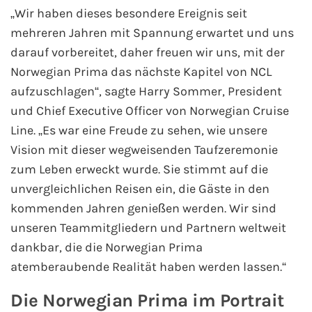
„Wir haben dieses besondere Ereignis seit
Westeuropa-Kreuzfahrt
mehreren Jahren mit Spannung erwartet und uns
darauf vorbereitet, daher freuen wir uns, mit der
Norwegen-Kreuzfahrt
Norwegian Prima das nächste Kapitel von NCL
aufzuschlagen“, sagte Harry Sommer, President
Orient-Kreuzfahrt
und Chief Executive Officer von Norwegian Cruise
Line. „Es war eine Freude zu sehen, wie unsere
Weltreise-Kreuzfahrt
Vision mit dieser wegweisenden Taufzeremonie
Reedereien
zum Leben erweckt wurde. Sie stimmt auf die
unvergleichlichen Reisen ein, die Gäste in den
AIDA Cruises
kommenden Jahren genießen werden. Wir sind
unseren Teammitgliedern und Partnern weltweit
TUI Cruises
dankbar, die die Norwegian Prima
atemberaubende Realität haben werden lassen.“
MSC Kreuzfahrten
Die Norwegian Prima im Portrait
Costa Kreuzfahrten