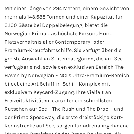
Mit einer Länge von 294 Metern, einem Gewicht von
Phoenix Reisen
mehr als 143.535 Tonnen und einer Kapazität für
3.100 Gäste bei Doppelbelegung, bietet die
Hapag-Lloyd Cruises
Norwegian Prima das höchste Personal- und
Platzverhältnis aller Contemporary- oder
Cunard Line
Premium-Kreuzfahrtschiffe. Sie verfügt über die
größte Auswahl an Suitenkategorien, die auf See
Hurtigruten
verfügbar sind, sowie den exklusiven Bereich The
Norwegian Cruise Line
Haven by Norwegian – NCLs Ultra-Premium-Bereich
bildet eine Art Schiff-in-Schiff-Komplex mit
Royal Caribbean International
exklusivem Keycard-Zugang. Ihre Vielfalt an
Freizeitaktivitäten, darunter die schnellsten
PLANTOURS Kreuzfahrten
Rutschen auf See – The Rush und The Drop – und
der Prima Speedway, die erste dreistöckige Kart-
Alle Reedereien
Rennstrecke auf See, sorgen für adrenalingeladene
Momente. Bereiche wie der Ocean Boulevard, die