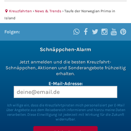
Kreuzfahrten
›
News & Trends
›
Taufe der Norwegian Prima in
Island
Folgen:
Schnäppchen-Alarm
Jetzt anmelden und die besten Kreuzfahrt-
Schnäppchen, Aktionen und Sonderangebote frühzeitig
erhalten.
E-Mail-Adresse:
Ich willige ein, dass die Kreuzfahrtpiraten mich personalisiert per E-Mail
über Angebote aus dem Reisebereich informieren und hierzu meine Daten
verarbeiten. Diese Einwilligung ist jederzeit mit Wirkung für die Zukunft
widerrufbar.