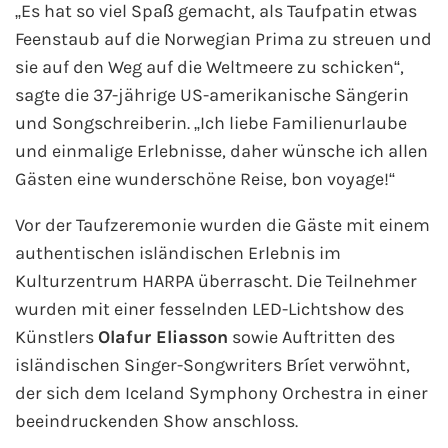
„Es hat so viel Spaß gemacht, als Taufpatin etwas
Mein Schiff Orient
Feenstaub auf die Norwegian Prima zu streuen und
sie auf den Weg auf die Weltmeere zu schicken“,
Mein Schiff Nordamerika
sagte die 37-jährige US-amerikanische Sängerin
und Songschreiberin. „Ich liebe Familienurlaube
Mein Schiff Transreisen
und einmalige Erlebnisse, daher wünsche ich allen
Mein Schiff Ostsee
Gästen eine wunderschöne Reise, bon voyage!“
Vor der Taufzeremonie wurden die Gäste mit einem
Mein Schiff Asien
authentischen isländischen Erlebnis im
Mittelmeer-Kreuzfahrt
Kulturzentrum HARPA überrascht. Die Teilnehmer
wurden mit einer fesselnden LED-Lichtshow des
Kanaren-Kreuzfahrt
Künstlers
Olafur Eliasson
sowie Auftritten des
isländischen Singer-Songwriters Bríet verwöhnt,
Karibik-Kreuzfahrt
der sich dem Iceland Symphony Orchestra in einer
beeindruckenden Show anschloss.
Ostsee-Kreuzfahrt