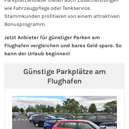
wie Fahrzeugpflege oder Tankservice.
Phoenix Reisen
Stammkunden profitieren von einem attraktiven
Bonusprogramm.
Hapag-Lloyd Cruises
Jetzt Anbieter für günstiger Parken am
Cunard Line
Flughafen vergleichen und bares Geld spare. So
kann der Urlaub beginnen!
Hurtigruten
Günstige Parkplätze am
Norwegian Cruise Line
Flughafen
Royal Caribbean International
PLANTOURS Kreuzfahrten
Alle Reedereien