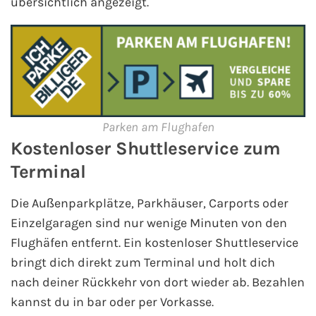
übersichtlich angezeigt.
AIDA Südostasien
AIDA Weltreisen
Alle AIDA Häfen
Mein Schiff Reiseziele
Parken am Flughafen
Kostenloser Shuttleservice zum
Mein Schiff Karibik
Terminal
Mein Schiff Kanaren
Die Außenparkplätze, Parkhäuser, Carports oder
Einzelgaragen sind nur wenige Minuten von den
Mein Schiff Norwegen
Flughäfen entfernt. Ein kostenloser Shuttleservice
Mein Schiff Mittelmeer
bringt dich direkt zum Terminal und holt dich
nach deiner Rückkehr von dort wieder ab. Bezahlen
Mein Schiff Westeuropa
kannst du in bar oder per Vorkasse.