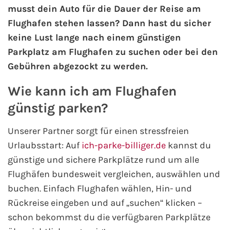
musst dein Auto für die Dauer der Reise am
Flughafen stehen lassen? Dann hast du sicher
AIDA Kanaren & Madeira
keine Lust lange nach einem günstigen
Parkplatz am Flughafen zu suchen oder bei den
AIDA Nordeuropa
Gebühren abgezockt zu werden.
AIDA Norwegen
Wie kann ich am Flughafen
AIDA Westeuropa
günstig parken?
Unserer Partner sorgt für einen stressfreien
AIDA Ostsee
Urlaubsstart: Auf
ich-parke-billiger.de
kannst du
AIDA Orient
günstige und sichere Parkplätze rund um alle
Flughäfen bundesweit vergleichen, auswählen und
AIDA Adria
buchen. Einfach Flughafen wählen, Hin- und
Rückreise eingeben und auf „suchen“ klicken –
AIDA Nordamerika
schon bekommst du die verfügbaren Parkplätze