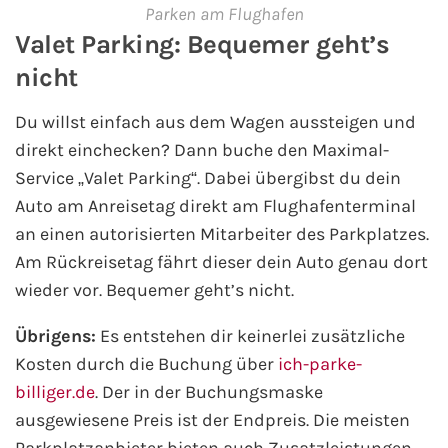
Parken am Flughafen
Westeuropa-Kreuzfahrt
Valet Parking: Bequemer geht’s
nicht
Norwegen-Kreuzfahrt
Du willst einfach aus dem Wagen aussteigen und
Orient-Kreuzfahrt
direkt einchecken? Dann buche den Maximal-
Service „Valet Parking“. Dabei übergibst du dein
Weltreise-Kreuzfahrt
Auto am Anreisetag direkt am Flughafenterminal
an einen autorisierten Mitarbeiter des Parkplatzes.
Reedereien
Am Rückreisetag fährt dieser dein Auto genau dort
wieder vor. Bequemer geht’s nicht.
AIDA Cruises
Übrigens:
Es entstehen dir keinerlei zusätzliche
TUI Cruises
Kosten durch die Buchung über
ich-parke-
billiger.de
. Der in der Buchungsmaske
MSC Kreuzfahrten
ausgewiesene Preis ist der Endpreis. Die meisten
Costa Kreuzfahrten
Parkplatzanbieter bieten auch Zusatzleistungen