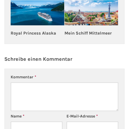
Kreuzfahrt gewinnen
Kreuzfahrt-Quiz
Royal Princess Alaska
Mein Schiff Mittelmeer
Reiseversicherungen
Flug buchen
Schreibe einen Kommentar
Kreuzfahrt-Themen
Kommentar
*
Kreuzfahrt buchen
Name
*
E-Mail-Adresse
*