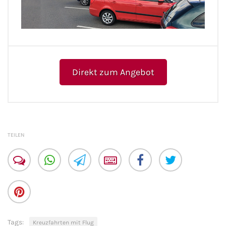
Flusskreuzfahrten
A-ROSA Flusskreuzfahrten
VIVA Cruises Flusskreuzfahrten
Direkt zum Angebot
nicko cruises Flusskreuzfahrten
Plantours Flusskreuzfahrten
1AVista Flusskreuzfahrten
TEILEN
Phoenix Reisen Flusskreuzfahrten
Last Minute Flusskreuzfahrten
Fähren
Tags:
Kreuzfahrten mit Flug