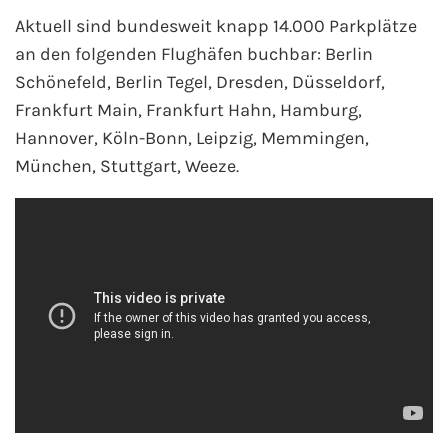
Mein Schiff Orient
Aktuell sind bundesweit knapp 14.000 Parkplätze
an den folgenden Flughäfen buchbar: Berlin
Mein Schiff Nordamerika
Schönefeld, Berlin Tegel, Dresden, Düsseldorf,
Frankfurt Main, Frankfurt Hahn, Hamburg,
Mein Schiff Transreisen
Hannover, Köln-Bonn, Leipzig, Memmingen,
München, Stuttgart, Weeze.
Mein Schiff Ostsee
Mein Schiff Asien
Mittelmeer-Kreuzfahrt
Kanaren-Kreuzfahrt
Karibik-Kreuzfahrt
Ostsee-Kreuzfahrt