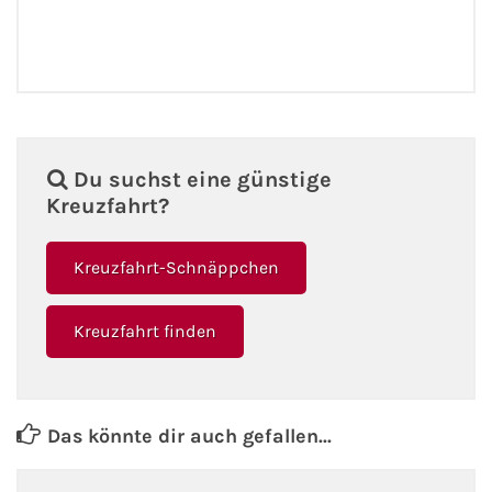
Fähre nach Schweden
Fähre nach Finnland
Fähre nach England
Du suchst eine günstige
Fähre nach Litauen
Kreuzfahrt?
Fähre nach Lettland
Kreuzfahrt-Schnäppchen
Wissenswertes
Kreuzfahrt finden
Kreuzfahrt-Newsletter
Kreuzfahrt-Kalender
Das könnte dir auch gefallen...
Kreuzfahrt-Bücher