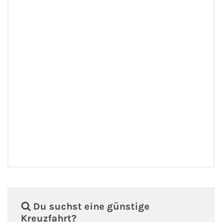
Flusskreuzfahrten
A-ROSA Flusskreuzfahrten
VIVA Cruises Flusskreuzfahrten
nicko cruises Flusskreuzfahrten
Plantours Flusskreuzfahrten
1AVista Flusskreuzfahrten
Phoenix Reisen Flusskreuzfahrten
Last Minute Flusskreuzfahrten
Fähren
Du suchst eine günstige
Kreuzfahrt?