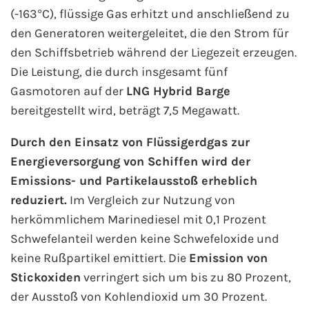
(-163°C), flüssige Gas erhitzt und anschließend zu
Mein Schiff Orient
den Generatoren weitergeleitet, die den Strom für
Mein Schiff Nordamerika
den Schiffsbetrieb während der Liegezeit erzeugen.
Die Leistung, die durch insgesamt fünf
Mein Schiff Transreisen
Gasmotoren auf der
LNG Hybrid Barge
bereitgestellt wird, beträgt 7,5 Megawatt.
Mein Schiff Ostsee
Durch den Einsatz von Flüssigerdgas zur
Mein Schiff Asien
Energieversorgung von Schiffen wird der
Emissions- und Partikelausstoß erheblich
Mittelmeer-Kreuzfahrt
reduziert.
Im Vergleich zur Nutzung von
herkömmlichem Marinediesel mit 0,1 Prozent
Kanaren-Kreuzfahrt
Schwefelanteil werden keine Schwefeloxide und
keine Rußpartikel emittiert. Die
Emission von
Karibik-Kreuzfahrt
Stickoxiden
verringert sich um bis zu 80 Prozent,
der Ausstoß von Kohlendioxid um 30 Prozent.
Ostsee-Kreuzfahrt