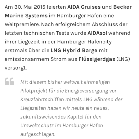
Am 30. Mai 2015 feierten
AIDA Cruises
und
Becker
Marine Systems
im Hamburger Hafen eine
AIDA Kanaren & Madeira
Weltpremiere. Nach erfolgreichem Abschluss der
AIDA Nordeuropa
letzten technischen Tests wurde
AIDAsol
während
ihrer Liegezeit in der Hamburger Hafencity
AIDA Norwegen
erstmals über die
LNG Hybrid Barge
mit
emissionsarmem Strom aus
Flüssigerdgas
(LNG)
AIDA Westeuropa
versorgt.
AIDA Ostsee
Mit diesem bisher weltweit einmaligen
Pilotprojekt für die Energieversorgung von
AIDA Orient
Kreuzfahrtschiffen mittels LNG während der
Liegezeiten haben wir heute ein neues,
AIDA Adria
zukunftsweisendes Kapitel für den
Umweltschutz im Hamburger Hafen
AIDA Nordamerika
aufgeschlagen.