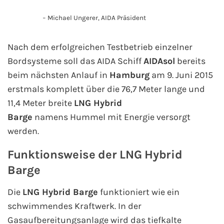
AIDA Südostasien
Michael Ungerer, AIDA Präsident
AIDA Weltreisen
Nach dem erfolgreichen Testbetrieb einzelner
Alle AIDA Häfen
Bordsysteme soll das AIDA Schiff
AIDAsol
bereits
beim nächsten Anlauf in
Hamburg
am 9. Juni 2015
Mein Schiff Reiseziele
erstmals komplett über die 76,7 Meter lange und
11,4 Meter breite
LNG Hybrid
Mein Schiff Karibik
Barge
namens Hummel mit Energie versorgt
werden.
Mein Schiff Kanaren
Funktionsweise der LNG Hybrid
Mein Schiff Norwegen
Barge
Mein Schiff Mittelmeer
Die
LNG Hybrid Barge
funktioniert wie ein
schwimmendes Kraftwerk. In der
Mein Schiff Westeuropa
Gasaufbereitungsanlage wird das tiefkalte