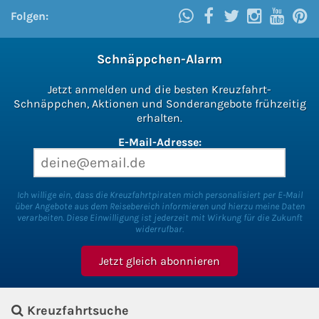
Folgen:
Kreuzfahrt gewinnen
Schnäppchen-Alarm
Kreuzfahrt-Quiz
Jetzt anmelden und die besten Kreuzfahrt-
Reiseversicherungen
Schnäppchen, Aktionen und Sonderangebote frühzeitig
erhalten.
Flug buchen
E-Mail-Adresse:
Kreuzfahrt-Themen
Ich willige ein, dass die Kreuzfahrtpiraten mich personalisiert per E-Mail
über Angebote aus dem Reisebereich informieren und hierzu meine Daten
Kreuzfahrt buchen
verarbeiten. Diese Einwilligung ist jederzeit mit Wirkung für die Zukunft
widerrufbar.
Kreuzfahrtsuche