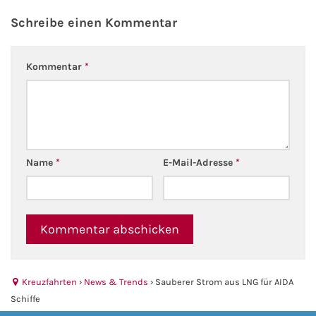
Schreibe einen Kommentar
Fähre nach Schweden
Fähre nach Finnland
Kommentar
*
Fähre nach England
Fähre nach Litauen
Name
*
E-Mail-Adresse
*
Fähre nach Lettland
Wissenswertes
Kreuzfahrt-Newsletter
Kreuzfahrt-Kalender
Kreuzfahrten
›
News & Trends
›
Sauberer Strom aus LNG für AIDA
Schiffe
Kreuzfahrt-Bücher