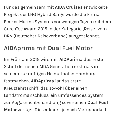
Für das gemeinsam mit
AIDA Cruises
entwickelte
Westeuropa-Kreuzfahrt
Projekt der LNG Hybrid Barge wurde die Firma
Becker Marine Systems vor wenigen Tagen mit dem
Norwegen-Kreuzfahrt
GreenTec Award 2015 in der Kategorie „Reise“ vom
Orient-Kreuzfahrt
DRV (Deutscher Reiseverband) ausgezeichnet.
AIDAprima mit Dual Fuel Motor
Weltreise-Kreuzfahrt
Im Frühjahr 2016 wird mit
AIDAprima
das erste
Reedereien
Schiff der neuen AIDA Generation erstmals in
seinem zukünftigen Heimathafen Hamburg
AIDA Cruises
festmachen.
AIDAprima
ist das erste
TUI Cruises
Kreuzfahrtschiff, das sowohl über einen
Landstromanschluss, ein umfassendes System
MSC Kreuzfahrten
zur Abgasnachbehandlung sowie einen
Dual Fuel
Motor
verfügt. Dieser kann, je nach Verfügbarkeit,
Costa Kreuzfahrten