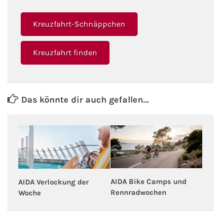
Fähre buchen
Kreuzfahrt-Schnäppchen
Color Line
Kreuzfahrt finden
DFDS Seaways
Finnlines
Das könnte dir auch gefallen...
FRS Baltic
Scandlines
Stena Line
AIDA Bike Camps und
AIDA Verlockung der
Fähre nach Dänemark
Rennradwochen
Woche
Fähre nach Norwegen