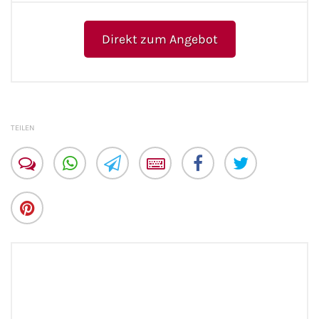
Flusskreuzfahrten
Direkt zum Angebot
A-ROSA Flusskreuzfahrten
VIVA Cruises Flusskreuzfahrten
nicko cruises Flusskreuzfahrten
TEILEN
Plantours Flusskreuzfahrten
1AVista Flusskreuzfahrten
Phoenix Reisen Flusskreuzfahrten
Last Minute Flusskreuzfahrten
Fähren