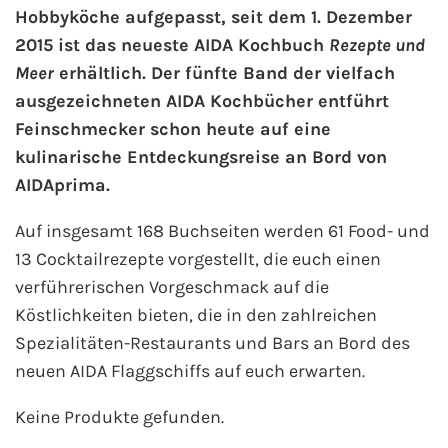
Hobbyköche aufgepasst, seit dem 1. Dezember
2015 ist das neueste AIDA Kochbuch
Rezepte und
AIDA Kanaren & Madeira
Meer
erhältlich. Der fünfte Band der vielfach
ausgezeichneten AIDA Kochbücher entführt
AIDA Nordeuropa
Feinschmecker schon heute auf eine
AIDA Norwegen
kulinarische Entdeckungsreise an Bord von
AIDAprima.
AIDA Westeuropa
Auf insgesamt 168 Buchseiten werden 61 Food- und
AIDA Ostsee
13 Cocktailrezepte vorgestellt, die euch einen
verführerischen Vorgeschmack auf die
AIDA Orient
Köstlichkeiten bieten, die in den zahlreichen
Spezialitäten-Restaurants und Bars an Bord des
AIDA Adria
neuen AIDA Flaggschiffs auf euch erwarten.
AIDA Nordamerika
Keine Produkte gefunden.