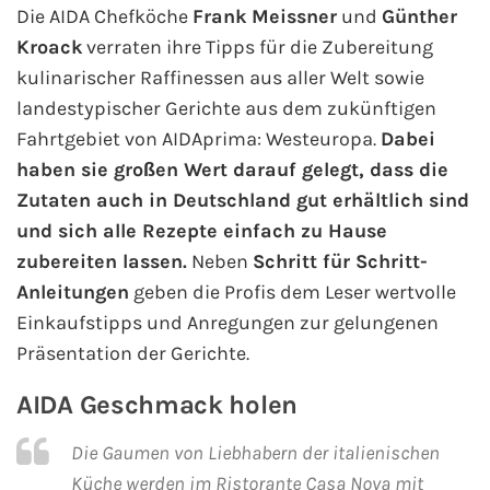
AIDA Südostasien
Die AIDA Chefköche
Frank Meissner
und
Günther
Kroack
verraten ihre Tipps für die Zubereitung
AIDA Weltreisen
kulinarischer Raffinessen aus aller Welt sowie
landestypischer Gerichte aus dem zukünftigen
Alle AIDA Häfen
Fahrtgebiet von AIDAprima: Westeuropa.
Dabei
haben sie großen Wert darauf gelegt, dass die
Mein Schiff Reiseziele
Zutaten auch in Deutschland gut erhältlich sind
und sich alle Rezepte einfach zu Hause
Mein Schiff Karibik
zubereiten lassen.
Neben
Schritt für Schritt-
Anleitungen
geben die Profis dem Leser wertvolle
Mein Schiff Kanaren
Einkaufstipps und Anregungen zur gelungenen
Mein Schiff Norwegen
Präsentation der Gerichte.
AIDA Geschmack holen
Mein Schiff Mittelmeer
Die Gaumen von Liebhabern der italienischen
Mein Schiff Westeuropa
Küche werden im Ristorante Casa Nova mit