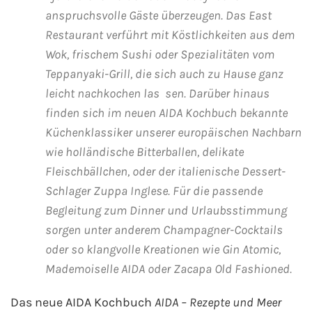
anspruchsvolle Gäste überzeugen. Das East
Westeuropa-Kreuzfahrt
Restaurant verführt mit Köstlichkeiten aus dem
Wok, frischem Sushi oder Spezialitäten vom
Norwegen-Kreuzfahrt
Teppanyaki-Grill, die sich auch zu Hause ganz
leicht nachkochen las sen. Darüber hinaus
Orient-Kreuzfahrt
finden sich im neuen AIDA Kochbuch bekannte
Weltreise-Kreuzfahrt
Küchenklassiker unserer europäischen Nachbarn
wie holländische Bitterballen, delikate
Reedereien
Fleischbällchen, oder der italienische Dessert-
Schlager Zuppa Inglese. Für die passende
AIDA Cruises
Begleitung zum Dinner und Urlaubsstimmung
sorgen unter anderem Champagner-Cocktails
TUI Cruises
oder so klangvolle Kreationen wie Gin Atomic,
Mademoiselle AIDA oder Zacapa Old Fashioned.
MSC Kreuzfahrten
Das neue AIDA Kochbuch
AIDA – Rezepte und Meer
Costa Kreuzfahrten