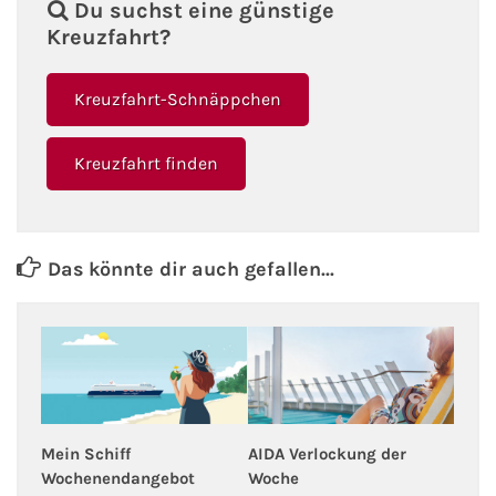
Du suchst eine günstige
Fähre nach Schweden
Kreuzfahrt?
Fähre nach Finnland
Kreuzfahrt-Schnäppchen
Fähre nach England
Kreuzfahrt finden
Fähre nach Litauen
Fähre nach Lettland
Das könnte dir auch gefallen...
Wissenswertes
Kreuzfahrt-Newsletter
Kreuzfahrt-Kalender
Mein Schiff
AIDA Verlockung der
Wochenendangebot
Woche
Kreuzfahrt-Bücher