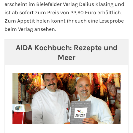
erscheint im Bielefelder Verlag Delius Klasing und
ist ab sofort zum Preis von 22,90 Euro erhältlich.
Phoenix Reisen
Zum Appetit holen könnt ihr euch eine Leseprobe
Hapag-Lloyd Cruises
beim Verlag ansehen.
Cunard Line
AIDA Kochbuch: Rezepte und
Meer
Hurtigruten
Norwegian Cruise Line
Royal Caribbean International
PLANTOURS Kreuzfahrten
Alle Reedereien