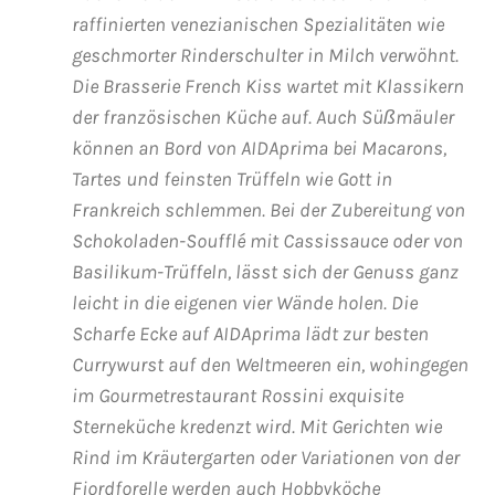
raffinierten venezianischen Spezialitäten wie
Mein Schiff Orient
geschmorter Rinderschulter in Milch verwöhnt.
Mein Schiff Nordamerika
Die Brasserie French Kiss wartet mit Klassikern
der französischen Küche auf. Auch Süßmäuler
Mein Schiff Transreisen
können an Bord von AIDAprima bei Macarons,
Tartes und feinsten Trüffeln wie Gott in
Mein Schiff Ostsee
Frankreich schlemmen. Bei der Zubereitung von
Schokoladen-Soufflé mit Cassissauce oder von
Mein Schiff Asien
Basilikum-Trüffeln, lässt sich der Genuss ganz
leicht in die eigenen vier Wände holen. Die
Mittelmeer-Kreuzfahrt
Scharfe Ecke auf AIDAprima lädt zur besten
Kanaren-Kreuzfahrt
Currywurst auf den Weltmeeren ein, wohingegen
im Gourmetrestaurant Rossini exquisite
Karibik-Kreuzfahrt
Sterneküche kredenzt wird. Mit Gerichten wie
Rind im Kräutergarten oder Variationen von der
Ostsee-Kreuzfahrt
Fjordforelle werden auch Hobbyköche