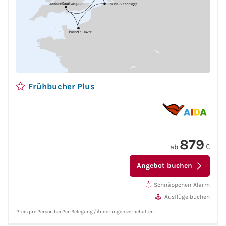
Fähre nach Schweden
Fähre nach Finnland
Fähre nach England
Frühbucher Plus
Fähre nach Litauen
Fähre nach Lettland
879
Wissenswertes
ab
€
Angebot buchen
Kreuzfahrt-Newsletter
Schnäppchen-Alarm
Kreuzfahrt-Kalender
Ausflüge buchen
Preis pro Person bei 2er-Belegung / Änderungen vorbehalten
Kreuzfahrt-Bücher