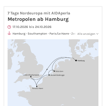
Kreuzfahrt gewinnen
7 Tage Nordeuropa mit AIDAperla
Metropolen ab Hamburg
Kreuzfahrt-Quiz
17.10.2026 bis 24.10.2026
Hamburg - Southampton - Paris/Le Havre - Zeebrügge -
Reiseversicherungen
Alle anzeigen
Rotterdam - Hamburg
Flug buchen
Kreuzfahrt-Themen
Kreuzfahrt buchen