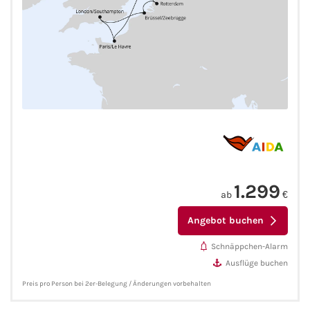
Mein Schiff Orient
Mein Schiff Nordamerika
Mein Schiff Transreisen
Mein Schiff Ostsee
Mein Schiff Asien
1.299
Mittelmeer-Kreuzfahrt
ab
€
Angebot buchen
Kanaren-Kreuzfahrt
Schnäppchen-Alarm
Karibik-Kreuzfahrt
Ausflüge buchen
Preis pro Person bei 2er-Belegung / Änderungen vorbehalten
Ostsee-Kreuzfahrt