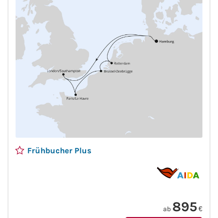
Flusskreuzfahrten
A-ROSA Flusskreuzfahrten
VIVA Cruises Flusskreuzfahrten
nicko cruises Flusskreuzfahrten
Plantours Flusskreuzfahrten
1AVista Flusskreuzfahrten
Frühbucher Plus
Phoenix Reisen Flusskreuzfahrten
Last Minute Flusskreuzfahrten
Fähren
895
ab
€