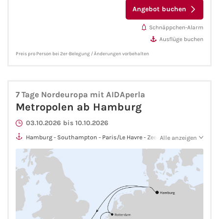
Fähre buchen
Angebot buchen
Schnäppchen-Alarm
Color Line
Ausflüge buchen
Preis pro Person bei 2er-Belegung / Änderungen vorbehalten
DFDS Seaways
Finnlines
7 Tage Nordeuropa mit AIDAperla
Metropolen ab Hamburg
FRS Baltic
03.10.2026 bis 10.10.2026
Scandlines
Hamburg - Southampton - Paris/Le Havre - Zeebrügge -
Alle anzeigen
Rotterdam - Hamburg
Stena Line
Fähre nach Dänemark
Fähre nach Norwegen