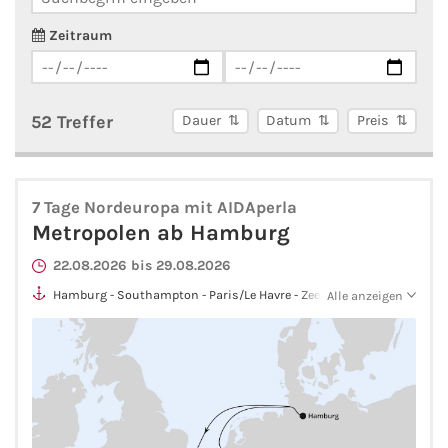
AIDA Südostasien
Zeitraum
AIDA Weltreisen
Alle AIDA Häfen
52 Treffer
Dauer
Datum
Preis
Mein Schiff Reiseziele
7 Tage Nordeuropa mit AIDAperla
Mein Schiff Karibik
Metropolen ab Hamburg
22.08.2026 bis 29.08.2026
Mein Schiff Kanaren
Hamburg - Southampton - Paris/Le Havre - Zeebrügge -
Alle anzeigen
Rotterdam - Hamburg
Mein Schiff Norwegen
Mein Schiff Mittelmeer
Mein Schiff Westeuropa