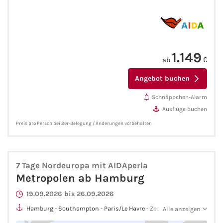
Phoenix Reisen
Hapag-Lloyd Cruises
1.149
ab
€
Cunard Line
Angebot buchen
Schnäppchen-Alarm
Hurtigruten
Ausflüge buchen
Norwegian Cruise Line
Preis pro Person bei 2er-Belegung / Änderungen vorbehalten
Royal Caribbean International
7 Tage Nordeuropa mit AIDAperla
PLANTOURS Kreuzfahrten
Metropolen ab Hamburg
19.09.2026 bis 26.09.2026
Alle Reedereien
Hamburg - Southampton - Paris/Le Havre - Zeebrügge -
Alle anzeigen
Rotterdam - Hamburg