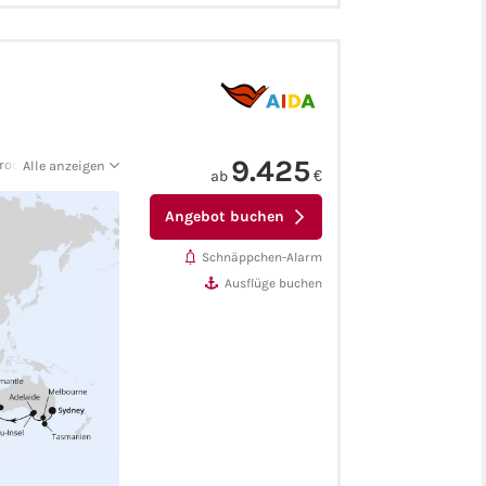
9.425
roo Island -
Alle anzeigen
ab
€
gompo (East
-Guten-Hoffnung-
Angebot buchen
rung -
erife -
Schnäppchen-Alarm
Ausflüge buchen