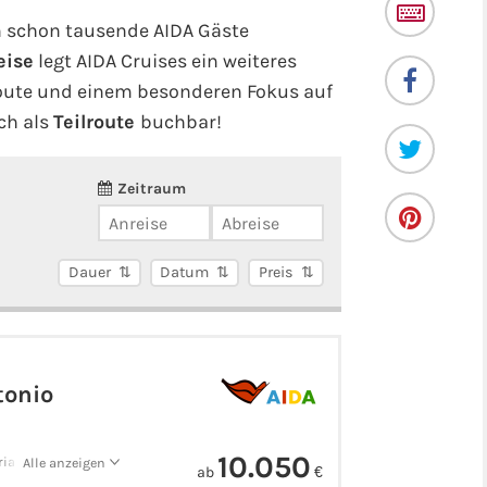
 schon tausende AIDA Gäste
eise
legt AIDA Cruises ein weiteres
Route und einem besonderen Fokus auf
uch als
Teilroute
buchbar!
Zeitraum
Dauer
Datum
Preis
tonio
10.050
a - Mindelo -
Alle anzeigen
ab
€
ntarem - Boca Da