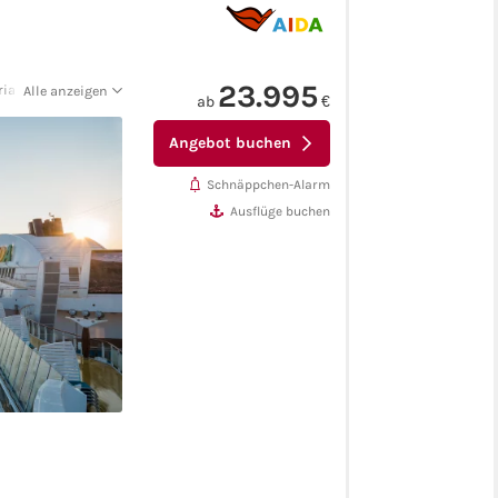
23.995
a - Mindelo -
Alle anzeigen
ab
€
ntarem - Boca Da
 - Rio De Janeiro -
Angebot buchen
es - Puerto
Der-Gletscher-
Schnäppchen-Alarm
straße-Passage -
Antonio (Santiago)
Ausflüge buchen
-Archipel-Passage -
Nuku'alofa - Suva,
 - Sydney - Burnie -
ntle - Port Louis -
eberha (Port
pstadt - Walvis Bay
rden) - Santa Cruz
mburg