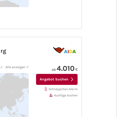
rg
4.010
 London) - Gqeberha
Alle anzeigen
ab
€
 - Kapstadt -
raia (Kapverden) -
Angebot buchen
issabon - Hamburg
Schnäppchen-Alarm
Ausflüge buchen