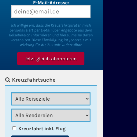
E-Mail-Adresse:
Ich willige ein, dass die Kreuzfahrtpiraten mich
personalisiert per E-Mail über Angebote aus dem
Reisebereich informieren und hierzu meine Daten
verarbeiten. Diese Einwilligung ist jederzeit mit
Wirkung für die Zukunft widerrufbar.
Kreuzfahrtsuche
Kreuzfahrt inkl. Flug