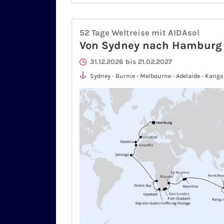
52 Tage Weltreise mit AIDAsol
Von Sydney nach Hamburg
31.12.2026 bis 21.02.2027
Sydney - Burnie - Melbourne - Adelaide - Kanga
Fremantle - Port Louis - Le Port - Maputo - Ku
London) - Gqeberha (Port Elizabeth) - Kap-Der
Pass - Kapstadt - Walvis Bay - äquatorüberque
Santiago/Praia (Kapverden) - Santa Cruz De Ten
Funchal/Madeira - Lissabon - Hamburg