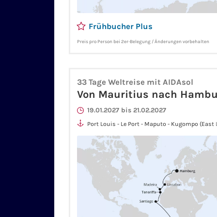
Frühbucher Plus
Preis pro Person bei 2er-Belegung / Änderungen vorbehalten
33 Tage Weltreise mit AIDAsol
Von Mauritius nach Hambu
19.01.2027 bis 21.02.2027
Port Louis - Le Port - Maputo - Kugompo (East
(Port Elizabeth) - Kap-Der-Guten-Hoffnung-Pass
Walvis Bay - äquatorüberquerung - Santiago/P
Santa Cruz De Tenerife - Funchal/Madeira - L