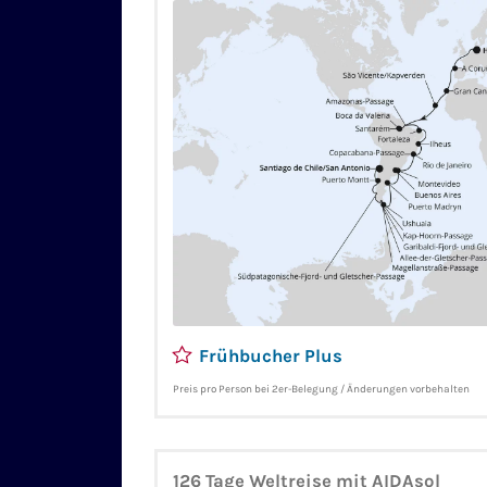
Valeria - Amazonas-Passage - Fortaleza - Ilheus
Copacabana-Passage - Montevideo - Buenos Air
Madryn - Ushuaia - Kap-Hoorn-Passage - Allee-
Passage - Garibaldi-Fjord-Passage - Magellan
Südpatagonischer-Fjord - Puerto Montt - San 
Frühbucher Plus
Preis pro Person bei 2er-Belegung / Änderungen vorbehalten
126 Tage Weltreise mit AIDAsol