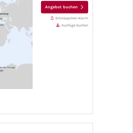
 - Rio De Janeiro -
Angebot buchen
es - Puerto
Der-Gletscher-
Schnäppchen-Alarm
straße-Passage -
Antonio (Santiago)
Ausflüge buchen