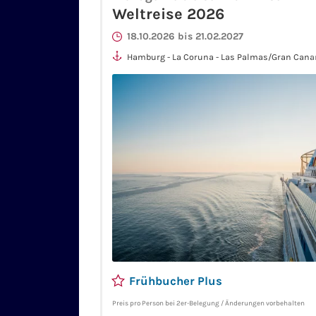
Weltreise 2026
18.10.2026 bis 21.02.2027
Hamburg - La Coruna - Las Palmas/Gran Canari
Amazonas-Passage - äquatorüberquerung - Sa
Valeria - Amazonas-Passage - Fortaleza - Ilheus
Copacabana-Passage - Montevideo - Buenos Air
Madryn - Ushuaia - Kap-Hoorn-Passage - Allee-
Passage - Garibaldi-Fjord-Passage - Magellan
Südpatagonischer-Fjord - Puerto Montt - San 
- Osterinsel - Ducie-Island-Passage - Tuamotu
Tahiti - Moorea - Uturoa - Arutanga, Aitutaki - 
Fiji - Lautoka - Mystery Island - Lifou - Noumea
Melbourne - Adelaide - Kangaroo Island - Frema
Le Port - Maputo - Kugompo (East London) - Gq
Elizabeth) - Kap-Der-Guten-Hoffnung-Pass - Ka
- äquatorüberquerung - Santiago/Praia (Kapve
De Tenerife - Funchal/Madeira - Lissabon - Ha
Frühbucher Plus
Preis pro Person bei 2er-Belegung / Änderungen vorbehalten