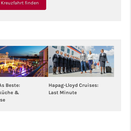
Kreuzfahrt finden
s Beste:
Hapag-Lloyd Cruises:
küche &
Last Minute
ise