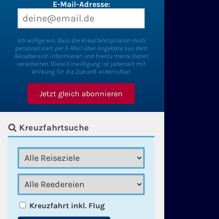
E-Mail-Adresse:
Ich willige ein, dass die Kreuzfahrtpiraten mich
personalisiert per E-Mail über Angebote aus dem
Reisebereich informieren und hierzu meine Daten
verarbeiten. Diese Einwilligung ist jederzeit mit
Wirkung für die Zukunft widerrufbar.
Kreuzfahrtsuche
Kreuzfahrt inkl. Flug