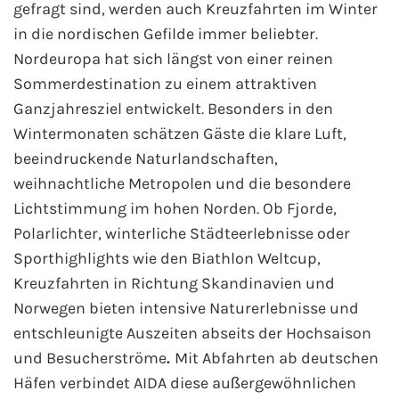
gefragt sind, werden auch Kreuzfahrten im Winter
Fähre buchen
in die nordischen Gefilde immer beliebter.
Nordeuropa hat sich längst von einer reinen
Color Line
Sommerdestination zu einem attraktiven
Ganzjahresziel entwickelt. Besonders in den
DFDS Seaways
Wintermonaten schätzen Gäste die klare Luft,
Finnlines
beeindruckende Naturlandschaften,
weihnachtliche Metropolen und die besondere
FRS Baltic
Lichtstimmung im hohen Norden. Ob Fjorde,
Polarlichter, winterliche Städteerlebnisse oder
Scandlines
Sporthighlights wie den Biathlon Weltcup,
Kreuzfahrten in Richtung Skandinavien und
Stena Line
Norwegen bieten intensive Naturerlebnisse und
entschleunigte Auszeiten abseits der Hochsaison
Fähre nach Dänemark
und Besucherströme
.
Mit Abfahrten ab deutschen
Fähre nach Norwegen
Häfen verbindet AIDA diese außergewöhnlichen