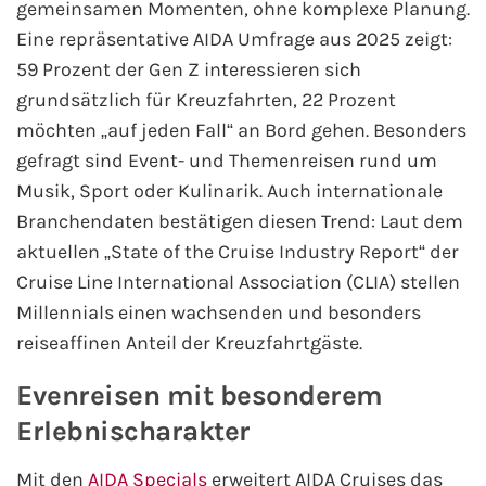
gemeinsamen Momenten, ohne komplexe Planung.
AIDA Südostasien
Eine repräsentative AIDA Umfrage aus 2025 zeigt:
AIDA Weltreisen
59 Prozent der Gen Z interessieren sich
grundsätzlich für Kreuzfahrten, 22 Prozent
Alle AIDA Häfen
möchten „auf jeden Fall“ an Bord gehen. Besonders
gefragt sind Event- und Themenreisen rund um
Mein Schiff Reiseziele
Musik, Sport oder Kulinarik. Auch internationale
Branchendaten bestätigen diesen Trend: Laut dem
Mein Schiff Karibik
aktuellen „State of the Cruise Industry Report“ der
Cruise Line International Association (CLIA) stellen
Mein Schiff Kanaren
Millennials einen wachsenden und besonders
reiseaffinen Anteil der Kreuzfahrtgäste.
Mein Schiff Norwegen
Evenreisen mit besonderem
Mein Schiff Mittelmeer
Erlebnischarakter
Mein Schiff Westeuropa
Mit den
AIDA Specials
erweitert AIDA Cruises das