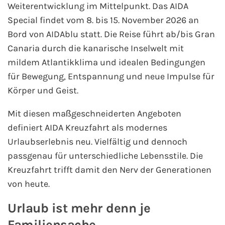
Weiterentwicklung im Mittelpunkt. Das AIDA
Westeuropa-Kreuzfahrt
Special findet vom 8. bis 15. November 2026 an
Bord von AIDAblu statt. Die Reise führt ab/bis Gran
Norwegen-Kreuzfahrt
Canaria durch die kanarische Inselwelt mit
mildem Atlantikklima und idealen Bedingungen
Orient-Kreuzfahrt
für Bewegung, Entspannung und neue Impulse für
Körper und Geist.
Weltreise-Kreuzfahrt
Mit diesen maßgeschneiderten Angeboten
Reedereien
definiert AIDA Kreuzfahrt als modernes
Urlaubserlebnis neu. Vielfältig und dennoch
AIDA Cruises
passgenau für unterschiedliche Lebensstile. Die
Kreuzfahrt trifft damit den Nerv der Generationen
TUI Cruises
von heute.
MSC Kreuzfahrten
Urlaub ist mehr denn je
Familiensache
Costa Kreuzfahrten