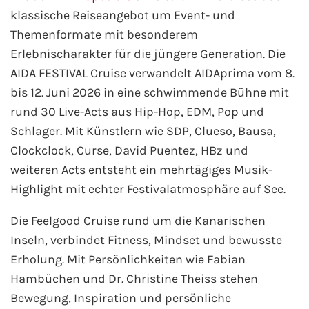
klassische Reiseangebot um Event- und
Mein Schiff Orient
Themenformate mit besonderem
Mein Schiff Nordamerika
Erlebnischarakter für die jüngere Generation. Die
AIDA FESTIVAL Cruise verwandelt AIDAprima vom 8.
Mein Schiff Transreisen
bis 12. Juni 2026 in eine schwimmende Bühne mit
rund 30 Live-Acts aus Hip-Hop, EDM, Pop und
Mein Schiff Ostsee
Schlager. Mit Künstlern wie SDP, Clueso, Bausa,
Clockclock, Curse, David Puentez, HBz und
Mein Schiff Asien
weiteren Acts entsteht ein mehrtägiges Musik-
Highlight mit echter Festivalatmosphäre auf See.
Mittelmeer-Kreuzfahrt
Die Feelgood Cruise rund um die Kanarischen
Kanaren-Kreuzfahrt
Inseln, verbindet Fitness, Mindset und bewusste
Erholung. Mit Persönlichkeiten wie Fabian
Karibik-Kreuzfahrt
Hambüchen und Dr. Christine Theiss stehen
Bewegung, Inspiration und persönliche
Ostsee-Kreuzfahrt