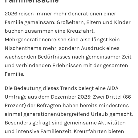
2026 reisen immer mehr Generationen einer
Phoenix Reisen
Familie gemeinsam: Großeltern, Eltern und Kinder
Hapag-Lloyd Cruises
buchen zusammen eine Kreuzfahrt.
Mehrgenerationenreisen sind also längst kein
Cunard Line
Nischenthema mehr, sondern Ausdruck eines
wachsenden Bedürfnisses nach gemeinsamer Zeit
Hurtigruten
und verbindenden Erlebnissen mit der gesamten
Familie.
Norwegian Cruise Line
Die Bedeutung dieses Trends belegt eine AIDA
Royal Caribbean International
Umfrage aus dem Dezember 2025: Zwei Drittel (66
Prozent) der Befragten haben bereits mindestens
PLANTOURS Kreuzfahrten
einmal generationenübergreifend Urlaub gemacht.
Besonders gefragt sind gemeinsame Aktivitäten
Alle Reedereien
und intensive Familienzeit. Kreuzfahrten bieten