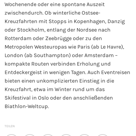
Wochenende oder eine spontane Auszeit
zwischendurch. Ob winterliche Ostsee-
Kreuzfahrt gewinnen
Kreuzfahrten mit Stopps in Kopenhagen, Danzig
Kreuzfahrt-Quiz
oder Stockholm, entlang der Nordsee nach
Rotterdam oder Zeebrügge oder zu den
Reiseversicherungen
Metropolen Westeuropas wie Paris (ab Le Havre),
London (ab Southampton) oder Amsterdam –
Flug buchen
kompakte Routen verbinden Erholung und
Entdeckergeist in wenigen Tagen. Auch Eventreisen
Kreuzfahrt-Themen
bieten einen unkomplizierten Einstieg in die
Kreuzfahrt, etwa im Winter rund um das
Kreuzfahrt buchen
Skifestival in Oslo oder den anschließenden
Biathlon-Weltcup.
TEILEN