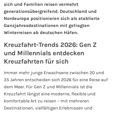
sich und Familien reisen vermehrt
generationsübergreifend. Deutschland und
AIDA Kanaren & Madeira
Nordeuropa positionieren sich als etablierte
Ganzjahresdestinationen mit gefragten
AIDA Nordeuropa
Winterreisen ab deutschen Häfen.
AIDA Norwegen
Kreuzfahrt-Trends 2026: Gen Z
AIDA Westeuropa
und Millennials entdecken
Kreuzfahrten für sich
AIDA Ostsee
Immer mehr junge Erwachsene zwischen 20 und
AIDA Orient
35 Jahren entscheiden sich 2026 für eine Reise auf
dem Meer. Für Gen Z und Millennials ist die
AIDA Adria
Kreuzfahrt längst eine moderne, flexible und
komfortable Art zu reisen – mit mehreren
AIDA Nordamerika
Destinationen, vielfältigen Erlebnissen und