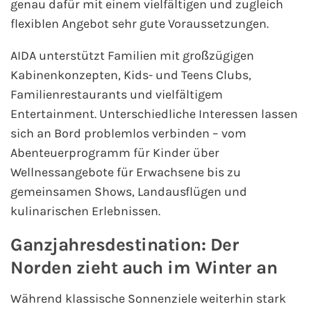
genau dafür mit einem vielfältigen und zugleich
Flusskreuzfahrten
flexiblen Angebot sehr gute Voraussetzungen.
A-ROSA Flusskreuzfahrten
AIDA unterstützt Familien mit großzügigen
Kabinenkonzepten, Kids- und Teens Clubs,
VIVA Cruises Flusskreuzfahrten
Familienrestaurants und vielfältigem
nicko cruises Flusskreuzfahrten
Entertainment. Unterschiedliche Interessen lassen
sich an Bord problemlos verbinden – vom
Plantours Flusskreuzfahrten
Abenteuerprogramm für Kinder über
Wellnessangebote für Erwachsene bis zu
1AVista Flusskreuzfahrten
gemeinsamen Shows, Landausflügen und
kulinarischen Erlebnissen.
Phoenix Reisen Flusskreuzfahrten
Ganzjahresdestination: Der
Last Minute Flusskreuzfahrten
Norden zieht auch im Winter an
Fähren
Während klassische Sonnenziele weiterhin stark