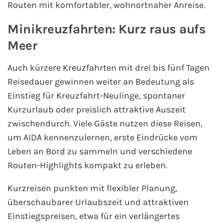
Routen mit komfortabler, wohnortnaher Anreise.
Fähre nach Schweden
Minikreuzfahrten: Kurz raus aufs
Fähre nach Finnland
Meer
Fähre nach England
Auch kürzere Kreuzfahrten mit drei bis fünf Tagen
Reisedauer gewinnen weiter an Bedeutung als
Fähre nach Litauen
Einstieg für Kreuzfahrt-Neulinge, spontaner
Kurzurlaub oder preislich attraktive Auszeit
Fähre nach Lettland
zwischendurch. Viele Gäste nutzen diese Reisen,
um AIDA kennenzulernen, erste Eindrücke vom
Wissenswertes
Leben an Bord zu sammeln und verschiedene
Routen-Highlights kompakt zu erleben.
Kreuzfahrt-Newsletter
Kurzreisen punkten mit flexibler Planung,
Kreuzfahrt-Kalender
überschaubarer Urlaubszeit und attraktiven
Einstiegspreisen, etwa für ein verlängertes
Kreuzfahrt-Bücher