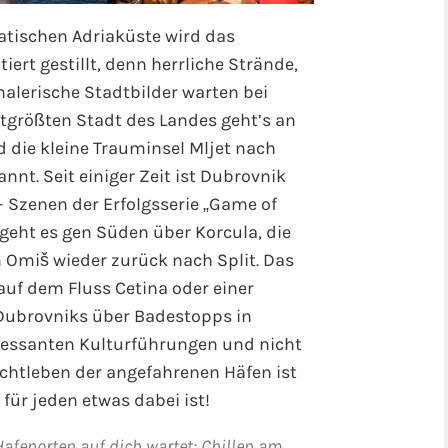
atischen Adriaküste wird das
rt gestillt, denn herrliche Strände,
alerische Stadtbilder warten bei
eitgrößten Stadt des Landes geht’s an
 die kleine Trauminsel Mljet nach
nnt. Seit einiger Zeit ist Dubrovnik
– Szenen der Erfolgsserie „Game of
 geht es gen Süden über Korcula, die
n Omiš wieder zurück nach Split. Das
auf dem Fluss Cetina oder einer
Dubrovniks über Badestopps in
ressanten Kulturführungen und nicht
chtleben der angefahrenen Häfen ist
für jeden etwas dabei ist!
Hafenorten auf dich wartet: Chillen am