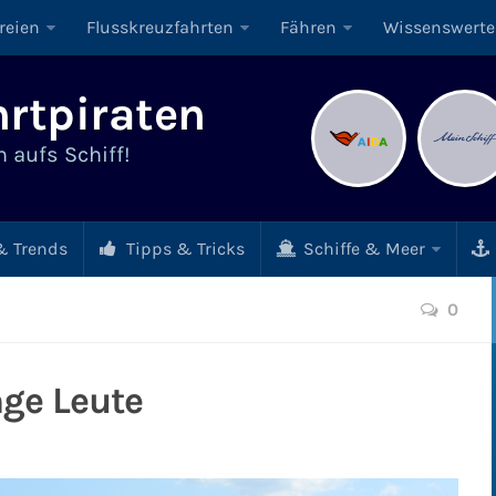
reien
Flusskreuzfahrten
Fähren
Wissenswerte
rtpiraten
 aufs Schiff!
 Trends
Tipps & Tricks
Schiffe & Meer
0
nge Leute