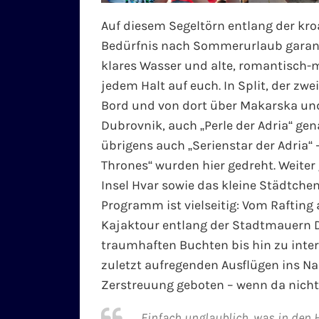
Auf diesem Segeltörn entlang der kro
Bedürfnis nach Sommerurlaub garantie
klares Wasser und alte, romantisch-m
jedem Halt auf euch. In Split, der zw
Bord und von dort über Makarska und
Dubrovnik, auch „Perle der Adria“ gena
übrigens auch „Serienstar der Adria“ 
Thrones“ wurden hier gedreht. Weiter
Insel Hvar sowie das kleine Städtche
Programm ist vielseitig: Vom Rafting 
Kajaktour entlang der Stadtmauern 
traumhaften Buchten bis hin zu inte
zuletzt aufregenden Ausflügen ins Na
Zerstreuung geboten – wenn da nicht 
„Einfach unglaublich, was in den 