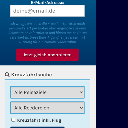
E-Mail-Adresse:
Ich willige ein, dass die Kreuzfahrtpiraten mich
personalisiert per E-Mail über Angebote aus dem
Reisebereich informieren und hierzu meine Daten
verarbeiten. Diese Einwilligung ist jederzeit mit
Wirkung für die Zukunft widerrufbar.
Kreuzfahrtsuche
Kreuzfahrt inkl. Flug