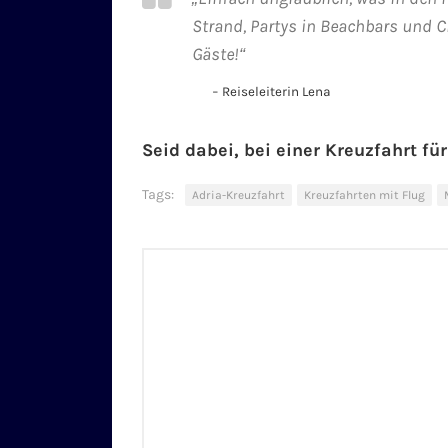
Strand, Partys in Beachbars und C
Gäste!“
Reiseleiterin Lena
Seid dabei, bei einer Kreuzfahrt für
Tags:
Adria-Kreuzfahrt
Kreuzfahrten mit Flug