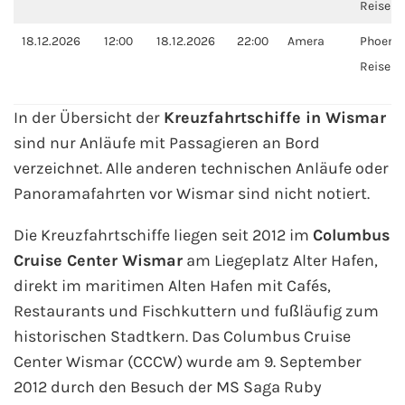
Reisen
Westeuropa-Kreuzfahrt
18.12.2026
12:00
18.12.2026
22:00
Amera
Phoenix
Reisen
Norwegen-Kreuzfahrt
In der Übersicht der
Kreuzfahrtschiffe in Wismar
Orient-Kreuzfahrt
sind nur Anläufe mit Passagieren an Bord
verzeichnet. Alle anderen technischen Anläufe oder
Weltreise-Kreuzfahrt
Panoramafahrten vor Wismar sind nicht notiert.
Reedereien
Die Kreuzfahrtschiffe liegen seit 2012 im
Columbus
Cruise Center Wismar
am Liegeplatz Alter Hafen,
AIDA Cruises
direkt im maritimen Alten Hafen mit Cafés,
TUI Cruises
Restaurants und Fischkuttern und fußläufig zum
historischen Stadtkern. Das Columbus Cruise
MSC Kreuzfahrten
Center Wismar (CCCW) wurde am 9. September
2012 durch den Besuch der MS Saga Ruby
Costa Kreuzfahrten