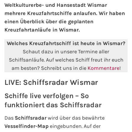
Weltkulturerbe- und Hansestadt Wismar
mehrere Kreuzfahrtschiffe anlaufen. Wir haben
AIDA Kanaren & Madeira
einen Überblick über die geplanten
Kreuzfahrtanläufe in Wismar.
AIDA Nordeuropa
Welches Kreuzfahrtschiff ist heute in Wismar?
AIDA Norwegen
Schaut dazu in unsere Termine aller
Schiffsanläufe. Auf welches Schiff freut ihr euch
AIDA Westeuropa
am besten? Schreibt uns in die
Kommentare
!
AIDA Ostsee
LIVE: Schiffsradar Wismar
AIDA Orient
Schiffe live verfolgen – So
funktioniert das Schiffsradar
AIDA Adria
Das
Schiffsradar
wird über das bewährte
AIDA Nordamerika
Vesselfinder-Map
eingebunden. Auf der