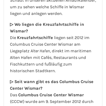
Schaut in unseren aktuellen Anlaufkalender,
um zu sehen welche Schiffe in Wismar
Kreuzfahrt gewinnen
liegen und anlegen werden.
Kreuzfahrt-Quiz
▷
Wo liegen die Kreuzfahrtschiffe in
Wismar?
Reiseversicherungen
Die
Kreuzfahrtschiffe
liegen seit 2012 im
Columbus Cruise Center Wismar am
Flug buchen
Liegeplatz
Alter Hafen
, direkt im maritimen
Alten Hafen mit Cafés, Restaurants und
Kreuzfahrt-Themen
Fischkuttern und fußläufig zum
Kreuzfahrt buchen
historischen Stadtkern.
▷
Seit wann gibt es das
Columbus Cruise
Center Wismar
?
Das
Columbus Cruise Center Wismar
(CCCW) wurde am 9. September 2012 durch