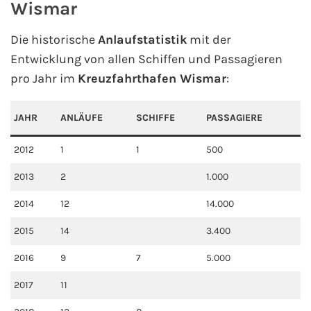
Wismar
Fähre buchen
Die historische
Anlaufstatistik
mit der
Color Line
Entwicklung von allen Schiffen und Passagieren
pro Jahr im
Kreuzfahrthafen Wismar
:
DFDS Seaways
JAHR
ANLÄUFE
SCHIFFE
PASSAGIERE
Finnlines
2012
1
1
500
FRS Baltic
2013
2
1.000
Scandlines
2014
12
14.000
Stena Line
2015
14
3.400
2016
9
7
5.000
Fähre nach Dänemark
2017
11
Fähre nach Norwegen