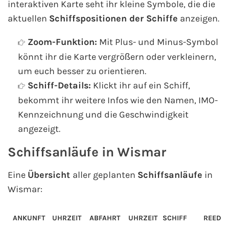
interaktiven Karte seht ihr kleine Symbole, die die
AIDA Südostasien
aktuellen
Schiffspositionen der Schiffe
anzeigen.
AIDA Weltreisen
Zoom-Funktion:
Mit Plus- und Minus-Symbol
könnt ihr die Karte vergrößern oder verkleinern,
Alle AIDA Häfen
um euch besser zu orientieren.
Mein Schiff Reiseziele
Schiff-Details:
Klickt ihr auf ein Schiff,
bekommt ihr weitere Infos wie den Namen, IMO-
Mein Schiff Karibik
Kennzeichnung und die Geschwindigkeit
angezeigt.
Mein Schiff Kanaren
Schiffsanläufe in Wismar
Mein Schiff Norwegen
Eine
Übersicht
aller geplanten
Schiffsanläufe
in
Mein Schiff Mittelmeer
Wismar:
Mein Schiff Westeuropa
ANKUNFT
UHRZEIT
ABFAHRT
UHRZEIT
SCHIFF
REEDER