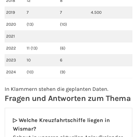
2018
12
8
Fähre nach Schweden
2019
7
7
4.500
2020
(13)
(10)
Fähre nach Finnland
2021
Fähre nach England
2022
11 (13)
(6)
Fähre nach Litauen
2023
10
6
Fähre nach Lettland
2024
(10)
(9)
Wissenswertes
In Klammern stehen die geplanten Daten.
Fragen und Antworten zum Thema
Kreuzfahrt-Newsletter
Kreuzfahrt-Kalender
▷
Welche Kreuzfahrtschiffe liegen in
Wismar?
Kreuzfahrt-Bücher