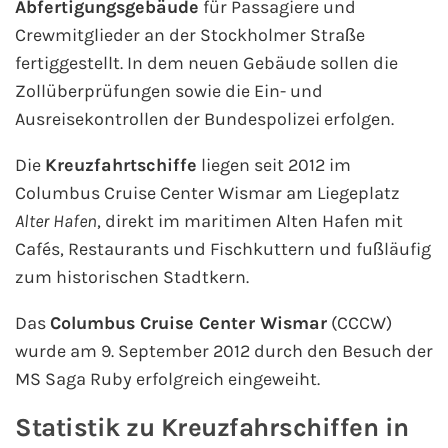
Flusskreuzfahrten
Abfertigungsgebäude
für Passagiere und
Crewmitglieder an der Stockholmer Straße
A-ROSA Flusskreuzfahrten
fertiggestellt. In dem neuen Gebäude sollen die
Zollüberprüfungen sowie die Ein- und
VIVA Cruises Flusskreuzfahrten
Ausreisekontrollen der Bundespolizei erfolgen.
nicko cruises Flusskreuzfahrten
Die
Kreuzfahrtschiffe
liegen seit 2012 im
Columbus Cruise Center Wismar am Liegeplatz
Plantours Flusskreuzfahrten
Alter Hafen
, direkt im maritimen Alten Hafen mit
Cafés, Restaurants und Fischkuttern und fußläufig
1AVista Flusskreuzfahrten
zum historischen Stadtkern.
Phoenix Reisen Flusskreuzfahrten
Das
Columbus Cruise Center Wismar
(CCCW)
wurde am 9. September 2012 durch den Besuch der
Last Minute Flusskreuzfahrten
MS Saga Ruby erfolgreich eingeweiht.
Fähren
Statistik zu Kreuzfahrschiffen in