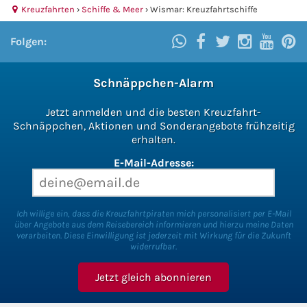
Kreuzfahrten
›
Schiffe & Meer
›
Wismar: Kreuzfahrtschiffe
Folgen:
Schnäppchen-Alarm
Jetzt anmelden und die besten Kreuzfahrt-
Schnäppchen, Aktionen und Sonderangebote frühzeitig
erhalten.
E-Mail-Adresse:
Ich willige ein, dass die Kreuzfahrtpiraten mich personalisiert per E-Mail
über Angebote aus dem Reisebereich informieren und hierzu meine Daten
verarbeiten. Diese Einwilligung ist jederzeit mit Wirkung für die Zukunft
widerrufbar.