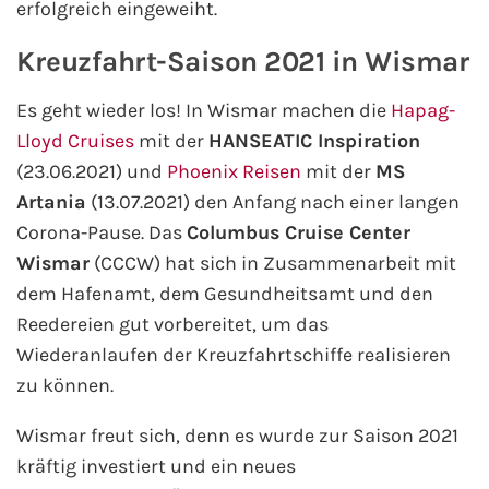
erfolgreich eingeweiht.
Phoenix Reisen
Kreuzfahrt-Saison 2021 in Wismar
Hapag-Lloyd Cruises
Es geht wieder los! In Wismar machen die
Hapag-
Lloyd Cruises
mit der
HANSEATIC Inspiration
Cunard Line
(23.06.2021) und
Phoenix Reisen
mit der
MS
Artania
(13.07.2021) den Anfang nach einer langen
Hurtigruten
Corona-Pause. Das
Columbus Cruise Center
Wismar
(CCCW) hat sich in Zusammenarbeit mit
Norwegian Cruise Line
dem Hafenamt, dem Gesundheitsamt und den
Reedereien gut vorbereitet, um das
Royal Caribbean International
Wiederanlaufen der Kreuzfahrtschiffe realisieren
PLANTOURS Kreuzfahrten
zu können.
Wismar freut sich, denn es wurde zur Saison 2021
Alle Reedereien
kräftig investiert und ein neues