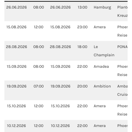
Mein Schiff Orient
26.06.2026
08:00
26.06.2026
13:00
Hamburg
Plantou
Kreuzfa
Mein Schiff Nordamerika
15.08.2026
12:00
15.08.2026
23:00
Amera
Phoenix
Reisen
Mein Schiff Transreisen
28.08.2026
08:00
28.08.2026
18:00
Le
PONAN
Mein Schiff Ostsee
Champlain
Mein Schiff Asien
15.09.2026
08:00
15.09.2026
22:00
Amadea
Phoenix
Reisen
Mittelmeer-Kreuzfahrt
19.09.2026
07:00
19.09.2026
20:00
Ambition
Ambass
Cruise 
Kanaren-Kreuzfahrt
15.10.2026
12:00
15.10.2026
22:00
Amera
Phoenix
Karibik-Kreuzfahrt
Reisen
10.12.2026
12:00
10.12.2026
22:00
Amera
Phoenix
Ostsee-Kreuzfahrt