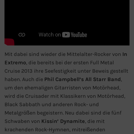
Phoenix Reisen
Hapag-Lloyd Cruises
Cunard Line
Mit dabei sind wieder die Mittelalter-Rocker von
In
Hurtigruten
Extremo
, die bereits bei der ersten Full Metal
Cruise 2013 ihre Seefestigkeit unter Beweis gestellt
Norwegian Cruise Line
haben. Auch die
Phil Campbell‘s All Starr Band
,
um den ehemaligen Gitarristen von Motörhead,
Royal Caribbean International
wird die Cruisader mit Klassikern von Motörhead,
Black Sabbath und anderen Rock- und
PLANTOURS Kreuzfahrten
Metalgrößen begeistern. Neu dabei sind die fünf
Alle Reedereien
Schwaben von
Kissin‘ Dynamite
, die mit
krachenden Rock-Hymnen, mitreißenden