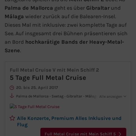
Mein Schiff Orient
Palma de Mallorca
geht es über
Gibraltar
und
Málaga
wieder zurück auf die Balearen-Insel.
Mein Schiff Nordamerika
Dieses Mal mit inklusive: zwei komplette Tage auf
See. Auf insgesamt drei Bühnen präsentieren sich
Mein Schiff Transreisen
an Bord
hochkarätige Bands der Heavy-Metal-
Szene
.
Mein Schiff Ostsee
Mein Schiff Asien
Full Metal Cruise V mit Mein Schiff 2
5 Tage Full Metal Cruise
Mittelmeer-Kreuzfahrt
20. bis 25. April 2017
Palma de Mallorca - Seetag - Gibraltar - Málaga - Seetag -
Alle anzeigen
Kanaren-Kreuzfahrt
Palma de Mallorca
Karibik-Kreuzfahrt
Alle Konzerte, Premium Alles Inklusive und
Flug
Ostsee-Kreuzfahrt
Full Metal Cruise mit Mein Schiff 5