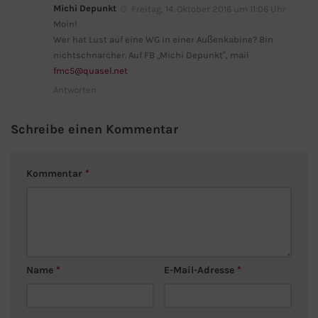
Michi Depunkt
Freitag, 14. Oktober 2016 um 11:06 Uhr
Moin!
Wer hat Lust auf eine WG in einer Außenkabine? Bin
nichtschnarcher. Auf FB „Michi Depunkt“, mail
fmc5@quasel.net
Antworten
Schreibe einen Kommentar
Kommentar
*
Name
*
E-Mail-Adresse
*