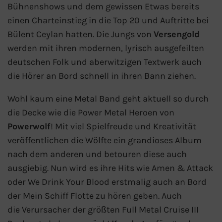
Flusskreuzfahrten
Bühnenshows und dem gewissen Etwas bereits
einen Charteinstieg in die Top 20 und Auftritte bei
A-ROSA Flusskreuzfahrten
Bülent Ceylan hatten. Die Jungs von
Versengold
werden mit ihren modernen, lyrisch ausgefeilten
VIVA Cruises Flusskreuzfahrten
deutschen Folk und aberwitzigen Textwerk auch
die Hörer an Bord schnell in ihren Bann ziehen.
nicko cruises Flusskreuzfahrten
Wohl kaum eine Metal Band geht aktuell so durch
Plantours Flusskreuzfahrten
die Decke wie die Power Metal Heroen von
Powerwolf
! Mit viel Spielfreude und Kreativität
1AVista Flusskreuzfahrten
veröffentlichen die Wölfte ein grandioses Album
nach dem anderen und betouren diese auch
Phoenix Reisen Flusskreuzfahrten
ausgiebig. Nun wird es ihre Hits wie Amen & Attack
Last Minute Flusskreuzfahrten
oder We Drink Your Blood erstmalig auch an Bord
der Mein Schiff Flotte zu hören geben. Auch
Fähren
die Verursacher der größten Full Metal Cruise III