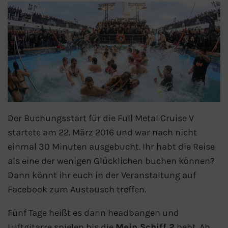
AIDA Südostasien
AIDA Weltreisen
Alle AIDA Häfen
Mein Schiff Reiseziele
Mein Schiff Karibik
Der Buchungsstart für die Full Metal Cruise V
startete am 22. März 2016 und war nach nicht
Mein Schiff Kanaren
einmal 30 Minuten ausgebucht. Ihr habt die Reise
als eine der wenigen Glücklichen buchen können?
Mein Schiff Norwegen
Dann könnt ihr euch in der Veranstaltung auf
Mein Schiff Mittelmeer
Facebook zum Austausch treffen.
Fünf Tage heißt es dann headbangen und
Mein Schiff Westeuropa
Luftgitarre spielen bis die
Mein Schiff 2
bebt. Ab