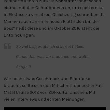
Poolparty kehren zurück!
Knorkator
fängt schon
Fähre buchen
einmal mit den Dehnübungen an, um euch erneut
in Ekstase zu versetzen. Gleichzeitig schrauben die
Color Line
Mannen auch an einer neuen Platte. „Ich bin der
Boss“ heißt diese und im Oktober 2016 steht die
DFDS Seaways
Entbindung an.
Finnlines
So viel besser, als ich erwartet haben.
FRS Baltic
Genau das, was wir brauchen und wollen.
Saugeil!
Scandlines
Wer noch etwas Geschmack und Eindrücke
Stena Line
braucht, sollte sich den Mitschnitt der ersten Full
Metal Cruise 2013 von ZDFKultur ansehen. Mit
Fähre nach Dänemark
vielen Interviews und echten Meinungen.
Fähre nach Norwegen