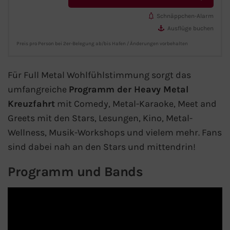
Schnäppchen-Alarm
Westeuropa-Kreuzfahrt
Ausflüge buchen
Norwegen-Kreuzfahrt
Preis pro Person bei 2er-Belegung ab/bis Hafen / Änderungen vorbehalten
Orient-Kreuzfahrt
Für Full Metal Wohlfühlstimmung sorgt das
umfangreiche
Programm der Heavy Metal
Weltreise-Kreuzfahrt
Kreuzfahrt
mit Comedy, Metal-Karaoke, Meet and
Greets mit den Stars, Lesungen, Kino, Metal-
Reedereien
Wellness, Musik-Workshops und vielem mehr. Fans
sind dabei nah an den Stars und mittendrin!
AIDA Cruises
Programm und Bands
TUI Cruises
MSC Kreuzfahrten
Costa Kreuzfahrten