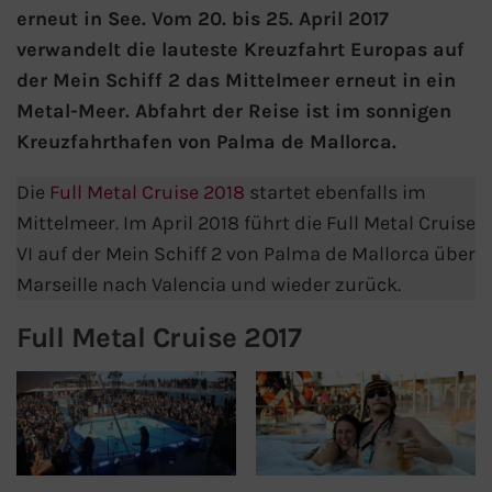
erneut in See. Vom 20. bis 25. April 2017
verwandelt die lauteste Kreuzfahrt Europas auf
AIDA Kanaren & Madeira
der Mein Schiff 2 das Mittelmeer erneut in ein
Metal-Meer. Abfahrt der Reise ist im sonnigen
AIDA Nordeuropa
Kreuzfahrthafen von Palma de Mallorca.
AIDA Norwegen
Die
Full Metal Cruise 2018
startet ebenfalls im
Mittelmeer. Im April 2018 führt die Full Metal Cruise
AIDA Westeuropa
VI auf der Mein Schiff 2 von Palma de Mallorca über
AIDA Ostsee
Marseille nach Valencia und wieder zurück.
Full Metal Cruise 2017
AIDA Orient
AIDA Adria
AIDA Nordamerika