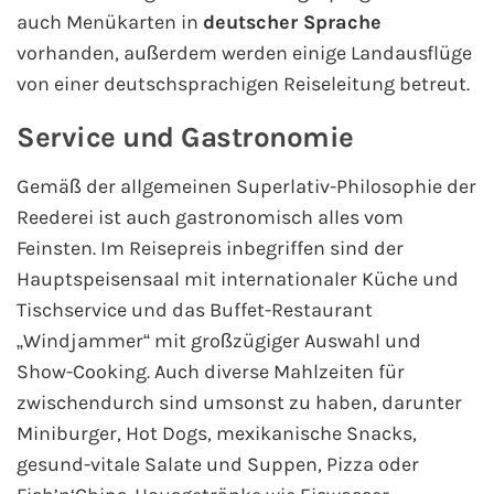
auch Menükarten in
deutscher Sprache
Phoenix Reisen
vorhanden, außerdem werden einige Landausflüge
von einer deutschsprachigen Reiseleitung betreut.
Hapag-Lloyd Cruises
Service und Gastronomie
Cunard Line
Gemäß der allgemeinen Superlativ-Philosophie der
Reederei ist auch gastronomisch alles vom
Hurtigruten
Feinsten. Im Reisepreis inbegriffen sind der
Norwegian Cruise Line
Hauptspeisensaal mit internationaler Küche und
Tischservice und das Buffet-Restaurant
Royal Caribbean International
„Windjammer“ mit großzügiger Auswahl und
Show-Cooking. Auch diverse Mahlzeiten für
PLANTOURS Kreuzfahrten
zwischendurch sind umsonst zu haben, darunter
Miniburger, Hot Dogs, mexikanische Snacks,
Alle Reedereien
gesund-vitale Salate und Suppen, Pizza oder