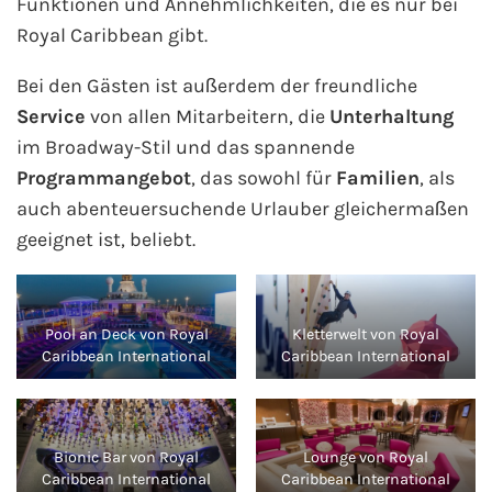
Funktionen und Annehmlichkeiten, die es nur bei
Royal Caribbean gibt.
Bei den Gästen ist außerdem der freundliche
Service
von allen Mitarbeitern, die
Unterhaltung
im Broadway-Stil und das spannende
Programmangebot
, das sowohl für
Familien
, als
auch abenteuersuchende Urlauber gleichermaßen
geeignet ist, beliebt.
Pool an Deck von Royal
Kletterwelt von Royal
Caribbean International
Caribbean International
Bionic Bar von Royal
Lounge von Royal
Caribbean International
Caribbean International