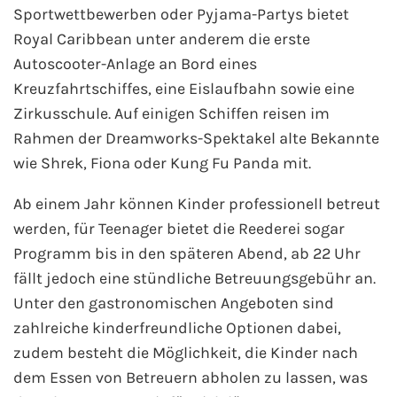
Sportwettbewerben oder Pyjama-Partys bietet
Kreuzfahrt gewinnen
Royal Caribbean unter anderem die erste
Autoscooter-Anlage an Bord eines
Kreuzfahrt-Quiz
Kreuzfahrtschiffes, eine Eislaufbahn sowie eine
Zirkusschule. Auf einigen Schiffen reisen im
Reiseversicherungen
Rahmen der Dreamworks-Spektakel alte Bekannte
wie Shrek, Fiona oder Kung Fu Panda mit.
Flug buchen
Ab einem Jahr können Kinder professionell betreut
Kreuzfahrt-Themen
werden, für Teenager bietet die Reederei sogar
Programm bis in den späteren Abend, ab 22 Uhr
Kreuzfahrt buchen
fällt jedoch eine stündliche Betreuungsgebühr an.
Unter den gastronomischen Angeboten sind
zahlreiche kinderfreundliche Optionen dabei,
zudem besteht die Möglichkeit, die Kinder nach
dem Essen von Betreuern abholen zu lassen, was