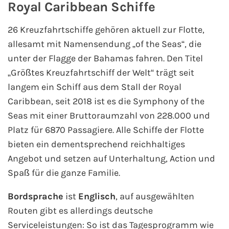
Royal Caribbean Schiffe
Westeuropa-Kreuzfahrt
26 Kreuzfahrtschiffe gehören aktuell zur Flotte,
Norwegen-Kreuzfahrt
allesamt mit Namensendung „of the Seas“, die
unter der Flagge der Bahamas fahren. Den Titel
Orient-Kreuzfahrt
„Größtes Kreuzfahrtschiff der Welt“ trägt seit
langem ein Schiff aus dem Stall der Royal
Weltreise-Kreuzfahrt
Caribbean, seit 2018 ist es die Symphony of the
Seas mit einer Bruttoraumzahl von 228.000 und
Reedereien
Platz für 6870 Passagiere. Alle Schiffe der Flotte
bieten ein dementsprechend reichhaltiges
AIDA Cruises
Angebot und setzen auf Unterhaltung, Action und
Spaß für die ganze Familie.
TUI Cruises
Bordsprache
ist
Englisch
, auf ausgewählten
MSC Kreuzfahrten
Routen gibt es allerdings deutsche
Serviceleistungen: So ist das Tagesprogramm wie
Costa Kreuzfahrten