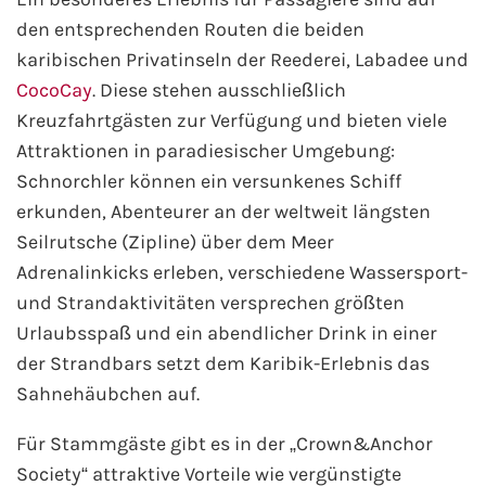
Fähre buchen
den entsprechenden Routen die beiden
karibischen Privatinseln der Reederei, Labadee und
Color Line
CocoCay
. Diese stehen ausschließlich
Kreuzfahrtgästen zur Verfügung und bieten viele
DFDS Seaways
Attraktionen in paradiesischer Umgebung:
Schnorchler können ein versunkenes Schiff
Finnlines
erkunden, Abenteurer an der weltweit längsten
Seilrutsche (Zipline) über dem Meer
FRS Baltic
Adrenalinkicks erleben, verschiedene Wassersport-
Scandlines
und Strandaktivitäten versprechen größten
Urlaubsspaß und ein abendlicher Drink in einer
Stena Line
der Strandbars setzt dem Karibik-Erlebnis das
Sahnehäubchen auf.
Fähre nach Dänemark
Für Stammgäste gibt es in der „Crown&Anchor
Fähre nach Norwegen
Society“ attraktive Vorteile wie vergünstigte