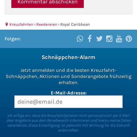
Kreuzfahrten
›
Reedereien
›
Royal Caribbean
Folgen:
Schnäppchen-Alarm
Jetzt anmelden und die besten Kreuzfahrt-
Schnäppchen, Aktionen und Sonderangebote frühzeitig
erhalten.
E-Mail-Adresse:
Ich willige ein, dass die Kreuzfahrtpiraten mich personalisiert per E-Mail
über Angebote aus dem Reisebereich informieren und hierzu meine Daten
verarbeiten. Diese Einwilligung ist jederzeit mit Wirkung für die Zukunft
widerrufbar.