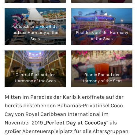
Pooldeck und FlowRider
auf der Harmony of the
Pooldeck auf der Harmony
Seas
of the Seas
Central Park auf der
Bionic Bar auf der
Harmony of the Seas
Harmony of the Seas
Mitten im Paradies der Karibik eröffnete auf der
bereits bestehenden Bahamas-Privatinsel Coco
Cay von Royal Caribbean International im
November 2019 „
Perfect Day at CocoCay
“ als
großer Abenteuerspielplatz für alle Altersgruppen