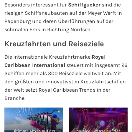
AIDA Südostasien
Besonders interessant für
Schiffgucker
sind die
riesigen Schiffsneubauten auf der Meyer Werft in
AIDA Weltreisen
Papenburg und deren Überführungen auf der
schmalen Ems in Richtung Nordsee.
Alle AIDA Häfen
Kreuzfahrten und Reiseziele
Mein Schiff Reiseziele
Die internationale Kreuzfahrtmarke
Royal
Mein Schiff Karibik
Caribbean International
steuert mit insgesamt 26
Schiffen mehr als 300 Reiseziele weltweit an. Mit
Mein Schiff Kanaren
den größten und innovativsten Kreuzfahrtschiffen
der Welt setzt Royal Caribbean Trends in der
Mein Schiff Norwegen
Branche.
Mein Schiff Mittelmeer
Mein Schiff Westeuropa
Ultimate Abyss auf der
Musical Grease auf der