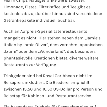
Fish’n‘Chips. Hausgetränke wie Eiswasser,
Flusskreuzfahrten
Limonade, Eistee, Filterkaffee und Tee gibt es
kostenlos dazu, darüber hinaus sind verschiedene
A-ROSA Flusskreuzfahrten
Getränkepakete individuell buchbar.
VIVA Cruises Flusskreuzfahrten
Auch an Aufpreis-Spezialitätenrestaurants
mangelt es nicht: Hier stehen neben dem „Jamie‘s
nicko cruises Flusskreuzfahrten
Italian by Jamie Oliver“, dem vornehm japanischen
Plantours Flusskreuzfahrten
„Izumi“ oder dem „Wonderland“, das besonders
phantasievolle Kreationen bietet, diverse weitere
1AVista Flusskreuzfahrten
Restaurants zur Verfügung.
Phoenix Reisen Flusskreuzfahrten
Trinkgelder sind bei Royal Caribbean nicht im
Reisepreis inkludiert. Die Reederei empfiehlt
Last Minute Flusskreuzfahrten
zwischen 13,50 und 16,50 US-Dollar pro Person und
Reisetag für Kabinen- und Restaurantservice.
Fähren
Ein besonderes Erlebnis für Passagiere sind auf