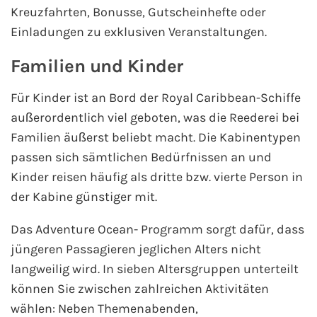
Kreuzfahrten, Bonusse, Gutscheinhefte oder
Fähre nach Schweden
Einladungen zu exklusiven Veranstaltungen.
Fähre nach Finnland
Familien und Kinder
Fähre nach England
Für Kinder ist an Bord der Royal Caribbean-Schiffe
außerordentlich viel geboten, was die Reederei bei
Fähre nach Litauen
Familien äußerst beliebt macht. Die Kabinentypen
passen sich sämtlichen Bedürfnissen an und
Fähre nach Lettland
Kinder reisen häufig als dritte bzw. vierte Person in
der Kabine günstiger mit.
Wissenswertes
Das Adventure Ocean- Programm sorgt dafür, dass
Kreuzfahrt-Newsletter
jüngeren Passagieren jeglichen Alters nicht
langweilig wird. In sieben Altersgruppen unterteilt
Kreuzfahrt-Kalender
können Sie zwischen zahlreichen Aktivitäten
wählen: Neben Themenabenden,
Kreuzfahrt-Bücher