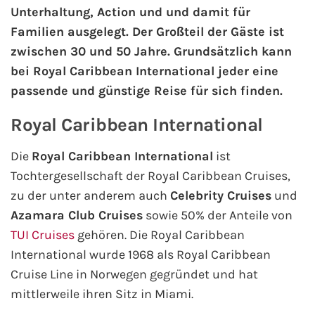
Unterhaltung, Action und und damit für
Familien ausgelegt. Der Großteil der Gäste ist
AIDA Kanaren & Madeira
zwischen 30 und 50 Jahre. Grundsätzlich kann
bei Royal Caribbean International jeder eine
AIDA Nordeuropa
passende und günstige Reise für sich finden.
AIDA Norwegen
Royal Caribbean International
AIDA Westeuropa
Die
Royal Caribbean International
ist
Tochtergesellschaft der Royal Caribbean Cruises,
AIDA Ostsee
zu der unter anderem auch
Celebrity Cruises
und
Azamara Club Cruises
sowie 50% der Anteile von
AIDA Orient
TUI Cruises
gehören. Die Royal Caribbean
AIDA Adria
International wurde 1968 als Royal Caribbean
Cruise Line in Norwegen gegründet und hat
AIDA Nordamerika
mittlerweile ihren Sitz in Miami.