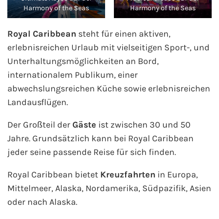
Harmony of the Seas
Harmony of the Seas
Mein Schiff Orient
Royal Caribbean
steht für einen aktiven,
Mein Schiff Nordamerika
erlebnisreichen Urlaub mit vielseitigen Sport-, und
Unterhaltungsmöglichkeiten an Bord,
Mein Schiff Transreisen
internationalem Publikum, einer
Mein Schiff Ostsee
abwechslungsreichen Küche sowie erlebnisreichen
Landausflügen.
Mein Schiff Asien
Der Großteil der
Gäste
ist zwischen 30 und 50
Mittelmeer-Kreuzfahrt
Jahre. Grundsätzlich kann bei Royal Caribbean
jeder seine passende Reise für sich finden.
Kanaren-Kreuzfahrt
Royal Caribbean bietet
Kreuzfahrten
in Europa,
Karibik-Kreuzfahrt
Mittelmeer, Alaska, Nordamerika, Südpazifik, Asien
oder nach Alaska.
Ostsee-Kreuzfahrt