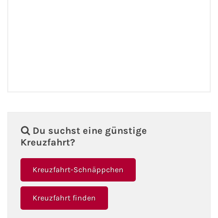
Fähre buchen
Color Line
DFDS Seaways
Finnlines
FRS Baltic
Du suchst eine günstige
Scandlines
Kreuzfahrt?
Stena Line
Kreuzfahrt-Schnäppchen
Fähre nach Dänemark
Kreuzfahrt finden
Fähre nach Norwegen