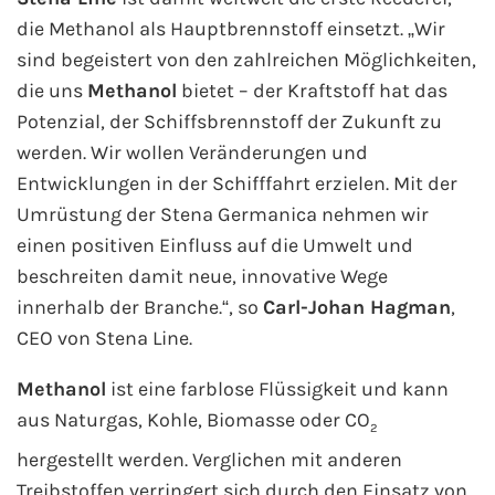
AIDA Südostasien
die Methanol als Hauptbrennstoff einsetzt. „Wir
sind begeistert von den zahlreichen Möglichkeiten,
AIDA Weltreisen
die uns
Methanol
bietet – der Kraftstoff hat das
Potenzial, der Schiffsbrennstoff der Zukunft zu
Alle AIDA Häfen
werden. Wir wollen Veränderungen und
Mein Schiff Reiseziele
Entwicklungen in der Schifffahrt erzielen. Mit der
Umrüstung der Stena Germanica nehmen wir
Mein Schiff Karibik
einen positiven Einfluss auf die Umwelt und
beschreiten damit neue, innovative Wege
Mein Schiff Kanaren
innerhalb der Branche.“, so
Carl-Johan Hagman
,
CEO von Stena Line.
Mein Schiff Norwegen
Methanol
ist eine farblose Flüssigkeit und kann
Mein Schiff Mittelmeer
aus Naturgas, Kohle, Biomasse oder CO
2
hergestellt werden. Verglichen mit anderen
Mein Schiff Westeuropa
Treibstoffen verringert sich durch den Einsatz von