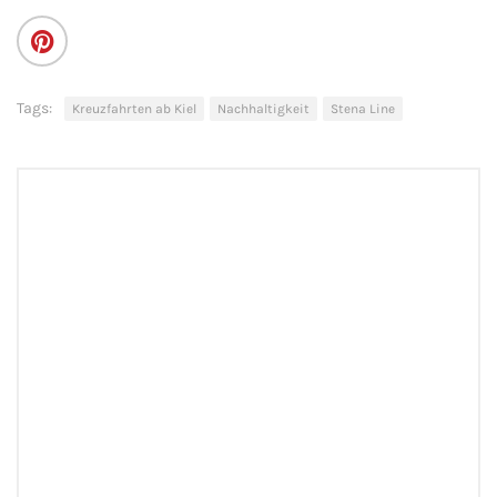
Flusskreuzfahrten
A-ROSA Flusskreuzfahrten
Tags:
Kreuzfahrten ab Kiel
Nachhaltigkeit
Stena Line
VIVA Cruises Flusskreuzfahrten
nicko cruises Flusskreuzfahrten
Plantours Flusskreuzfahrten
1AVista Flusskreuzfahrten
Phoenix Reisen Flusskreuzfahrten
Last Minute Flusskreuzfahrten
Fähren