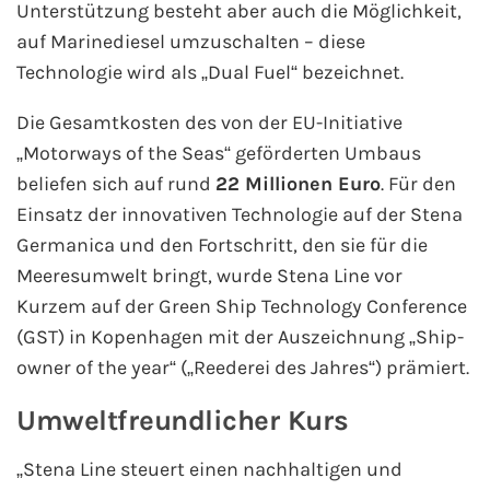
Unterstützung besteht aber auch die Möglichkeit,
Westeuropa-Kreuzfahrt
auf Marinediesel umzuschalten – diese
Technologie wird als „Dual Fuel“ bezeichnet.
Norwegen-Kreuzfahrt
Die Gesamtkosten des von der EU-Initiative
Orient-Kreuzfahrt
„Motorways of the Seas“ geförderten Umbaus
beliefen sich auf rund
22 Millionen Euro
. Für den
Weltreise-Kreuzfahrt
Einsatz der innovativen Technologie auf der Stena
Germanica und den Fortschritt, den sie für die
Reedereien
Meeresumwelt bringt, wurde Stena Line vor
Kurzem auf der Green Ship Technology Conference
AIDA Cruises
(GST) in Kopenhagen mit der Auszeichnung „Ship-
owner of the year“ („Reederei des Jahres“) prämiert.
TUI Cruises
Umweltfreundlicher Kurs
MSC Kreuzfahrten
„Stena Line steuert einen nachhaltigen und
Costa Kreuzfahrten