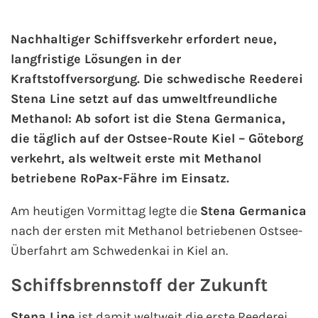
AIDA Kanaren & Madeira
Nachhaltiger Schiffsverkehr erfordert neue,
langfristige Lösungen in der
AIDA Nordeuropa
Kraftstoffversorgung. Die schwedische Reederei
Stena Line setzt auf das umweltfreundliche
AIDA Norwegen
Methanol: Ab sofort ist die Stena Germanica,
die täglich auf der Ostsee-Route Kiel – Göteborg
AIDA Westeuropa
verkehrt, als weltweit erste mit Methanol
betriebene RoPax-Fähre im Einsatz.
AIDA Ostsee
Am heutigen Vormittag legte die
Stena Germanica
AIDA Orient
nach der ersten mit Methanol betriebenen Ostsee-
Überfahrt am Schwedenkai in Kiel an.
AIDA Adria
Schiffsbrennstoff der Zukunft
AIDA Nordamerika
Stena Line
ist damit weltweit die erste Reederei,