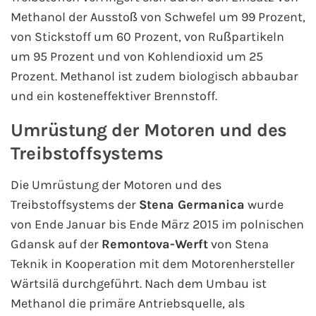
Methanol der Ausstoß von Schwefel um 99 Prozent,
Mein Schiff Orient
von Stickstoff um 60 Prozent, von Rußpartikeln
Mein Schiff Nordamerika
um 95 Prozent und von Kohlendioxid um 25
Prozent. Methanol ist zudem biologisch abbaubar
Mein Schiff Transreisen
und ein kosteneffektiver Brennstoff.
Mein Schiff Ostsee
Umrüstung der Motoren und des
Treibstoffsystems
Mein Schiff Asien
Die Umrüstung der Motoren und des
Mittelmeer-Kreuzfahrt
Treibstoffsystems der
Stena Germanica
wurde
von Ende Januar bis Ende März 2015 im polnischen
Kanaren-Kreuzfahrt
Gdansk auf der
Remontova-Werft
von Stena
Teknik in Kooperation mit dem Motorenhersteller
Karibik-Kreuzfahrt
Wärtsilä durchgeführt. Nach dem Umbau ist
Methanol die primäre Antriebsquelle, als
Ostsee-Kreuzfahrt