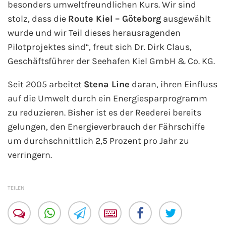
besonders umweltfreundlichen Kurs. Wir sind
stolz, dass die
Route Kiel – Göteborg
ausgewählt
Phoenix Reisen
wurde und wir Teil dieses herausragenden
Pilotprojektes sind“, freut sich Dr. Dirk Claus,
Hapag-Lloyd Cruises
Geschäftsführer der Seehafen Kiel GmbH & Co. KG.
Cunard Line
Seit 2005 arbeitet
Stena Line
daran, ihren Einfluss
auf die Umwelt durch ein Energiesparprogramm
Hurtigruten
zu reduzieren. Bisher ist es der Reederei bereits
gelungen, den Energieverbrauch der Fährschiffe
Norwegian Cruise Line
um durchschnittlich 2,5 Prozent pro Jahr zu
Royal Caribbean International
verringern.
PLANTOURS Kreuzfahrten
TEILEN
Alle Reedereien