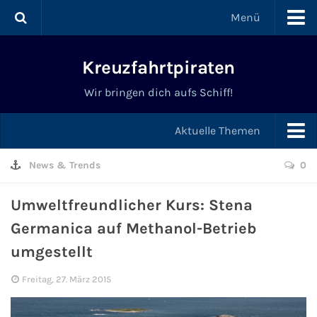
Menü
Kreuzfahrten
Kreuzfahrtpiraten
Kreuzfahrt ab Deutschland
Wir bringen dich aufs Schiff!
Kreuzfahrten ab Kiel
Aktuelle Themen
Kreuzfahrten ab Hamburg
News & Trends
Schnäppchen & Angebote
0
Kreuzfahrten ab Bremerhaven
News & Trends
Umweltfreundlicher Kurs: Stena
Germanica auf Methanol-Betrieb
Kreuzfahrten ab Warnemünde
Tipps & Tricks
umgestellt
Last Minute Kreuzfahrten
Schiffe & Meer
Freitag, 27. März 2015
Kreuzfahrten mit Flug
Schiffstaufen