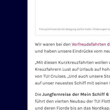
Preis pro Person bei 2er-Belegung ab/bis Hafen / Änderungen v
Wir waren bei den
Vorfreudefahrten d
und haben unsere Eindrücke vom neu
„Mit diesen Kurzkreuzfahrten wollen 
Kreuzfahrern Lust auf Urlaub auf ho
von TUI Cruises. „Und auch unsere 
auf unser neuestes Schiff mit seinen 
Die
Jungfernreise der Mein Schiff 6
führt den vierten Neubau der TUI Flo
und deren Fjorde bis an das Nordkap. 