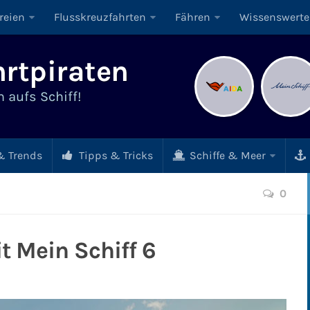
reien
Flusskreuzfahrten
Fähren
Wissenswerte
rtpiraten
 aufs Schiff!
 Trends
Tipps & Tricks
Schiffe & Meer
0
t Mein Schiff 6