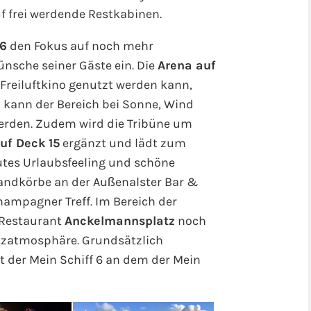
uf frei werdende Restkabinen.
 6
den Fokus auf noch mehr
nsche seiner Gäste ein. Die
Arena auf
d Freiluftkino genutzt werden kann,
 kann der Bereich bei Sonne, Wind
erden. Zudem wird die Tribüne um
uf Deck 15
ergänzt und lädt zum
utes Urlaubsfeeling und schöne
andkörbe an der Außenalster Bar &
hampagner Treff. Im Bereich der
t-Restaurant
Anckelmannsplatz
noch
tzatmosphäre. Grundsätzlich
t der Mein Schiff 6 an dem der Mein