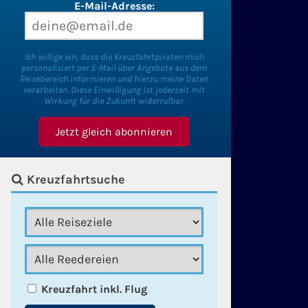
E-Mail-Adresse:
Ich willige ein, dass die Kreuzfahrtpiraten mich
personalisiert per E-Mail über Angebote aus dem
Reisebereich informieren und hierzu meine Daten
verarbeiten. Diese Einwilligung ist jederzeit mit
Wirkung für die Zukunft widerrufbar.
Kreuzfahrtsuche
Kreuzfahrt inkl. Flug