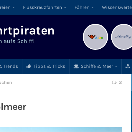
reien
Flusskreuzfahrten
Fähren
Wissenswerte
rtpiraten
 aufs Schiff!
 Trends
Tipps & Tricks
Schiffe & Meer
pchen
2
elmeer