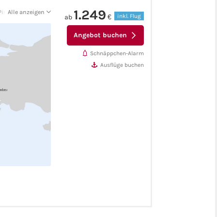
1.249
iräus - Korfu
Alle anzeigen
inkl. Flug
ab
€
Angebot buchen
Schnäppchen-Alarm
Ausflüge buchen