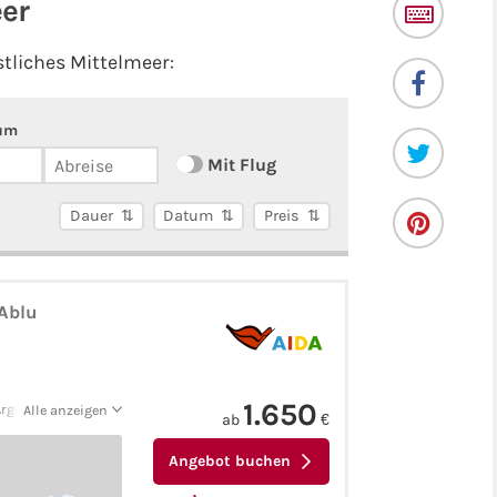
eer
stliches Mittelmeer:
um
Mit Flug
Dauer
Datum
Preis
DAblu
1.650
Argostolion -
Alle anzeigen
ab
€
Angebot buchen