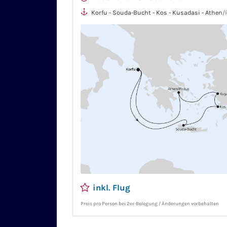
Korfu - Souda-Bucht - Kos - Kusadasi - Athen/P
inkl. Flug
Preis pro Person bei 2er-Belegung / Änderungen vorbehalten