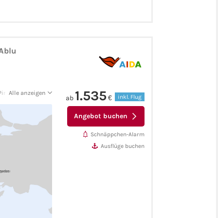
DAblu
1.535
iräus - Korfu
Alle anzeigen
inkl. Flug
ab
€
Angebot buchen
Schnäppchen-Alarm
Ausflüge buchen