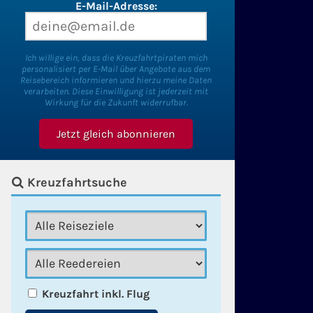
E-Mail-Adresse:
Ich willige ein, dass die Kreuzfahrtpiraten mich
personalisiert per E-Mail über Angebote aus dem
Reisebereich informieren und hierzu meine Daten
verarbeiten. Diese Einwilligung ist jederzeit mit
Wirkung für die Zukunft widerrufbar.
Kreuzfahrtsuche
Kreuzfahrt inkl. Flug