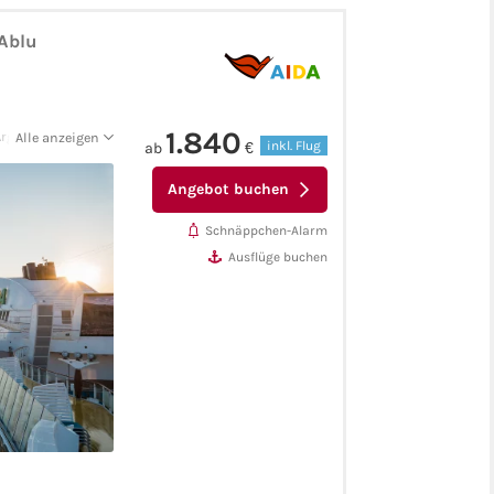
DAblu
1.840
Argostolion -
Alle anzeigen
inkl. Flug
ab
€
Angebot buchen
Schnäppchen-Alarm
Ausflüge buchen