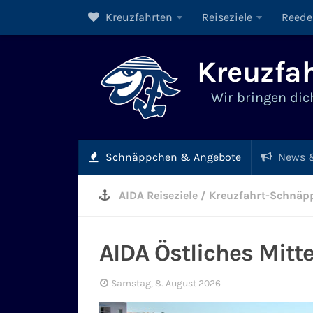
Kreuzfahrten
Reiseziele
Reede
Kreuzfah
Wir bringen dich
Schnäppchen & Angebote
News &
AIDA Reiseziele
/
Kreuzfahrt-Schnäp
AIDA Östliches Mitt
Samstag, 8. August 2026